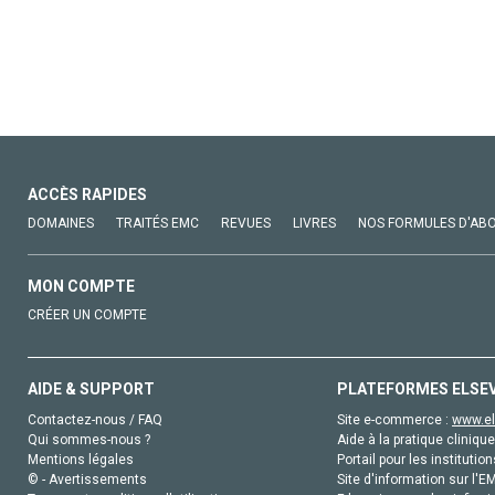
ACCÈS RAPIDES
DOMAINES
TRAITÉS EMC
REVUES
LIVRES
NOS FORMULES D'AB
MON COMPTE
CRÉER UN COMPTE
AIDE & SUPPORT
PLATEFORMES ELSE
Contactez-nous / FAQ
Site e-commerce :
www.el
Qui sommes-nous ?
Aide à la pratique clinique
Mentions légales
Portail pour les institution
© - Avertissements
Site d'information sur l'E