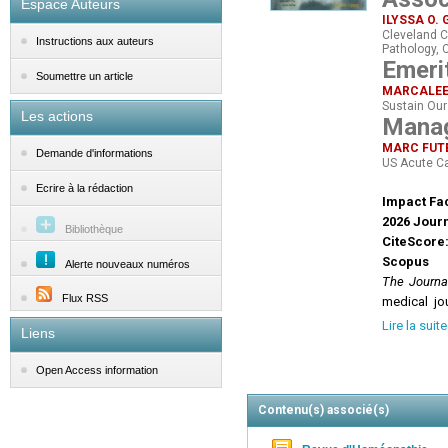
Espace Auteurs
ILYSSA O.
Cleveland C
Instructions aux auteurs
Pathology, 
Emerit
Soumettre un article
MARCALEE
Sustain Our 
Les actions
Manag
MARC FUT
Demande d'informations
US Acute Ca
Ecrire à la rédaction
Impact Fac
2026 Journ
Bibliothèque
CiteScore:
Scopus
Alerte nouveaux numéros
The Journa
Flux RSS
medical jou
related dis
Lire la suite
Liens
health and 
The journa
Open Access information
mitigation 
throughout 
Contenu(s) associé(s)
Goals of
Th
To s