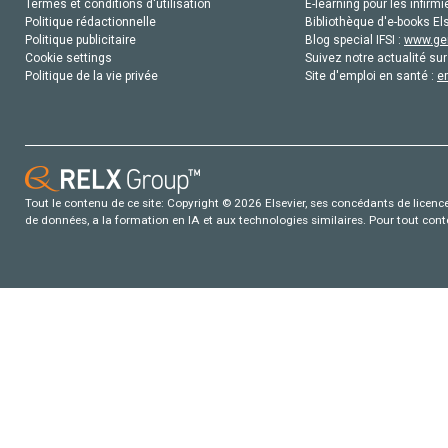
Termes et conditions d'utilisation
E-learning pour les infirmi
Politique rédactionnelle
Bibliothèque d'e-books Els
Politique publicitaire
Blog special IFSI :
www.gen
Cookie settings
Suivez notre actualité sur
Politique de la vie privée
Site d'emploi en santé :
e
Tout le contenu de ce site: Copyright © 2026 Elsevier, ses concédants de licence e
de données, a la formation en IA et aux technologies similaires. Pour tout con