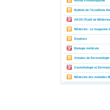
Revue d'Homéopathie
the 
To p
Bulletin de l'Académie N
huma
To e
AKOS (Traité de Médecin
huma
To e
Médecins - Le magazine d
To p
geog
Douleurs
to c
To b
Biologie médicale
righ
The journal
Annales de Dermatologie 
COPE - Comm
Cosmétologie et Dermatol
ICMJE - Int
STM - Inter
Médecine des maladies M
The Journa
Directory 
(WoS)/Emerg
Elsevier is 