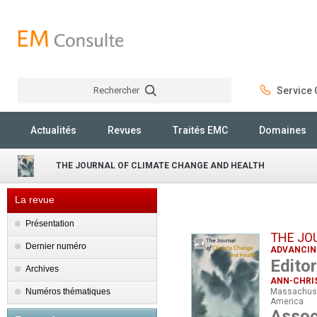
Rechercher
Service C
Rechercher
Actualités
Revues
Traités EMC
Domaines
THE JOURNAL OF CLIMATE CHANGE AND HEALTH
La revue
Présentation
THE JO
Dernier numéro
ADVANCIN
Editor
Archives
ANN-CHRIS
Numéros thématiques
Massachuset
America
Assoc