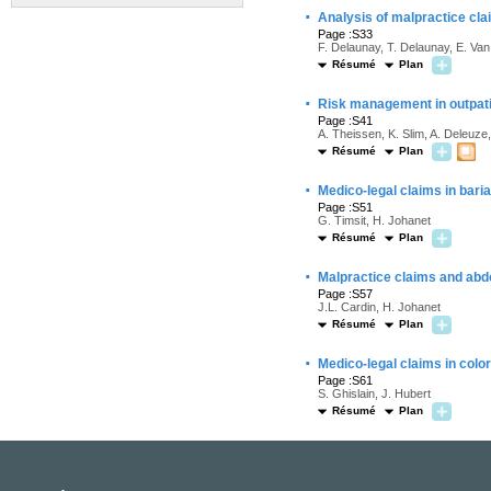
·
Analysis of malpractice cl
Page :S33
F. Delaunay, T. Delaunay, E. Van
Résumé
Plan
·
Risk management in outpat
Page :S41
A. Theissen, K. Slim, A. Deleuze
Résumé
Plan
·
Medico-legal claims in bari
Page :S51
G. Timsit, H. Johanet
Résumé
Plan
·
Malpractice claims and abdo
Page :S57
J.L. Cardin, H. Johanet
Résumé
Plan
·
Medico-legal claims in color
Page :S61
S. Ghislain, J. Hubert
Résumé
Plan