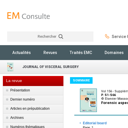
Rechercher
Service C
Rechercher
Actualités
Revues
Traités EMC
Domaines
JOURNAL OF VISCERAL SURGERY
La revue
SOMMAIRE
Présentation
Vol 156 - Supplé
P. S1-S66
© Elsevier Mass
Dernier numéro
Forensic aspec
Articles en prépublication
Archives
·
Editorial board
Numéros thématiques
Page :1