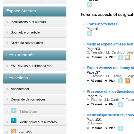
Espace Auteurs
Forensic aspects of surgical
Instructions aux auteurs
·
Translator's notes
Page :S1
Soumettre un article
·
Droits de reproduction
Medical expert witness tes
Page :S3
C. Trésallet, J.L. Cardin, J. Belgh
Les + abonnés
Résumé
Plan
EM|Revues sur iPhone/iPad
·
Expert witness testimony st
Page :S7
C. Trésallet, J.L. Cardin, J. Belgh
Les actions
Résumé
Plan
Abonnement
·
Presence of anesthesiologist
Page :S15
Demande d'informations
M. Fischler, J.L. Cardin, T. Fau
Résumé
Plan
Bibliothèque
·
Medicolegal structure, cons
Page :S21
Alerte nouveaux numéros
D. Legeais
Résumé
Plan
Flux RSS