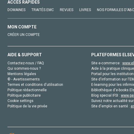
ACCÈS RAPIDES
DOMAINES
TRAITÉS EMC
REVUES
LIVRES
NOS FORMULES D'AB
MON COMPTE
CRÉER UN COMPTE
AIDE & SUPPORT
PLATEFORMES ELSE
Contactez-nous / FAQ
Site e-commerce :
www.el
Qui sommes-nous ?
Aide à la pratique clinique
Mentions légales
Portail pour les institution
© - Avertissements
Site d'information sur l'E
Termes et conditions d'utilisation
E-learning pour les infirmi
Politique rédactionnelle
Bibliothèque d'e-books Els
Politique publicitaire
Blog special IFSI :
www.gen
Cookie settings
Suivez notre actualité sur
Politique de la vie privée
Site d'emploi en santé :
e