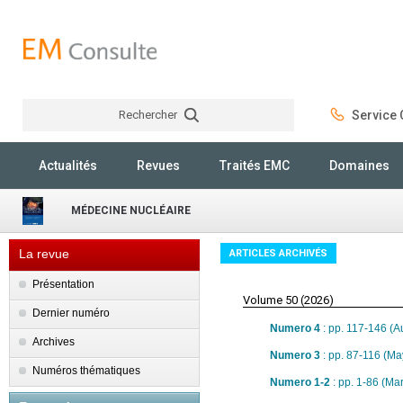
Rechercher
Service C
Rechercher
Actualités
Revues
Traités EMC
Domaines
MÉDECINE NUCLÉAIRE
La revue
ARTICLES ARCHIVÉS
Présentation
Volume 50 (2026)
Dernier numéro
Numero 4
: pp. 117-146 (A
Archives
Numero 3
: pp. 87-116 (Ma
Numéros thématiques
Numero 1-2
: pp. 1-86 (Ma