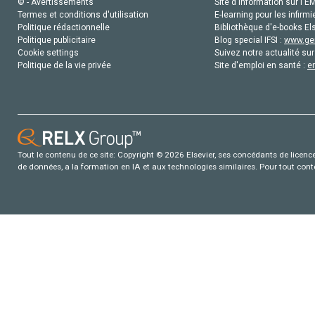
© - Avertissements
Site d'information sur l'E
Termes et conditions d'utilisation
E-learning pour les infirmi
Politique rédactionnelle
Bibliothèque d'e-books Els
Politique publicitaire
Blog special IFSI :
www.gen
Cookie settings
Suivez notre actualité sur
Politique de la vie privée
Site d'emploi en santé :
e
Tout le contenu de ce site: Copyright © 2026 Elsevier, ses concédants de licence e
de données, a la formation en IA et aux technologies similaires. Pour tout con