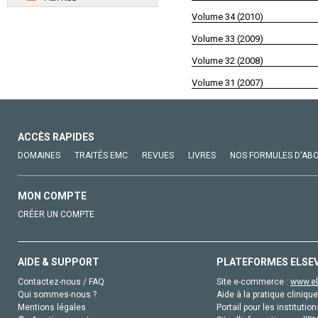
Volume 34 (2010)
Volume 33 (2009)
Volume 32 (2008)
Volume 31 (2007)
ACCÈS RAPIDES
DOMAINES
TRAITÉS EMC
REVUES
LIVRES
NOS FORMULES D'AB
MON COMPTE
CRÉER UN COMPTE
AIDE & SUPPORT
PLATEFORMES ELSE
Contactez-nous / FAQ
Site e-commerce :
www.el
Qui sommes-nous ?
Aide à la pratique clinique
Mentions légales
Portail pour les institution