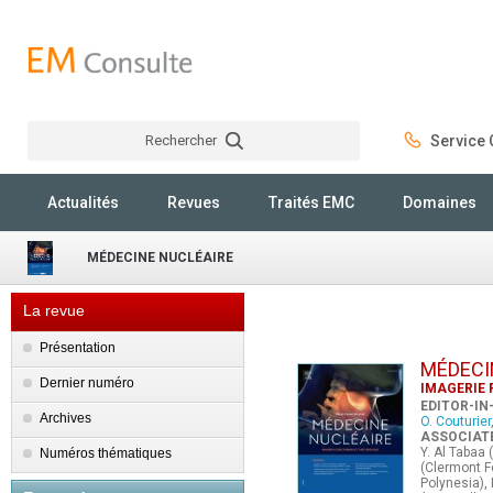
Rechercher
Service C
Rechercher
Actualités
Revues
Traités EMC
Domaines
MÉDECINE NUCLÉAIRE
La revue
Présentation
MÉDECI
Dernier numéro
IMAGERIE 
EDITOR-IN
Archives
O. Couturier
ASSOCIAT
Y. Al Tabaa 
Numéros thématiques
(Clermont Fe
Polynesia), 