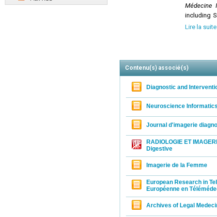
Médecine N
including 
Enseignan
Lire la suite
Spécialist
Nucléaire 
ACOMEN, A
Contenu(s) associé(s)
Médecine N
for the e
Diagnostic and Interventi
medicine p
addition 
Neuroscience Informatic
instrument
radiopharm
Journal d'imagerie diagno
imaging car
Votre rev
RADIOLOGIE ET IMAGERI
Digestive
principal
Imagerie M
Imagerie de la Femme
(CNEBMN),
APRAMEN, S
European Research in Te
Européenne en Téléméde
(AMSMNQ), 
Médecine N
Archives of Legal Medeci
médecine n