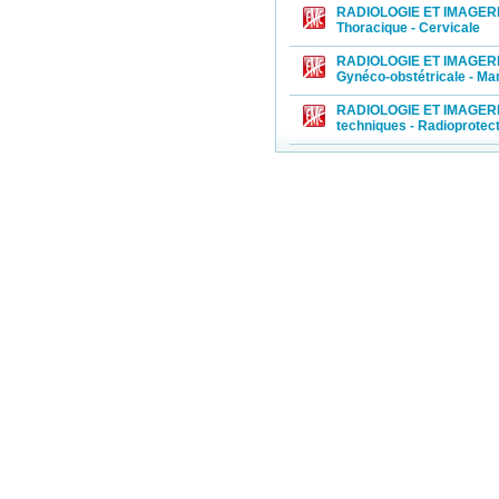
RADIOLOGIE ET IMAGERIE
Praticien
Thoracique - Cervicale
infirmier
,
RADIOLOGIE ET IMAGERIE 
cliniques
Gynéco-obstétricale - M
Médecine n
RADIOLOGIE ET IMAGERIE
notes brève
techniques - Radioprotec
nucléaire 
l'informati
ouverte aux
médecine n