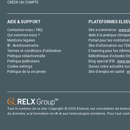
CRÉER UN COMPTE
AIDE & SUPPORT
PLATEFORMES ELSE
Contactez-nous / FAQ
Site e-commerce :
www.el
Qui sommes-nous ?
Aide à la pratique clinique
Mentions légales
Portail pour les institution
© - Avertissements
Site d'information sur l'E
Termes et conditions d'utilisation
E-learning pour les infirmi
Politique rédactionnelle
Bibliothèque d'e-books Els
Politique publicitaire
Blog special IFSI :
www.gen
Cookie settings
Suivez notre actualité sur
Politique de la vie privée
Site d'emploi en santé :
e
Tout le contenu de ce site: Copyright © 2026 Elsevier, ses concédants de licence e
de données, a la formation en IA et aux technologies similaires. Pour tout con