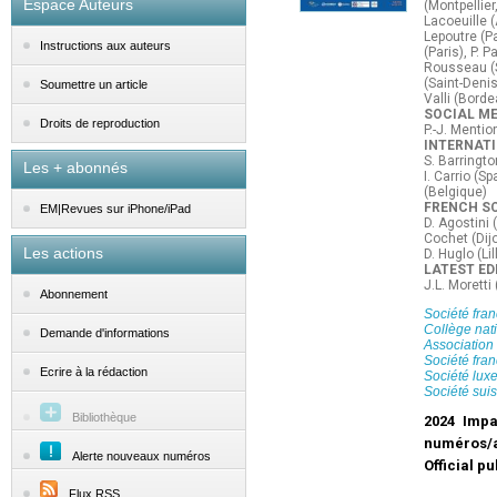
Espace Auteurs
(Montpellier
Lacoeuille (
Lepoutre (P
Instructions aux auteurs
(Paris), P. 
Rousseau (Sa
(Saint-Denis
Soumettre un article
Valli (Borde
SOCIAL ME
Droits de reproduction
P.-J. Mentio
INTERNATI
S. Barringto
Les + abonnés
I. Carrio (Sp
(Belgique)
FRENCH SC
EM|Revues sur iPhone/iPad
D. Agostini 
Cochet (Dijo
Les actions
D. Huglo (Li
LATEST ED
J.L. Moretti
Abonnement
Société fra
Collège nat
Demande d'informations
Association
Société fra
Ecrire à la rédaction
Société lux
Société sui
Bibliothèque
2024 Impa
numéros/
Alerte nouveaux numéros
Official p
Flux RSS