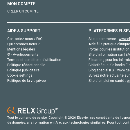
MON COMPTE
CRÉER UN COMPTE
AIDE & SUPPORT
PLATEFORMES ELSE
Contactez-nous / FAQ
Site e-commerce :
www.el
Qui sommes-nous ?
Aide à la pratique clinique
Mentions légales
Portail pour les institution
© - Avertissements
Site d'information sur l'E
Termes et conditions d'utilisation
E-learning pour les infirmi
Politique rédactionnelle
Bibliothèque d'e-books Els
Politique publicitaire
Blog special IFSI :
www.gen
Cookie settings
Suivez notre actualité sur
Politique de la vie privée
Site d'emploi en santé :
e
Tout le contenu de ce site: Copyright © 2026 Elsevier, ses concédants de licence e
de données, a la formation en IA et aux technologies similaires. Pour tout con