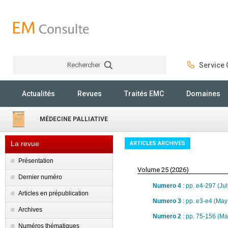
Rechercher
Service C
Rechercher
Actualités
Revues
Traités EMC
Domaines
MÉDECINE PALLIATIVE
La revue
ARTICLES ARCHIVÉS
Présentation
Volume 25 (2026)
Dernier numéro
Numero 4
: pp. e4-297 (Ju
Articles en prépublication
Numero 3
: pp. e3-e4 (May
Archives
Numero 2
: pp. 75-156 (M
Numéros thématiques