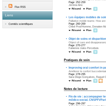
Page :252-259
Jérôme Alric
Flux RSS
Résumé
Plan
Liens
·
Les équipes mobiles de soins
Palliative mobile teams: How are
Page :260-269
Comités scientifiques
Chloé Prod’Homme, Donatien Mal
Résumé
Plan
·
Objet de soins et disparition 
Object of care and disappearance o
Page :270-277
Fabienne Jules-Percebois
Résumé
Plan
Pratiques de soin
·
Improving oral comfort in pal
Améliorer le confort buccodentair
Page :278-295
Sara Diogo Gonçalves, Raquel G
Résumé
Plan
Notes de lecture
·
Fin de vie : accompagner le
médico-social. CNSPFVParis 
Page :296-297