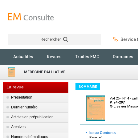
Rechercher
Service C
Rechercher
Actualités
Revues
Traités EMC
Domaines
MÉDECINE PALLIATIVE
La revue
SOMMAIRE
Présentation
Vol 25 - N° 4 - juil
P. e4-297
© Elsevier Mass
Dernier numéro
Articles en prépublication
Archives
·
Issue Contents
Numéros thématiques
Page :e4