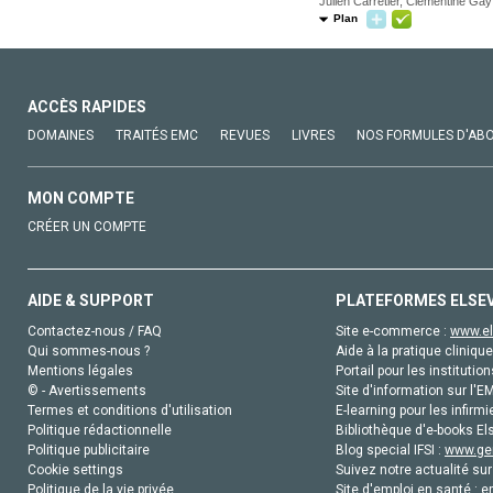
Julien Carretier, Clémentine Gay
Plan
ACCÈS RAPIDES
DOMAINES
TRAITÉS EMC
REVUES
LIVRES
NOS FORMULES D'AB
MON COMPTE
CRÉER UN COMPTE
AIDE & SUPPORT
PLATEFORMES ELSE
Contactez-nous / FAQ
Site e-commerce :
www.el
Qui sommes-nous ?
Aide à la pratique clinique
Mentions légales
Portail pour les institution
© - Avertissements
Site d'information sur l'E
Termes et conditions d'utilisation
E-learning pour les infirmi
Politique rédactionnelle
Bibliothèque d'e-books Els
Politique publicitaire
Blog special IFSI :
www.gen
Cookie settings
Suivez notre actualité sur
Politique de la vie privée
Site d'emploi en santé :
e