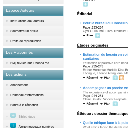
Espace Auteurs
Éditorial
Instructions aux auteurs
·
Pour le bureau du Conseil 
Page :233-234
Cyril Guillaumé, Flora Tremella
Soumettre un article
Plan
Droits de reproduction
Études originales
Les + abonnés
·
Estimation du besoin en soin
sanitaires
Estimation of palliative care needs
EM|Revues sur iPhone/iPad
Page :235-243
Esther Hortense Murielle Dina 
Ebongue, Etienne Atenguena, M
Les actions
Résumé
Plan
Abonnement
·
Accompagner un proche vers 
The experience of accompanying 
Demande d'informations
Page :244-251
Claire Baudot, Vincent Fréjavill
Résumé
Plan
Ecrire à la rédaction
Éthique : dossier thématique 
Bibliothèque
·
Quelle éthique face à la puls
Alerte nouveaux numéros
What ethics facing the death insti