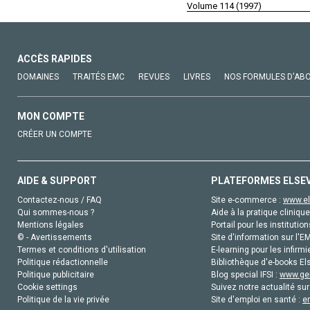
Volume 114 (1997)
ACCÈS RAPIDES
DOMAINES
TRAITÉS EMC
REVUES
LIVRES
NOS FORMULES D'AB
MON COMPTE
CRÉER UN COMPTE
AIDE & SUPPORT
PLATEFORMES ELSE
Contactez-nous / FAQ
Site e-commerce :
www.el
Qui sommes-nous ?
Aide à la pratique clinique
Mentions légales
Portail pour les institution
© - Avertissements
Site d'information sur l'E
Termes et conditions d'utilisation
E-learning pour les infirmi
Politique rédactionnelle
Bibliothèque d'e-books Els
Politique publicitaire
Blog special IFSI :
www.gen
Cookie settings
Suivez notre actualité sur
Politique de la vie privée
Site d'emploi en santé :
e