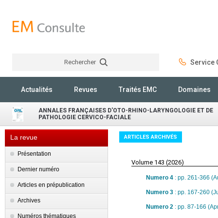
Rechercher
Service C
Rechercher
Actualités
Revues
Traités EMC
Domaines
ANNALES FRANÇAISES D'OTO-RHINO-LARYNGOLOGIE ET DE
PATHOLOGIE CERVICO-FACIALE
La revue
ARTICLES ARCHIVÉS
Présentation
Volume 143 (2026)
Dernier numéro
Numero 4
: pp. 261-366 (A
Articles en prépublication
Numero 3
: pp. 167-260 (
Archives
Numero 2
: pp. 87-166 (Apr
Numéros thématiques