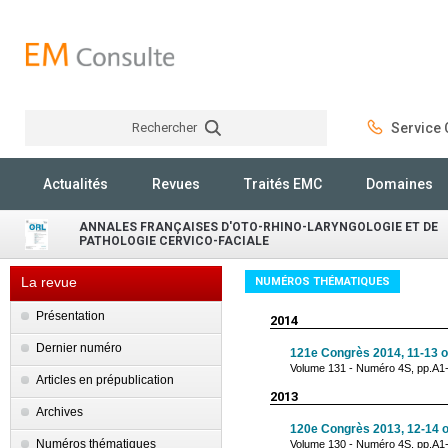
Rechercher
Service C
Rechercher
Actualités
Revues
Traités EMC
Domaines
ANNALES FRANÇAISES D'OTO-RHINO-LARYNGOLOGIE ET DE
PATHOLOGIE CERVICO-FACIALE
La revue
NUMÉROS THÉMATIQUES
Présentation
2014
Dernier numéro
121e Congrès 2014, 11-13 o
Volume 131 - Numéro 4S, pp.A1
Articles en prépublication
2013
Archives
120e Congrès 2013, 12-14 o
Numéros thématiques
Volume 130 - Numéro 4S, pp.A1