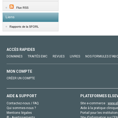
Flux RSS
Liens
Rapports de la SFORL
ACCÈS RAPIDES
DOMAINES
TRAITÉS EMC
REVUES
LIVRES
NOS FORMULES D'AB
MON COMPTE
CRÉER UN COMPTE
AIDE & SUPPORT
PLATEFORMES ELSE
Contactez-nous / FAQ
Site e-commerce :
www.el
Qui sommes-nous ?
Aide à la pratique clinique
Mentions légales
Portail pour les institution
© - Avertissements
Site d'information sur l'E