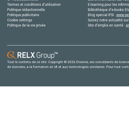
Termes et conditions d'utilisation
E-learning pour les infirmi
Politique rédactionnelle
Bibliothèque d'e-books Els
Politique publicitaire
Blog special IFSI :
www.gen
Cookie settings
Suivez notre actualité sur
Politique de la vie privée
Site d'emploi en santé :
e
Tout le contenu de ce site: Copyright © 2026 Elsevier, ses concédants de licence e
de données, a la formation en IA et aux technologies similaires. Pour tout con