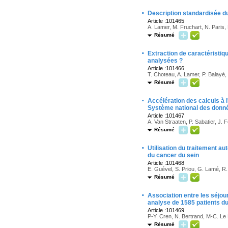
·
Description standardisée du
Article :101465
A. Lamer, M. Fruchart, N. Paris,
Résumé
·
Extraction de caractéristiq
analysées ?
Article :101466
T. Choteau, A. Lamer, P. Balayé
Résumé
·
Accélération des calculs à 
Système national des donné
Article :101467
A. Van Straaten, P. Sabatier, J. 
Résumé
·
Utilisation du traitement au
du cancer du sein
Article :101468
E. Guével, S. Priou, G. Lamé, R.
Résumé
·
Association entre les séjour
analyse de 1585 patients d
Article :101469
P-Y. Cren, N. Bertrand, M-C. Le 
Résumé