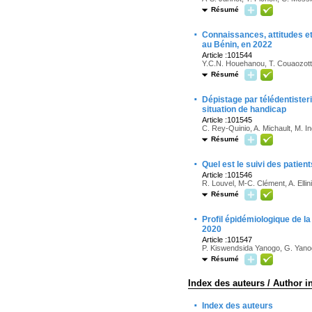
Résumé
·
Connaissances, attitudes et
au Bénin, en 2022
Article :101544
Y.C.N. Houehanou, T. Couaozott
Résumé
·
Dépistage par télédentister
situation de handicap
Article :101545
C. Rey-Quinio, A. Michault, M. In
Résumé
·
Quel est le suivi des patien
Article :101546
R. Louvel, M-C. Clément, A. Ellin
Résumé
·
Profil épidémiologique de l
2020
Article :101547
P. Kiswendsida Yanogo, G. Yan
Résumé
Index des auteurs / Author i
·
Index des auteurs