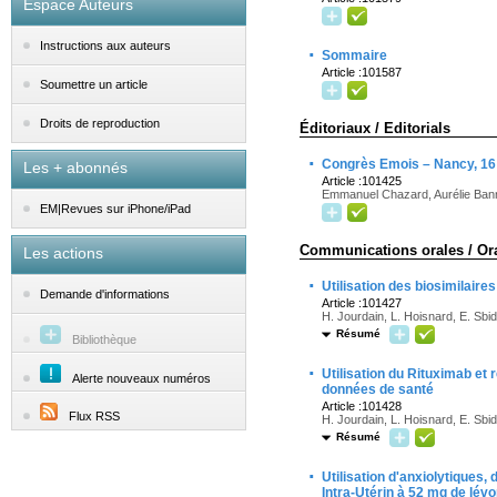
Espace Auteurs
Instructions aux auteurs
·
Sommaire
Article :101587
Soumettre un article
Droits de reproduction
Éditoriaux / Editorials
·
Congrès Emois – Nancy, 16
Les + abonnés
Article :101425
Emmanuel Chazard, Aurélie Bann
EM|Revues sur iPhone/iPad
Communications orales / Or
Les actions
·
Utilisation des biosimilair
Demande d'informations
Article :101427
H. Jourdain, L. Hoisnard, E. Sbid
Résumé
Bibliothèque
·
Utilisation du Rituximab et 
Alerte nouveaux numéros
données de santé
Article :101428
Flux RSS
H. Jourdain, L. Hoisnard, E. Sbid
Résumé
·
Utilisation d'anxiolytiques
Intra-Utérin à 52 mg de lév