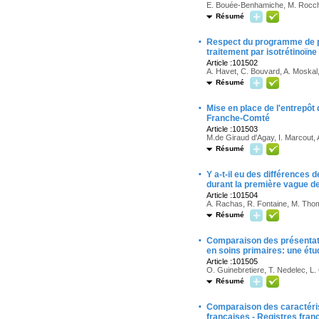
E. Bouée-Benhamiche, M. Rocchi
Résumé
·
Respect du programme de pr
traitement par isotrétinoïne
Article :101502
A. Havet, C. Bouvard, A. Moskal,
Résumé
·
Mise en place de l'entrepôt
Franche-Comté
Article :101503
M.de Giraud d'Agay, I. Marcout, A
Résumé
·
Y a-t-il eu des différence
durant la première vague d
Article :101504
A. Rachas, R. Fontaine, M. Thom
Résumé
·
Comparaison des présentatio
en soins primaires: une étu
Article :101505
O. Guinebretiere, T. Nedelec, L
Résumé
·
Comparaison des caractéris
françaises - Registres fra