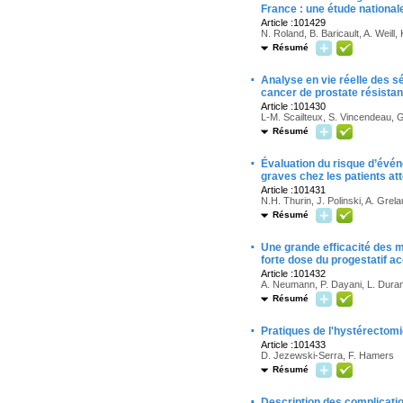
France : une étude national
Article :101429
N. Roland, B. Baricault, A. Weill,
Résumé
·
Analyse en vie réelle des sé
cancer de prostate résistan
Article :101430
L-M. Scailteux, S. Vincendeau, G
Résumé
·
Évaluation du risque d’évé
graves chez les patients att
Article :101431
N.H. Thurin, J. Polinski, A. Grel
Résumé
·
Une grande efficacité des m
forte dose du progestatif a
Article :101432
A. Neumann, P. Dayani, L. Durante
Résumé
·
Pratiques de l'hystérectom
Article :101433
D. Jezewski-Serra, F. Hamers
Résumé
·
Description des complicatio