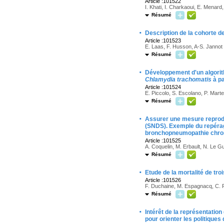
Article :101522
I. Khati, I. Charkaoui, E. Menar
Résumé
·
Description de la cohorte d
Article :101523
E. Laas, F. Husson, A-S. Jannot
Résumé
·
Développement d'un algorit
Chlamydia trachomatis
à pa
Article :101524
E. Piccolo, S. Escolano, P. Mart
Résumé
·
Assurer une mesure reproduc
(SNDS). Exemple du repérag
bronchopneumopathie chroni
Article :101525
A. Coquelin, M. Erbault, N. Le G
Résumé
·
Etude de la mortalité de tr
Article :101526
F. Duchaine, M. Espagnacq, C. 
Résumé
·
Intérêt de la représentation
pour orienter les politiques