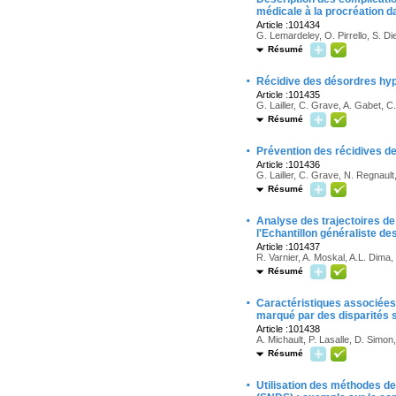
médicale à la procréation 
Article :101434
G. Lemardeley, O. Pirrello, S. D
Résumé
·
Récidive des désordres hyp
Article :101435
G. Lailler, C. Grave, A. Gabet, C
Résumé
·
Prévention des récidives de
Article :101436
G. Lailler, C. Grave, N. Regnault
Résumé
·
Analyse des trajectoires de
l'Echantillon généraliste de
Article :101437
R. Varnier, A. Moskal, A.L. Dima
Résumé
·
Caractéristiques associées
marqué par des disparités s
Article :101438
A. Michault, P. Lasalle, D. Simo
Résumé
·
Utilisation des méthodes de