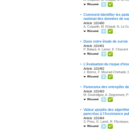
Résumé
·
Comment identifier les pat
national des données de sa
Article :101460
A. Coquelin, M. Erbault, N. Le G
Résumé
·
Dans votre étude de survie
Article :101461
P. Balayé, A. Lamer, E. Chazard
Résumé
·
L'évaluation du risque d'ins
Article :101462
J. Botros, F. Mourad-Chehade, 
Résumé
·
Panorama des entrepôts de
Article :101463
M. Doutreligne, A. Degremont, P-
Résumé
·
Valeur ajoutée des algorith
pancréas à l'Assistance pu
Article :101464
S. Priou, G. Lamé, R. Flicoteaux
Résumé