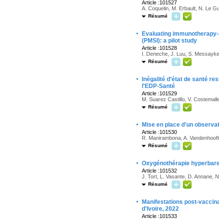
Article :101527
A. Coquelin, M. Erbault, N. Le G
Résumé
·
Evaluating immunotherapy-r
(PMSI): a pilot study
Article :101528
I. Deneche, J. Luu, S. Messayke,
Résumé
·
Inégalité d’état de santé res
l'EDP-Santé
Article :101529
M. Suarez Castillo, V. Costemalle
Résumé
·
Mise en place d'un observat
Article :101530
R. Manirambona, A. Vandenhooft, 
Résumé
·
Oxygénothérapie hyperbare :
Article :101532
J. Tort, L. Vasante, D. Annane, N.
Résumé
·
Manifestations post-vaccina
d'Ivoire, 2022
Article :101533