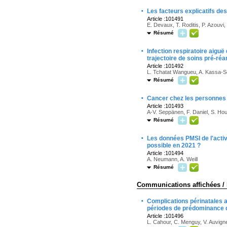
·
Les facteurs explicatifs d
Article :101491
E. Devaux, T. Roditis, P. Azouvi
Résumé
·
Infection respiratoire aiguë
trajectoire de soins pré-ré
Article :101492
L. Tchatat Wangueu, A. Kassa-Som
Résumé
·
Cancer chez les personnes s
Article :101493
A-V. Seppänen, F. Daniel, S. Ho
Résumé
·
Les données PMSI de l'activ
possible en 2021 ?
Article :101494
A. Neumann, A. Weill
Résumé
Communications affichées / 
·
Complications périnatales a
périodes de prédominance d
Article :101496
L. Cahour, C. Menguy, V. Auvign