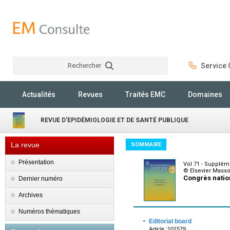
Rechercher
Service C
Rechercher
Actualités
Revues
Traités EMC
Domaines
REVUE D'EPIDÉMIOLOGIE ET DE SANTÉ PUBLIQUE
La revue
SOMMAIRE
Présentation
Vol 71 - Supplém
© Elsevier Mass
Congrès natio
Dernier numéro
Archives
Numéros thématiques
·
Editorial board
Article :101579