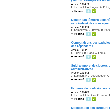
(SNDS) : exemple sur le cont
Article :101439
E. Herquelot, A. Prigent, A. Palo
Résumé
·
Design cas témoins apparié s
vaccinale et des conséquen
Article :101440
L. Semenzato, J. Botton, B. Baric
Résumé
·
Comparaisons des pathologi
des répondants
Article :101441
C. Luzy, J-B. Hazo, A. Leduc
Résumé
·
Suivi temporel de clusters 
administratives
Article :101442
J. Lambert, A-L. Leutenegger, A-
Résumé
·
Facteurs de confusion non 
Article :101443
E. Herquelot, N. Assi, C. Vabre,
Résumé
·
Modélisation des parcours d