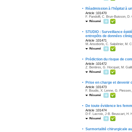
·
Réadmission à l'hôpital à un
Article :101470
F. Pandolfi, C. Brun-Buisson, D. 
Résumé
·
STUDIO : Surveillance épidé
entrepôts de données clin
Article :101471
M. Ansoborlo, C. Salpétrier, M. 
Résumé
·
Prédiction du risque de co
Article :101472
Z. Bentires, G. Hocquet, M. Gail
Résumé
·
Prise en charge et devenir
Article :101473
F. Boudis, X. Lenne, G. Piessen, 
Résumé
·
De toute évidence les fem
Article :101474
D-F. Lacroix, J-B. Beuscart, H.
Résumé
·
Surmortalité chirurgicale 