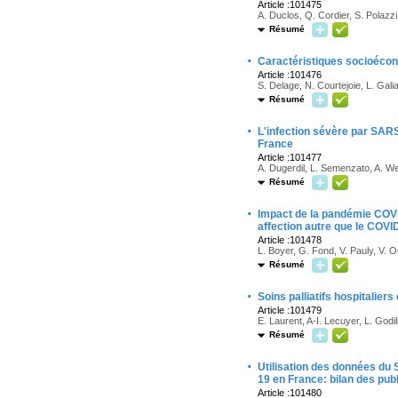
Article :101475
A. Duclos, Q. Cordier, S. Polazzi
Résumé
·
Caractéristiques socioécon
Article :101476
S. Delage, N. Courtejoie, L. Gali
Résumé
·
L'infection sévère par SAR
France
Article :101477
A. Dugerdil, L. Semenzato, A. Weil
Résumé
·
Impact de la pandémie COVID
affection autre que le COVI
Article :101478
L. Boyer, G. Fond, V. Pauly, V. O
Résumé
·
Soins palliatifs hospitalie
Article :101479
E. Laurent, A-I. Lecuyer, L. God
Résumé
·
Utilisation des données du 
19 en France: bilan des pub
Article :101480