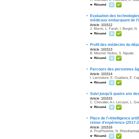
Résumé
·
Evaluation des technologies
médicaux embarquant de l'in
Article :101512
J. Murris, L. Farah, I. Borget, N.
Résumé
·
Profil des médecins du dép
Article :101513
B. Mesmer Nsitou, S. Nguala
Résumé
·
Parcours des personnes âgé
Article :101514
I. Larrouture, E. Ouattara, E. 
Résumé
·
Suivi jusqu’à quatre ans de
Article :101515
C. Chevalier, A-I. Lecuyer, L. Go
Résumé
·
Place de l’«Intelligence arti
retour d'expérience (2017-2
Article :101516
A. Prud'Homme, N. Rheviharinala
Résumé