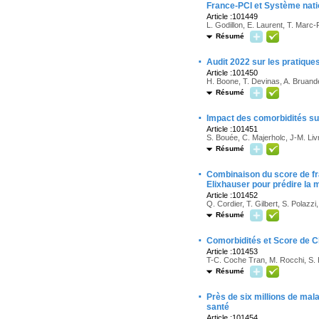
France-PCI et Système nati
Article :101449
L. Godillon, E. Laurent, T. Marc
Résumé
·
Audit 2022 sur les pratique
Article :101450
H. Boone, T. Devinas, A. Bruande
Résumé
·
Impact des comorbidités sur
Article :101451
S. Bouée, C. Majerholc, J-M. Liv
Résumé
·
Combinaison du score de fra
Elixhauser pour prédire la 
Article :101452
Q. Cordier, T. Gilbert, S. Polazzi
Résumé
·
Comorbidités et Score de Ch
Article :101453
T-C. Coche Tran, M. Rocchi, S.
Résumé
·
Près de six millions de mal
santé
Article :101454