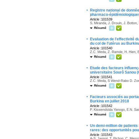
·
Registre national de donné
pharmaco-épidémiologique
Article :101539
S. Miranda, J. Drouin, J. Botton, 
Résumé
·
Evaluation de l'effectivité
du col de l'utérus au Burki
Article :101540
Z.C. Meda, Z. Ramde, H. Hien, B.
Résumé
·
Etude des facteurs influenç
universitaire Sourô Sanou 
Article :101541
Z.C. Meda, S Wend-Rabo D. Zongo
Résumé
·
Facteurs associés au port
Burkina en juillet 2018
Article :101542
P. Kiswendsida Yanogo, E.N. Sa
Résumé
·
Un demi-million de patients
rares: des opportunités pou
Article :101543
A-S. Jannot, T. Pichon, C. Messi