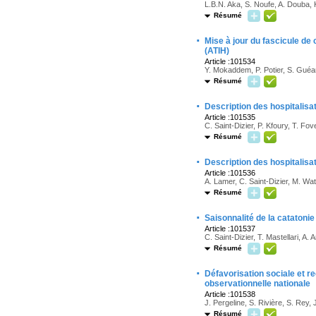
L.B.N. Aka, S. Noufe, A. Douba,
Résumé
·
Mise à jour du fascicule de 
(ATIH)
Article :101534
Y. Mokaddem, P. Potier, S. Guéa
Résumé
·
Description des hospitalisa
Article :101535
C. Saint-Dizier, P. Kfoury, T. Fo
Résumé
·
Description des hospitalisa
Article :101536
A. Lamer, C. Saint-Dizier, M. Wat
Résumé
·
Saisonnalité de la catatoni
Article :101537
C. Saint-Dizier, T. Mastellari, A.
Résumé
·
Défavorisation sociale et r
observationnelle nationale
Article :101538
J. Pergeline, S. Rivière, S. Rey,
Résumé