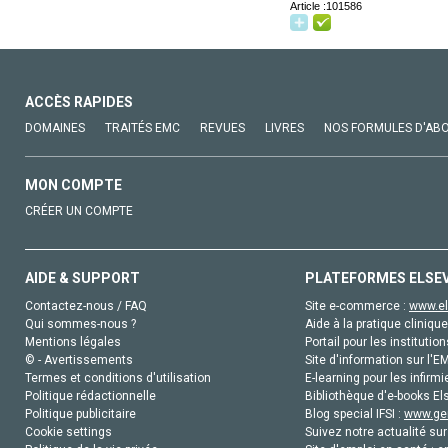
Article :101586
ACCÈS RAPIDES
DOMAINES
TRAITÉS EMC
REVUES
LIVRES
NOS FORMULES D'AB
MON COMPTE
CRÉER UN COMPTE
AIDE & SUPPORT
PLATEFORMES ELSE
Contactez-nous / FAQ
Site e-commerce :
www.el
Qui sommes-nous ?
Aide à la pratique clinique
Mentions légales
Portail pour les institution
© - Avertissements
Site d'information sur l'E
Termes et conditions d'utilisation
E-learning pour les infirmi
Politique rédactionnelle
Bibliothèque d'e-books Els
Politique publicitaire
Blog special IFSI :
www.gen
Cookie settings
Suivez notre actualité sur