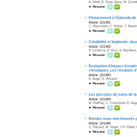
A. Weill, R. Dray-Spira, M. Zurei
Résumé
·
Financement à l’épisode de s
Article :101481
C. Wacrenier, C. Robin, T. Bauer
Résumé
·
Crédibilité et légitimité: d
Article :101482
P. Leclercq, D. Azzi, S. Bardiaux
Résumé
·
Évaluation d'impact d'expér
chroniques. Les résultats 
Article :101483
E. Augé, D. Bricard
Résumé
·
Les parcours de soins de la
Article :101484
M. Raffray, C. Couchoud, E. Aug
Résumé
·
Rendez-vous non-honorés par 
Article :101485
C. Piérard, M. Vogel, J-P. Platel
Résumé