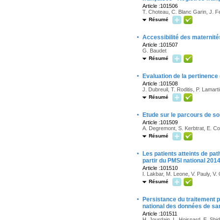
Article :101506
T. Choteau, C. Blanc Garin, J. Fe
Résumé
·
Accessibilité des maternités
Article :101507
G. Baudet
Résumé
·
Evaluation de la pertinence
Article :101508
J. Dubreuil, T. Roditis, P. Lamart
Résumé
·
Etude sur le parcours de s
Article :101509
A. Degremont, S. Kerbtrat, E. Cor
Résumé
·
Les patients atteints de pa
partir du PMSI national 201
Article :101510
I. Lakbar, M. Leone, V. Pauly, V
Résumé
·
Persistance du traitement p
national des données de sa
Article :101511
H. Jourdain, L. Hoisnard, E. Sbid