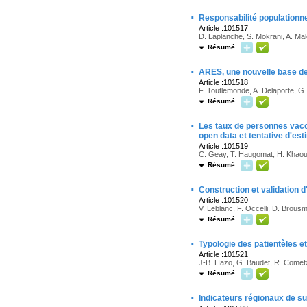
·
Responsabilité populationne
Article :101517
D. Laplanche, S. Mokrani, A. Mal
Résumé
·
ARES, une nouvelle base de 
Article :101518
F. Toutlemonde, A. Delaporte, G.
Résumé
·
Les taux de personnes vacc
open data et tentative d'est
Article :101519
C. Geay, T. Haugomat, H. Khaoua
Résumé
·
Construction et validation 
Article :101520
V. Leblanc, F. Occelli, D. Brous
Résumé
·
Typologie des patientèles et
Article :101521
J-B. Hazo, G. Baudet, R. Cometx
Résumé
·
Indicateurs régionaux de su