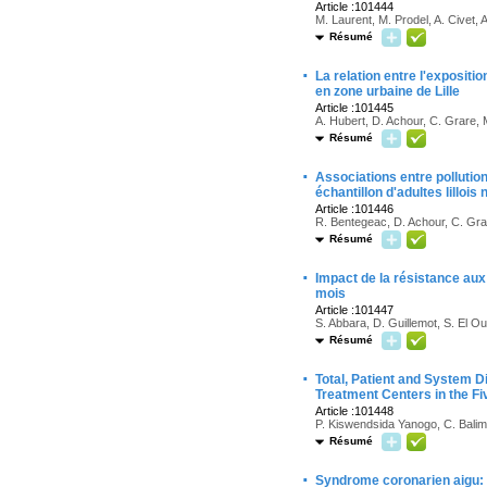
Article :101444
M. Laurent, M. Prodel, A. Civet,
Résumé
·
La relation entre l'expositi
en zone urbaine de Lille
Article :101445
A. Hubert, D. Achour, C. Grare,
Résumé
·
Associations entre pollutio
échantillon d'adultes lilloi
Article :101446
R. Bentegeac, D. Achour, C. Grar
Résumé
·
Impact de la résistance aux
mois
Article :101447
S. Abbara, D. Guillemot, S. El O
Résumé
·
Total, Patient and System D
Treatment Centers in the Fi
Article :101448
P. Kiswendsida Yanogo, C. Bali
Résumé
·
Syndrome coronarien aigu: 