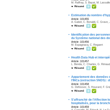
M. Raffray, S. Bayat, M. Lassal
Résumé
·
Estimation du nombre d'hyp
Article :101455
A. Gabet, C. Bonaldi, C. Grave, J
Résumé
·
Identification des personne
du Système national des d
Article :101456
M. Espagnacq, C. Regaert
Résumé
·
Health Data Hub et interopé
Article :101457
L. Benda, C. Charles, G. Rimau
Résumé
·
Appariement des données de
l'INCa (extraction SNDS) : 
Article :101458
G. Defossez, S. Houzard, F. Gri
Résumé
·
S'affranchir de l'Affection l
hospitalisés, pour la bron
Article :101459
A. Coquelin, M. Erbault, N. Le G