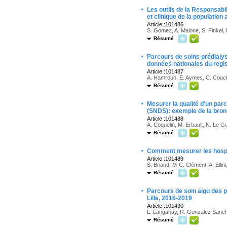
·
Les outils de la Responsabi
et clinique de la population 
Article :101486
S. Gomez, A. Malone, S. Finkel,
Résumé
·
Parcours de soins prédialys
données nationales du regi
Article :101487
A. Hamroun, E. Aymes, C. Coucho
Résumé
·
Mesurer la qualité d'un pa
(SNDS): exemple de la bro
Article :101488
A. Coquelin, M. Erbault, N. Le G
Résumé
·
Comment mesurer les hospit
Article :101489
S. Briand, M-C. Clément, A. Ellin
Résumé
·
Parcours de soin aigu des p
Lille, 2016-2019
Article :101490
L. Langanay, R. Gonzalez Sanche
Résumé