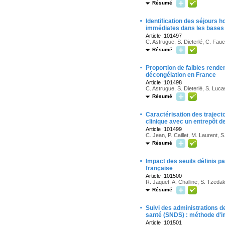
Résumé
·
Identification des séjours 
immédiates dans les bases 
Article :101497
C. Astrugue, S. Dieterlé, C. Fa
Résumé
·
Proportion de faibles rend
décongélation en France
Article :101498
C. Astrugue, S. Dieterlé, S. Luc
Résumé
·
Caractérisation des traject
clinique avec un entrepôt 
Article :101499
C. Jean, P. Caillet, M. Laurent, 
Résumé
·
Impact des seuils définis pa
française
Article :101500
R. Jaquet, A. Challine, S. Tzedak
Résumé
·
Suivi des administrations d
santé (SNDS) : méthode d'i
Article :101501