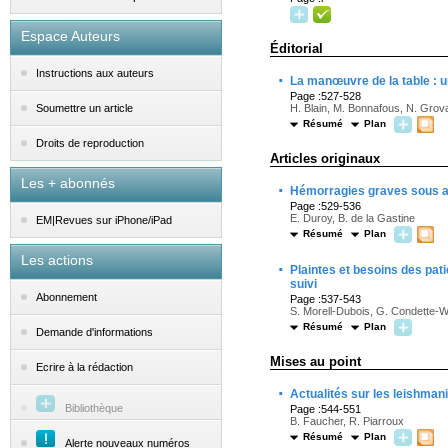
Espace Auteurs
Éditorial
Instructions aux auteurs
·
La manœuvre de la table : 
Page :527-528
H. Blain, M. Bonnafous, N. Grova
Soumettre un article
Résumé
Plan
Droits de reproduction
Articles originaux
Les + abonnés
·
Hémorragies graves sous an
Page :529-536
E. Duroy, B. de la Gastine
EM|Revues sur iPhone/iPad
Résumé
Plan
Les actions
·
Plaintes et besoins des pat
suivi
Abonnement
Page :537-543
S. Morell-Dubois, G. Condette-Wo
Résumé
Plan
Demande d'informations
Mises au point
Ecrire à la rédaction
·
Actualités sur les leishman
Bibliothèque
Page :544-551
B. Faucher, R. Piarroux
Résumé
Plan
Alerte nouveaux numéros