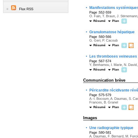
·
Manifestations systémique
Flux RSS
Page :552-559
O. Fain, T. Braun, J. Stirnemann
Résumé
Plan
·
Granulomatose hépatique
Page :560-566
G. Geri, P. Cacoub
Résumé
Plan
·
Les thromboses veineuses
Page :567-574
Y. Benhamou, I. Marie, N. David, 
Résumé
Plan
Communication brève
·
Péricardite récidivante ré
Page :575-579
A.-I. Bocoum, A. Daumas, S. Camm
Frances, B. Granel
Résumé
Plan
Images
·
Une radiographie typique
Page :580-581
A. Daumas, F. Bernard, M. Forcio