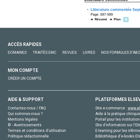
·
Litterature commentée Sep
Page :587-589
Résumé
Plan
ACCÈS RAPIDES
DOMAINES
TRAITÉS EMC
REVUES
LIVRES
NOS FORMULES D'AB
MON COMPTE
CRÉER UN COMPTE
AIDE & SUPPORT
PLATEFORMES ELSE
Contactez-nous / FAQ
Site e-commerce :
www.el
Qui sommes-nous ?
Aide à la pratique clinique
Mentions légales
Portail pour les institution
© - Avertissements
Site d'information sur l'E
Termes et conditions d'utilisation
E-learning pour les infirmi
Politique rédactionnelle
Bibliothèque d'e-books Els