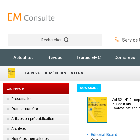
Rechercher
Service C
Rechercher
Actualités
Revues
Traités EMC
Domaines
LA REVUE DE MÉDECINE INTERNE
La revue
SOMMAIRE
Présentation
Vol 32 - N° 9 - s
P. e99-e104
Société national
Dernier numéro
Articles en prépublication
Archives
·
Editorial Board
Numéros thématiques
Page :i