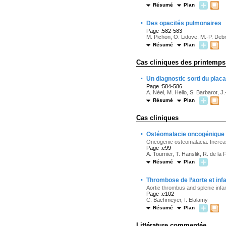
Résumé
Plan
·
Des opacités pulmonaires
Page :582-583
M. Pichon, O. Lidove, M.-P. Debr
Résumé
Plan
Cas cliniques des printemps
·
Un diagnostic sorti du plac
Page :584-586
A. Néel, M. Hello, S. Barbarot, 
Résumé
Plan
Cas cliniques
·
Ostéomalacie oncogénique : 
Oncogenic osteomalacia: Increase
Page :e99
A. Tournier, T. Hanslik, R. de la 
Résumé
Plan
·
Thrombose de l’aorte et inf
Aortic thrombus and splenic infa
Page :e102
C. Bachmeyer, I. Elalamy
Résumé
Plan
Littérature commentée