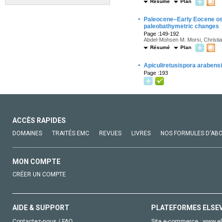
Résumé
Plan
·
Paleocene–Early Eocene ost
paleobathymetric changes
Page :149-192
Abdel-Mohsen M. Morsi, Christi
Résumé
Plan
·
Apiculiretusispora arabens
Page :193
ACCÈS RAPIDES
DOMAINES
TRAITÉS EMC
REVUES
LIVRES
NOS FORMULES D'AB
MON COMPTE
CRÉER UN COMPTE
AIDE & SUPPORT
PLATEFORMES ELSE
Contactez-nous / FAQ
Site e-commerce :
www.el