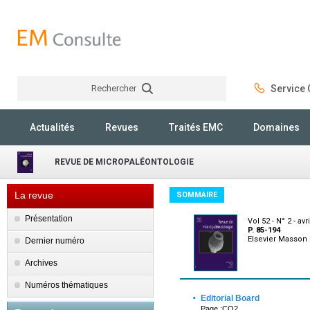
Rechercher
Service C
Rechercher
Actualités
Revues
Traités EMC
Domaines
REVUE DE MICROPALÉONTOLOGIE
La revue
SOMMAIRE
Présentation
Vol 52 - N° 2 - avr
P. 85-194
Elsevier Masson
Dernier numéro
Archives
Numéros thématiques
·
Editorial Board
Page :CO2