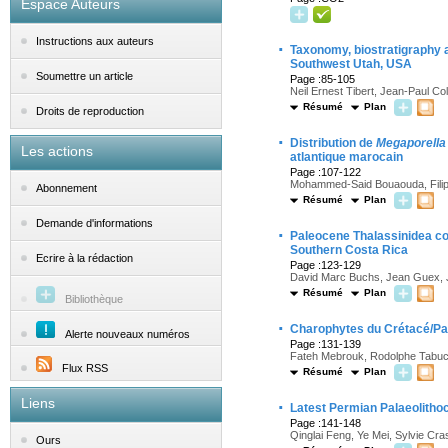
Espace Auteurs
Instructions aux auteurs
·
Taxonomy, biostratigraphy 
Southwest Utah, USA
Soumettre un article
Page :85-105
Neil Ernest Tibert, Jean-Paul Co
Résumé
Plan
Droits de reproduction
·
Distribution de
Megaporella
Les actions
atlantique marocain
Page :107-122
Mohammed-Said Bouaouda, Filip
Abonnement
Résumé
Plan
Demande d'informations
·
Paleocene Thalassinidea co
Southern Costa Rica
Ecrire à la rédaction
Page :123-129
David Marc Buchs, Jean Guex, J
Résumé
Plan
Bibliothèque
·
Charophytes du Crétacé/Pal
Alerte nouveaux numéros
Page :131-139
Fateh Mebrouk, Rodolphe Tabuce
Flux RSS
Résumé
Plan
Liens
·
Latest Permian Palaeolithoc
Page :141-148
Qinglai Feng, Ye Mei, Sylvie Cra
Ours