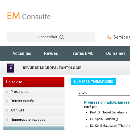
Rechercher
Service C
Rechercher
Actualités
Revues
Traités EMC
Domaines
REVUE DE MICROPALÉONTOLOGIE
La revue
NUMÉROS THÉMATIQUES
Présentation
2026
Dernier numéro
Progress on radiolarian res
Édité par
Archives
Prof. Dr. Taniel Danelian ()
Dr. Špela Goričan ()
Numéros thématiques
Dr. Kenji Matsuzaki (The Uni