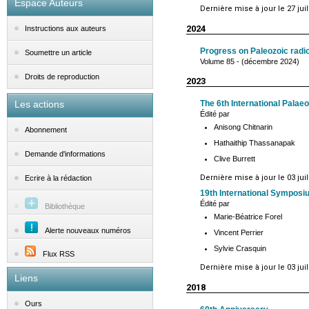
Espace Auteurs
Dernière mise à jour le 27 juil
2024
Instructions aux auteurs
Progress on Paleozoic radio
Soumettre un article
Volume 85 - (décembre 2024)
Droits de reproduction
2023
Les actions
The 6th International Palae
Édité par
Anisong Chitnarin
Abonnement
Hathaithip Thassanapak
Demande d'informations
Clive Burrett
Dernière mise à jour le 03 juil
Ecrire à la rédaction
19th International Sympos
Édité par
Bibliothèque
Marie-Béatrice Forel
Alerte nouveaux numéros
Vincent Perrier
Sylvie Crasquin
Flux RSS
Dernière mise à jour le 03 juil
Liens
2018
Ours