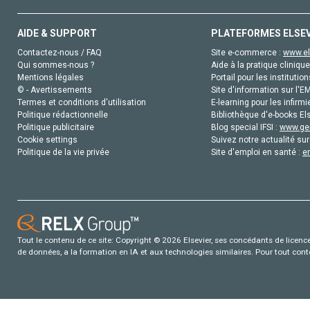
AIDE & SUPPORT
PLATEFORMES ELSE
Contactez-nous / FAQ
Site e-commerce :
www.el
Qui sommes-nous ?
Aide à la pratique clinique
Mentions légales
Portail pour les institution
© - Avertissements
Site d'information sur l'E
Termes et conditions d'utilisation
E-learning pour les infirmi
Politique rédactionnelle
Bibliothèque d'e-books Els
Politique publicitaire
Blog special IFSI :
www.gen
Cookie settings
Suivez notre actualité sur
Politique de la vie privée
Site d'emploi en santé :
e
Tout le contenu de ce site: Copyright © 2026 Elsevier, ses concédants de licence e
de données, a la formation en IA et aux technologies similaires. Pour tout con