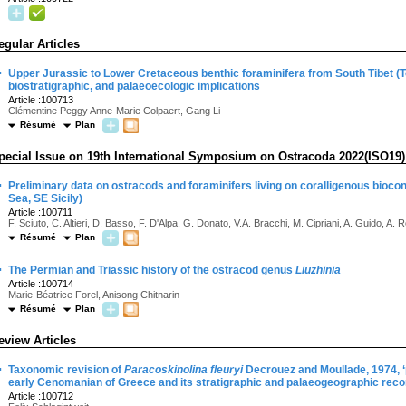
egular Articles
·
Upper Jurassic to Lower Cretaceous benthic foraminifera from South Tibet (
biostratigraphic, and palaeoecologic implications
Article :100713
Clémentine Peggy Anne-Marie Colpaert, Gang Li
Résumé
Plan
pecial Issue on 19th International Symposium on Ostracoda 2022(ISO19)
·
Preliminary data on ostracods and foraminifers living on coralligenous bioc
Sea, SE Sicily)
Article :100711
F. Sciuto, C. Altieri, D. Basso, F. D'Alpa, G. Donato, V.A. Bracchi, M. Cipriani, A. Guido, A. R
Résumé
Plan
·
The Permian and Triassic history of the ostracod genus
Liuzhinia
Article :100714
Marie-Béatrice Forel, Anisong Chitnarin
Résumé
Plan
eview Articles
·
Taxonomic revision of
Paracoskinolina fleuryi
Decrouez and Moullade, 1974, ‘pr
early Cenomanian of Greece and its stratigraphic and palaeogeographic rec
Article :100712