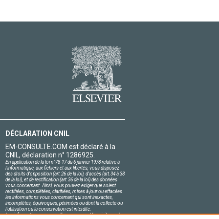
DÉCLARATION CNIL
EM-CONSULTE.COM est déclaré à la
CNIL, déclaration n° 1286925.
En application de la loi nº78-17 du 6 janvier 1978 relative à
l'informatique, aux fichiers et aux libertés, vous disposez
des droits d'opposition (art.26 de la loi), d'accès (art.34 à 38
de la loi), et de rectification (art.36 de la loi) des données
vous concernant. Ainsi, vous pouvez exiger que soient
rectifiées, complétées, clarifiées, mises à jour ou effacées
les informations vous concernant qui sont inexactes,
incomplètes, équivoques, périmées ou dont la collecte ou
l'utilisation ou la conservation est interdite.
Les informations personnelles concernant les visiteurs de