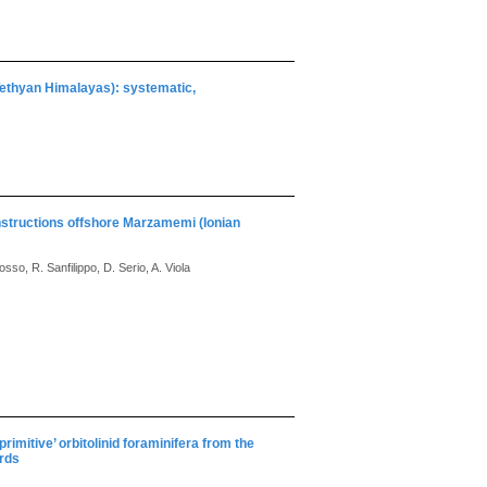
Tethyan Himalayas): systematic,
onstructions offshore Marzamemi (Ionian
osso, R. Sanfilippo, D. Serio, A. Viola
imitive’ orbitolinid foraminifera from the
ords