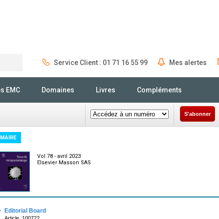
Service Client : 01 71 16 55 99
Mes alertes
Rechercher
és EMC
Domaines
Livres
Compléments
S'abonner
MAIRE
Vol 78 - avril 2023
Elsevier Masson SAS
·
Editorial Board
Article :100722