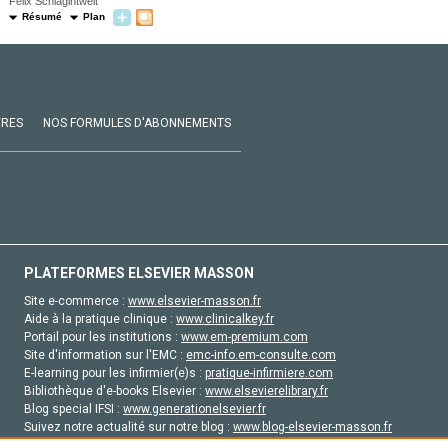
Felix Schlagintweit
Résumé
Plan
VRES
NOS FORMULES D'ABONNEMENTS
PLATEFORMES ELSEVIER MASSON
Site e-commerce :
www.elsevier-masson.fr
Aide à la pratique clinique :
www.clinicalkey.fr
Portail pour les institutions :
www.em-premium.com
Site d'information sur l'EMC :
emc-info.em-consulte.com
E-learning pour les infirmier(e)s :
pratique-infirmiere.com
Bibliothèque d'e-books Elsevier :
www.elsevierelibrary.fr
Blog special IFSI :
www.generationelsevier.fr
Suivez notre actualité sur notre blog :
www.blog-elsevier-masson.fr
Site d'emploi en santé :
emploisante.com