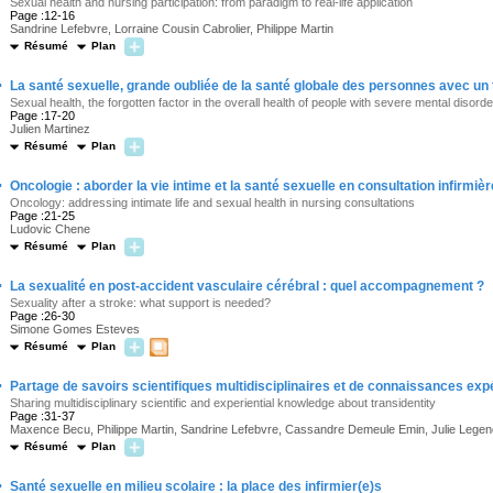
Sexual health and nursing participation: from paradigm to real-life application
Page :12-16
Sandrine Lefebvre, Lorraine Cousin Cabrolier, Philippe Martin
Résumé
Plan
·
La santé sexuelle, grande oubliée de la santé globale des personnes avec un
Sexual health, the forgotten factor in the overall health of people with severe mental disord
Page :17-20
Julien Martinez
Résumé
Plan
·
Oncologie : aborder la vie intime et la santé sexuelle en consultation infirmièr
Oncology: addressing intimate life and sexual health in nursing consultations
Page :21-25
Ludovic Chene
Résumé
Plan
·
La sexualité en post-accident vasculaire cérébral : quel accompagnement ?
Sexuality after a stroke: what support is needed?
Page :26-30
Simone Gomes Esteves
Résumé
Plan
·
Partage de savoirs scientifiques multidisciplinaires et de connaissances expér
Sharing multidisciplinary scientific and experiential knowledge about transidentity
Page :31-37
Maxence Becu, Philippe Martin, Sandrine Lefebvre, Cassandre Demeule Emin, Julie Lege
Résumé
Plan
·
Santé sexuelle en milieu scolaire : la place des infirmier(e)s