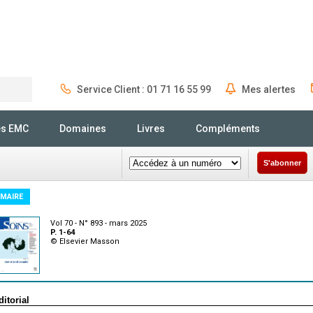
Service Client : 01 71 16 55 99
Mes alertes
Rechercher
és EMC
Domaines
Livres
Compléments
S'abonner
MAIRE
Vol 70 - N° 893 - mars 2025
P. 1-64
© Elsevier Masson
ditorial