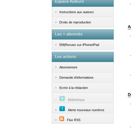
Espace Auteurs
Instructions aux auteurs
Droits de reproduction
A
Les + abonnés
EM|Revues sur iPhone/iPad
Les actions
Abonnement
Demande d'informations
Ecrire à la rédaction
D
Bibliothèque
Alerte nouveaux numéros
Flux RSS