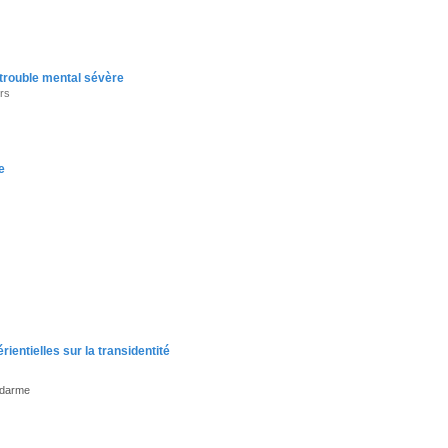
 trouble mental sévère
ers
e
ientielles sur la transidentité
ndarme