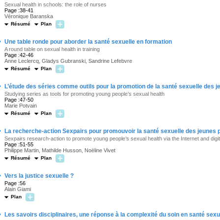
Sexual health in schools: the role of nurses
Page :38-41
Véronique Baranska
Résumé
Plan
·
Une table ronde pour aborder la santé sexuelle en formation
A round table on sexual health in training
Page :42-46
Anne Leclercq, Gladys Gubranski, Sandrine Lefebvre
Résumé
Plan
·
L’étude des séries comme outils pour la promotion de la santé sexuelle des 
Studying series as tools for promoting young people’s sexual health
Page :47-50
Marie Potvain
Résumé
Plan
·
La recherche-action Sexpairs pour promouvoir la santé sexuelle des jeunes p
Sexpairs research-action to promote young people’s sexual health via the Internet and digi
Page :51-55
Philippe Martin, Mathilde Husson, Noëline Vivet
Résumé
Plan
·
Vers la justice sexuelle ?
Page :56
Alain Giami
Plan
·
Les savoirs disciplinaires, une réponse à la complexité du soin en santé sexu