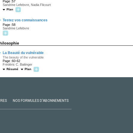
Page :57
Sandrine Lefebvre, Nadia Flicourt
Plan
·
Testez vos connaissances
Page :58
Sandrine Lefebvre
hilosophie
·
La Beauté du vulnérable
The beauty of the vulnerable
Page :60-62
Frédéric C. Baitinger
Résumé
Plan
VRES
NOS FORMULES D'ABONNEMENTS