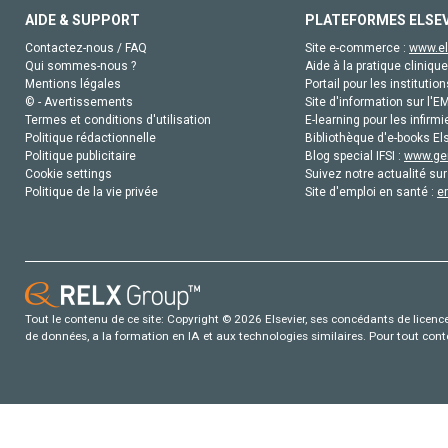
AIDE & SUPPORT
PLATEFORMES ELSE
Contactez-nous / FAQ
Site e-commerce :
www.el
Qui sommes-nous ?
Aide à la pratique clinique
Mentions légales
Portail pour les institution
© - Avertissements
Site d'information sur l'E
Termes et conditions d'utilisation
E-learning pour les infirmi
Politique rédactionnelle
Bibliothèque d'e-books Els
Politique publicitaire
Blog special IFSI :
www.gen
Cookie settings
Suivez notre actualité sur
Politique de la vie privée
Site d'emploi en santé :
e
Tout le contenu de ce site: Copyright © 2026 Elsevier, ses concédants de licence e
de données, a la formation en IA et aux technologies similaires. Pour tout con