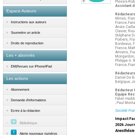
Plessis-Rob
Assistant d
Espace Auteurs
Rédacteurs
Nîmes, Franc
Instructions aux auteurs
France; Fan
Anaïs Cailla
Clavier, Rou
Soumettre un article
Stéphane Dav
Poitiers, Fr
Droits de reproduction
Bordeaux, Fr
France; Mat
Amiens, Fra
Les + abonnés
Mongardon, 
Philippe G.
France; Fra
EM|Revues sur iPhone/iPad
Rédacteurs 
Daniel De Ba
Les actions
Belgique; J
Abonnement
Rédacteur 
Équipe Rés
Faten Hadda
Demande d'informations
; Paul Mont
Société Fra
Ecrire à la rédaction
Impact Fac
Bibliothèque
2026 Journ
Anesthési
Alerte nouveaux numéros