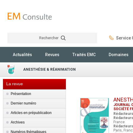
Rechercher
Service C
Rechercher
Actualités
Revues
Traités EMC
Domaines
ANESTHÉSIE & RÉANIMATION
La revue
Présentation
ANESTH
Dernier numéro
JOURNAL O
SOCIÉTÉ F
Articles en prépublication
Rédacteurs
Rédacteurs 
France
Archives
Rédacteurs 
Paris, Fran
Numéros thématiques