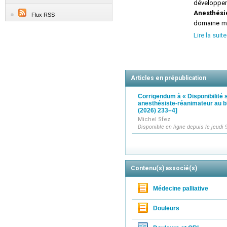
développem
Anesthési
Flux RSS
domaine méd
formation,
Lire la suite
et/ou de ré
sociétés pa
En outre,
domaine de
Articles en prépublication
besoins de
éditoriale
Corrigendum à « Disponibilité 
anesthésiste-réanimateur au b
professionn
(2026) 233–4]
La revue s
Michel Sfez
infirmières
Disponible en ligne depuis le jeudi 9
l'ensemble
disciplines 
Anesthési
Publication
Contenu(s) associé(s)
Editors (I
La revue a
Médecine palliative
COPE's guid
Anesthésie
Douleurs
diffusée 
indexée d