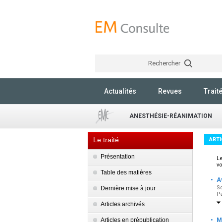
Rechercher
Actualités
Revues
Trait
ANESTHÉSIE-RÉANIMATION
Le traité
ARTI
Présentation
Le
vo
Table des matières
·
A
So
Dernière mise à jour
Pa
Articles archivés
·
Articles en prépublication
M