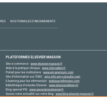
VRES
NOS FORMULES D'ABONNEMENTS
PLATEFORMES ELSEVIER MASSON
Site e-commerce :
www.elsevier-masson.fr
Aide à la pratique clinique :
www.clinicalkey.fr
Portail pour les institutions :
www.em-premium.com
Site d'information sur l'EMC :
emc-info.em-consulte.com
E-learning pour les infirmier(e)s :
pratique-infirmiere.com
Bibliothèque d'e-books Elsevier :
www.elsevierelibrary.fr
Blog special IFSI :
www.generationelsevier.fr
Suivez notre actualité sur notre blog :
www.blog-elsevier-masson.fr
Site d'emploi en santé :
emploisante.com