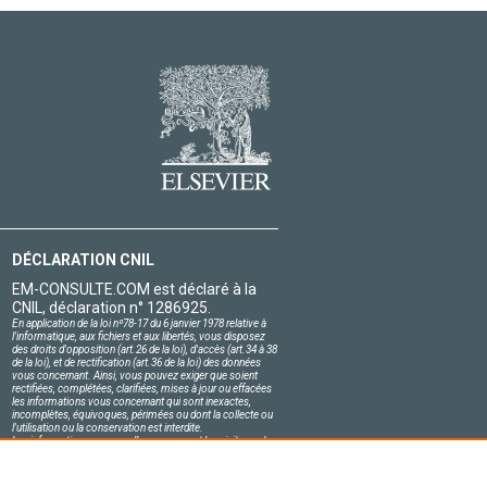
DÉCLARATION CNIL
EM-CONSULTE.COM est déclaré à la
CNIL, déclaration n° 1286925.
En application de la loi nº78-17 du 6 janvier 1978 relative à
l'informatique, aux fichiers et aux libertés, vous disposez
des droits d'opposition (art.26 de la loi), d'accès (art.34 à 38
de la loi), et de rectification (art.36 de la loi) des données
vous concernant. Ainsi, vous pouvez exiger que soient
rectifiées, complétées, clarifiées, mises à jour ou effacées
les informations vous concernant qui sont inexactes,
incomplètes, équivoques, périmées ou dont la collecte ou
l'utilisation ou la conservation est interdite.
Les informations personnelles concernant les visiteurs de
notre site, y compris leur identité, sont confidentielles.
Le responsable du site s'engage sur l'honneur à respecter
les conditions légales de confidentialité applicables en