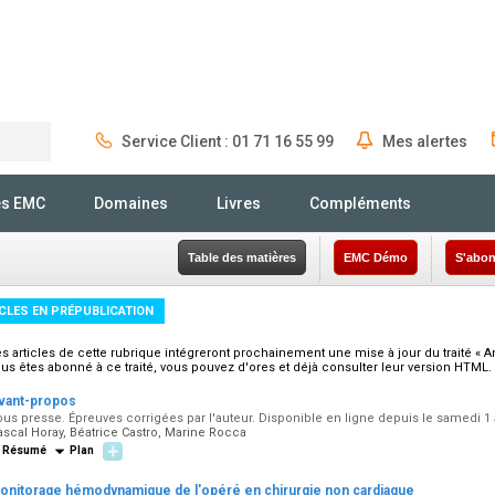
Service Client : 01 71 16 55 99
Mes alertes
Rechercher
és EMC
Domaines
Livres
Compléments
Table des matières
EMC Démo
S'abon
CLES EN PRÉPUBLICATION
s articles de cette rubrique intégreront prochainement une mise à jour du traité « A
us êtes abonné à ce traité, vous pouvez d'ores et déjà consulter leur version HTML.
vant-propos
us presse. Épreuves corrigées par l'auteur. Disponible en ligne depuis le samedi 1
scal Horay, Béatrice Castro, Marine Rocca
Résumé
Plan
onitorage hémodynamique de l'opéré en chirurgie non cardiaque