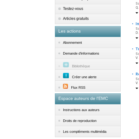
So
Q.
Testez-vous
Articles gratuits
·
I
So
Les actions
D.
Abonnement
·
T
Demande d'informations
So
V.
Bibliothèque
·
R
Créer une alerte
So
V.
Flux RSS
Espace auteurs de l'EMC
Instructions aux auteurs
Droits de reproduction
Les compléments multimédia