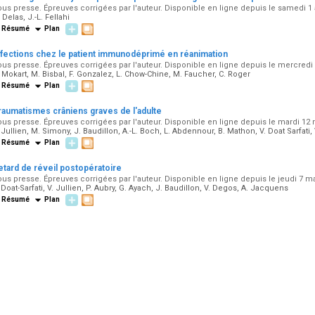
us presse. Épreuves corrigées par l'auteur. Disponible en ligne depuis le samedi 1
 Delas, J.-L. Fellahi
Résumé
Plan
nfections chez le patient immunodéprimé en réanimation
us presse. Épreuves corrigées par l'auteur. Disponible en ligne depuis le mercredi
 Mokart, M. Bisbal, F. Gonzalez, L. Chow-Chine, M. Faucher, C. Roger
Résumé
Plan
raumatismes crâniens graves de l'adulte
us presse. Épreuves corrigées par l'auteur. Disponible en ligne depuis le mardi 12 
 Jullien, M. Simony, J. Baudillon, A.-L. Boch, L. Abdennour, B. Mathon, V. Doat Sarfat
Résumé
Plan
etard de réveil postopératoire
us presse. Épreuves corrigées par l'auteur. Disponible en ligne depuis le jeudi 7 m
 Doat-Sarfati, V. Jullien, P. Aubry, G. Ayach, J. Baudillon, V. Degos, A. Jacquens
Résumé
Plan