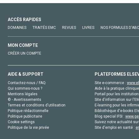
ACCÈS RAPIDES
DOMAINES
TRAITÉS EMC
REVUES
LIVRES
NOS FORMULES D'AB
MON COMPTE
CRÉER UN COMPTE
AIDE & SUPPORT
PLATEFORMES ELSE
Contactez-nous / FAQ
Site e-commerce :
www.el
Qui sommes-nous ?
Aide à la pratique clinique
Mentions légales
Portail pour les institution
© - Avertissements
Site d'information sur l'E
Termes et conditions d'utilisation
E-learning pour les infirmi
Politique rédactionnelle
Bibliothèque d'e-books Els
Politique publicitaire
Blog special IFSI :
www.gen
Cookie settings
Suivez notre actualité sur
Politique de la vie privée
Site d'emploi en santé :
e