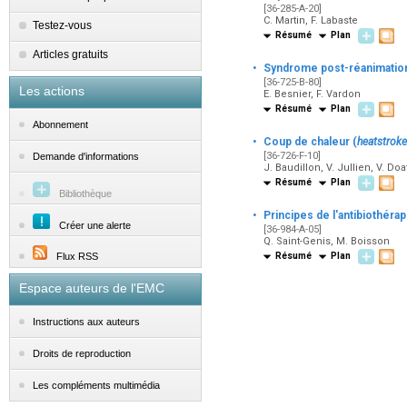
[36-285-A-20]
C. Martin, F. Labaste
Testez-vous
Résumé
Plan
Articles gratuits
·
Syndrome post-réanimatio
[36-725-B-80]
Les actions
E. Besnier, F. Vardon
Résumé
Plan
Abonnement
·
Coup de chaleur (
heatstroke
[36-726-F-10]
Demande d'informations
J. Baudillon, V. Jullien, V. Do
Résumé
Plan
Bibliothèque
·
Principes de l'antibiothérap
Créer une alerte
[36-984-A-05]
Q. Saint-Genis, M. Boisson
Flux RSS
Résumé
Plan
Espace auteurs de l'EMC
Instructions aux auteurs
Droits de reproduction
Les compléments multimédia