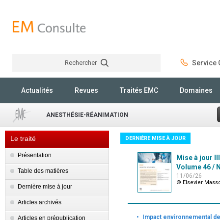
Rechercher
Service C
Rechercher
Actualités
Revues
Traités EMC
Domaines
ANESTHÉSIE-RÉANIMATION
Le traité
DERNIÈRE MISE À JOUR
Présentation
Mise à jour II
Volume 46 / N
Table des matières
11/06/26
© Elsevier Mass
Dernière mise à jour
Articles archivés
·
Impact environnemental d
Articles en prépublication