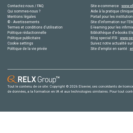
Contactez-nous / FAQ
Site e-commerce :
www.el
Qui sommes-nous ?
Aide à la pratique clinique
Mentions légales
Portail pour les institution
© - Avertissements
Site d'information sur l'E
Termes et conditions d'utilisation
E-learning pour les infirmi
Politique rédactionnelle
Bibliothèque d'e-books Els
Politique publicitaire
Blog special IFSI :
www.gen
Cookie settings
Suivez notre actualité sur
Politique de la vie privée
Site d'emploi en santé :
e
Tout le contenu de ce site: Copyright © 2026 Elsevier, ses concédants de licence e
de données, a la formation en IA et aux technologies similaires. Pour tout con