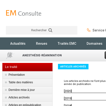
Rechercher
Service C
Rechercher
Actualités
Revues
Traités EMC
Domaines
ANESTHÉSIE-RÉANIMATION
Le traité
ARTICLES ARCHIVÉS
Présentation
Les articles archivés ne font plus
Table des matières
année de publication.
Dernière mise à jour
[2020]
Articles archivés
[2019]
Articles en prépublication
[2018]