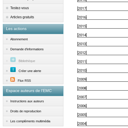
Testez-vous
[2017]
Articles gratuits
[2016]
[2015]
Les actions
[2014]
Abonnement
[2013]
Demande d'informations
[2012]
Bibliothèque
[2011]
[2010]
Créer une alerte
[2009]
Flux RSS
[2008]
Espace auteurs de l'EMC
[2007]
Instructions aux auteurs
[2006]
Droits de reproduction
[2005]
Les compléments multimédia
[2004]