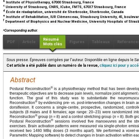
b
Institute of Physiotherapy, 67000 Strasbourg, France
c
University of Strasbourg, CNRS, ICube, FMTS, 67037 Strasbourg, France
d
École de réadaptation, université de Sherbrooke, Sherbrooke, Canada
e
Institute of Rehabilitation, IUR Clémenceau, Strasbourg University, 45, boule
f
Department of Biophysics and Nuclear Medicine, University Hospitals of Stras
⁎
Corresponding author.
Résumé
PDF
Article
Figures
Tableaux
Référence
Mots clés
Sous presse. Épreuves corrigées par l'auteur. Disponible en ligne depuis le 
Cet article a été publié dans un numéro de la revue,
cliquez ici pour y acc
Abstract
®
Postural Reconstruction
is a physiotherapy method that has been develop
therapeutic objectives are to decrease pain levels, normalize joint alignm
function. The goal of this study was to substantiate the neuromusc
®
Reconstruction
by evidencing pre- vs. post-intervention changes in brain ac
dorsiflexion. It concerns a single-centre, prospective, randomized, controll
subjects (8 males and 8 females; age range: 20–23) were randomized into 
®
Reconstruction
group (
n
=
8) and a control stretching group (
n
=
8). Both g
®
Postural Reconstruction
sessions involved five manoeuvres and the stret
exercises. Brain activation patterns were measured via single-photon emi
received two 1480 MBq doses (3 months apart). We performed a voxel-wise 
Parametric Mapping software) to detect changes in brain activation within ea