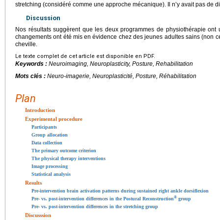
stretching (considéré comme une approche mécanique). Il n’y avait pas de dif
Discussion
Nos résultats suggèrent que les deux programmes de physiothérapie ont 
changements ont été mis en évidence chez des jeunes adultes sains (non c
cheville.
Le texte complet de cet article est disponible en PDF.
Keywords :
Neuroimaging, Neuroplasticity, Posture, Rehabilitation
Mots clés :
Neuro-imagerie, Neuroplasticité, Posture, Réhabilitation
Plan
Introduction
Experimental procedure
Participants
Group allocation
Data collection
The primary outcome criterion
The physical therapy interventions
Image processing
Statistical analysis
Results
Pre-intervention brain activation patterns during sustained right ankle dorsiflexion
®
Pre- vs. post-intervention differences in the Postural Reconstruction
group
Pre- vs. post-intervention differences in the stretching group
Discusssion