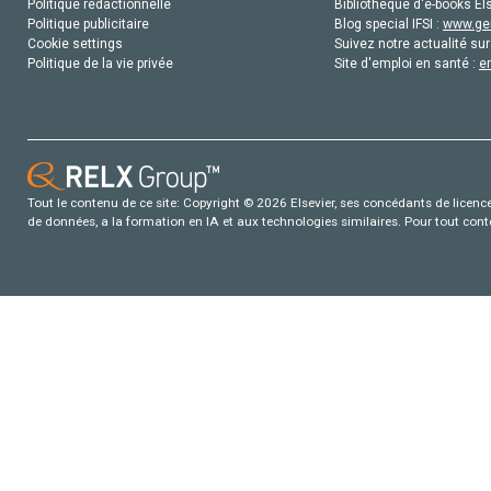
Politique rédactionnelle
Bibliothèque d'e-books Els
Politique publicitaire
Blog special IFSI :
www.gen
Cookie settings
Suivez notre actualité sur
Politique de la vie privée
Site d'emploi en santé :
e
Tout le contenu de ce site: Copyright © 2026 Elsevier, ses concédants de licence e
de données, a la formation en IA et aux technologies similaires. Pour tout con