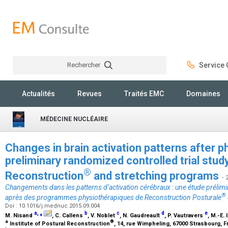
Rechercher
Service C
Rechercher
Actualités
Revues
Traités EMC
Domaines
MÉDECINE NUCLÉAIRE
Changes in brain activation patterns after 
preliminary randomized controlled trial stud
®
Reconstruction
and stretching programs
- 
Changements dans les patterns d’activation cérébraux : une étude prélim
®
après des programmes physiothérapiques de Reconstruction Posturale
Doi : 10.1016/j.mednuc.2015.09.004
a
,
⁎
b
c
d
e
M. Nisand
, C. Callens
, V. Noblet
, N. Gaudreault
, P. Vautravers
, M.-E.
a
®
Institute of Postural Reconstruction
, 14, rue Wimpheling, 67000 Strasbourg, 