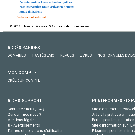
Pre-intervention brain activation patterns
Post-intervention brain activation patterns
Study limitations
Disclosure of interest
© 2015 Elsevier Masson SAS. Tous droits réservés.
ACCÈS RAPIDES
DOMAINES
TRAITÉS EMC
REVUES
LIVRES
NOS FORMULES D'AB
MON COMPTE
CRÉER UN COMPTE
AIDE & SUPPORT
PLATEFORMES ELSE
Contactez-nous / FAQ
Site e-commerce :
www.el
Qui sommes-nous ?
Aide à la pratique clinique
Mentions légales
Portail pour les institution
© - Avertissements
Site d'information sur l'E
Termes et conditions d'utilisation
E-learning pour les infirmi