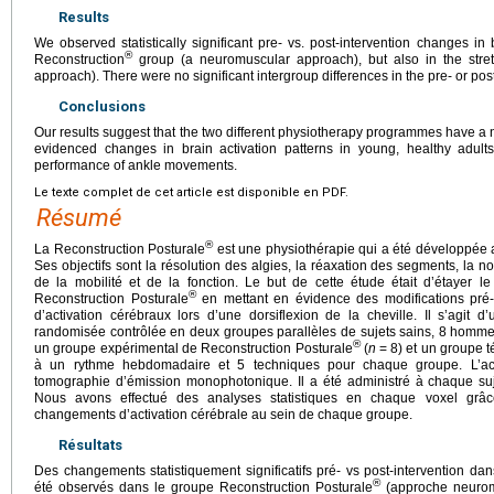
Results
We observed statistically significant pre- vs. post-intervention changes in 
®
Reconstruction
group (a neuromuscular approach), but also in the stre
approach). There were no significant intergroup differences in the pre- or post
Conclusions
Our results suggest that the two different physiotherapy programmes have 
evidenced changes in brain activation patterns in young, healthy adults
performance of ankle movements.
Le texte complet de cet article est disponible en PDF.
Résumé
®
La Reconstruction Posturale
est une physiothérapie qui a été développée 
Ses objectifs sont la résolution des algies, la réaxation des segments, la no
de la mobilité et de la fonction. Le but de cette étude était d’étayer 
®
Reconstruction Posturale
en mettant en évidence des modifications pré- 
d’activation cérébraux lors d’une dorsiflexion de la cheville. Il s’agit 
randomisée contrôlée en deux groupes parallèles de sujets sains, 8 homme
®
un groupe expérimental de Reconstruction Posturale
(
n
=
8) et un groupe t
à un rythme hebdomadaire et 5 techniques pour chaque groupe. L’act
tomographie d’émission monophotonique. Il a été administré à chaque su
Nous avons effectué des analyses statistiques en chaque voxel grâc
changements d’activation cérébrale au sein de chaque groupe.
Résultats
Des changements statistiquement significatifs pré- vs post-intervention dans
®
été observés dans le groupe Reconstruction Posturale
(approche neuromu