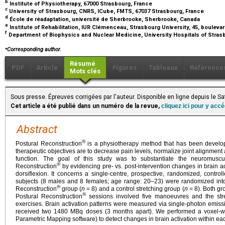
b
Institute of Physiotherapy, 67000 Strasbourg, France
c
University of Strasbourg, CNRS, ICube, FMTS, 67037 Strasbourg, France
d
École de réadaptation, université de Sherbrooke, Sherbrooke, Canada
e
Institute of Rehabilitation, IUR Clémenceau, Strasbourg University, 45, boule
f
Department of Biophysics and Nuclear Medicine, University Hospitals of Stras
⁎
Corresponding author.
Résumé
PDF
Article
Figures
Tableaux
Référence
Mots clés
Sous presse. Épreuves corrigées par l'auteur. Disponible en ligne depuis le 
Cet article a été publié dans un numéro de la revue,
cliquez ici pour y acc
Abstract
®
Postural Reconstruction
is a physiotherapy method that has been develop
therapeutic objectives are to decrease pain levels, normalize joint alignm
function. The goal of this study was to substantiate the neuromusc
®
Reconstruction
by evidencing pre- vs. post-intervention changes in brain ac
dorsiflexion. It concerns a single-centre, prospective, randomized, controll
subjects (8 males and 8 females; age range: 20–23) were randomized into 
®
Reconstruction
group (
n
=
8) and a control stretching group (
n
=
8). Both g
®
Postural Reconstruction
sessions involved five manoeuvres and the stret
exercises. Brain activation patterns were measured via single-photon emi
received two 1480 MBq doses (3 months apart). We performed a voxel-wise 
Parametric Mapping software) to detect changes in brain activation within ea