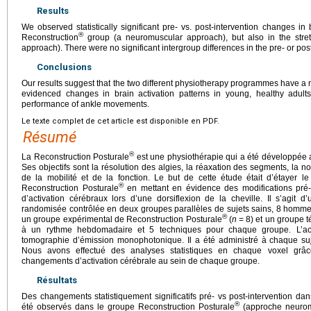
Results
We observed statistically significant pre- vs. post-intervention changes in 
®
Reconstruction
group (a neuromuscular approach), but also in the stre
approach). There were no significant intergroup differences in the pre- or post
Conclusions
Our results suggest that the two different physiotherapy programmes have 
evidenced changes in brain activation patterns in young, healthy adults
performance of ankle movements.
Le texte complet de cet article est disponible en PDF.
Résumé
®
La Reconstruction Posturale
est une physiothérapie qui a été développée 
Ses objectifs sont la résolution des algies, la réaxation des segments, la no
de la mobilité et de la fonction. Le but de cette étude était d’étayer 
®
Reconstruction Posturale
en mettant en évidence des modifications pré- 
d’activation cérébraux lors d’une dorsiflexion de la cheville. Il s’agit 
randomisée contrôlée en deux groupes parallèles de sujets sains, 8 homme
®
un groupe expérimental de Reconstruction Posturale
(
n
=
8) et un groupe t
à un rythme hebdomadaire et 5 techniques pour chaque groupe. L’act
tomographie d’émission monophotonique. Il a été administré à chaque su
Nous avons effectué des analyses statistiques en chaque voxel grâc
changements d’activation cérébrale au sein de chaque groupe.
Résultats
Des changements statistiquement significatifs pré- vs post-intervention dans
®
été observés dans le groupe Reconstruction Posturale
(approche neuromu