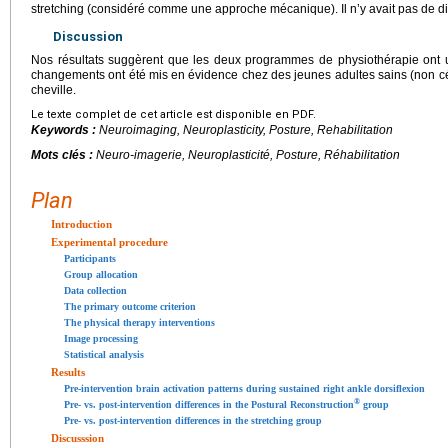
stretching (considéré comme une approche mécanique). Il n’y avait pas de dif
Discussion
Nos résultats suggèrent que les deux programmes de physiothérapie ont 
changements ont été mis en évidence chez des jeunes adultes sains (non c
cheville.
Le texte complet de cet article est disponible en PDF.
Keywords :
Neuroimaging, Neuroplasticity, Posture, Rehabilitation
Mots clés :
Neuro-imagerie, Neuroplasticité, Posture, Réhabilitation
Plan
Introduction
Experimental procedure
Participants
Group allocation
Data collection
The primary outcome criterion
The physical therapy interventions
Image processing
Statistical analysis
Results
Pre-intervention brain activation patterns during sustained right ankle dorsiflexion
®
Pre- vs. post-intervention differences in the Postural Reconstruction
group
Pre- vs. post-intervention differences in the stretching group
Discusssion