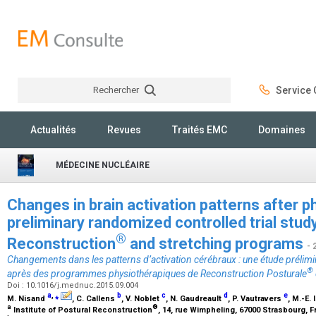
Rechercher
Service C
Rechercher
Actualités
Revues
Traités EMC
Domaines
MÉDECINE NUCLÉAIRE
Changes in brain activation patterns after 
preliminary randomized controlled trial stud
®
Reconstruction
and stretching programs
- 
Changements dans les patterns d’activation cérébraux : une étude prélim
®
après des programmes physiothérapiques de Reconstruction Posturale
Doi : 10.1016/j.mednuc.2015.09.004
a
,
⁎
b
c
d
e
M. Nisand
, C. Callens
, V. Noblet
, N. Gaudreault
, P. Vautravers
, M.-E.
a
®
Institute of Postural Reconstruction
, 14, rue Wimpheling, 67000 Strasbourg, 