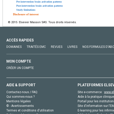
Pre-intervention brain activation patterns
Post-intervention brain activation patterns
Study limitations
Disclosure of interest
© 2015 Elsevier Masson SAS. Tous droits réservés.
ACCÈS RAPIDES
DOMAINES
TRAITÉS EMC
REVUES
LIVRES
NOS FORMULES D'AB
MON COMPTE
CRÉER UN COMPTE
AIDE & SUPPORT
PLATEFORMES ELSE
Contactez-nous / FAQ
Site e-commerce :
www.el
Qui sommes-nous ?
Aide à la pratique clinique
Mentions légales
Portail pour les institution
© - Avertissements
Site d'information sur l'E
Termes et conditions d'utilisation
E-learning pour les infirmi