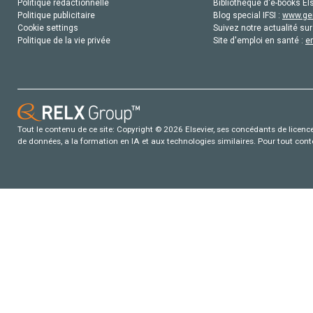
Politique rédactionnelle
Bibliothèque d'e-books Els
Politique publicitaire
Blog special IFSI :
www.gen
Cookie settings
Suivez notre actualité sur
Politique de la vie privée
Site d'emploi en santé :
e
Tout le contenu de ce site: Copyright © 2026 Elsevier, ses concédants de licence e
de données, a la formation en IA et aux technologies similaires. Pour tout con