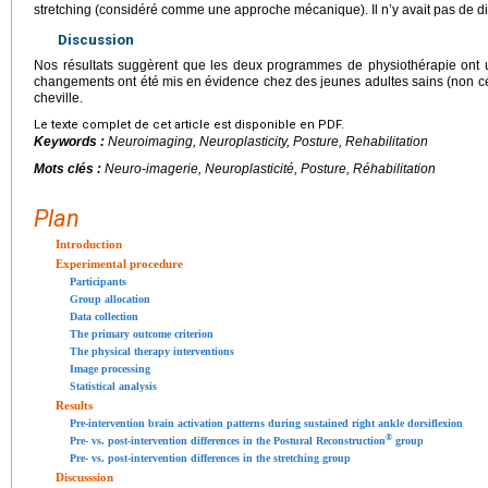
stretching (considéré comme une approche mécanique). Il n’y avait pas de dif
Discussion
Nos résultats suggèrent que les deux programmes de physiothérapie ont 
changements ont été mis en évidence chez des jeunes adultes sains (non c
cheville.
Le texte complet de cet article est disponible en PDF.
Keywords :
Neuroimaging, Neuroplasticity, Posture, Rehabilitation
Mots clés :
Neuro-imagerie, Neuroplasticité, Posture, Réhabilitation
Plan
Introduction
Experimental procedure
Participants
Group allocation
Data collection
The primary outcome criterion
The physical therapy interventions
Image processing
Statistical analysis
Results
Pre-intervention brain activation patterns during sustained right ankle dorsiflexion
®
Pre- vs. post-intervention differences in the Postural Reconstruction
group
Pre- vs. post-intervention differences in the stretching group
Discusssion