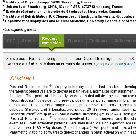
b
Institute of Physiotherapy, 67000 Strasbourg, France
c
University of Strasbourg, CNRS, ICube, FMTS, 67037 Strasbourg, France
d
École de réadaptation, université de Sherbrooke, Sherbrooke, Canada
e
Institute of Rehabilitation, IUR Clémenceau, Strasbourg University, 45, boule
f
Department of Biophysics and Nuclear Medicine, University Hospitals of Stras
⁎
Corresponding author.
Résumé
PDF
Article
Figures
Tableaux
Référence
Mots clés
Sous presse. Épreuves corrigées par l'auteur. Disponible en ligne depuis le 
Cet article a été publié dans un numéro de la revue,
cliquez ici pour y acc
Abstract
®
Postural Reconstruction
is a physiotherapy method that has been develop
therapeutic objectives are to decrease pain levels, normalize joint alignm
function. The goal of this study was to substantiate the neuromusc
®
Reconstruction
by evidencing pre- vs. post-intervention changes in brain ac
dorsiflexion. It concerns a single-centre, prospective, randomized, controll
subjects (8 males and 8 females; age range: 20–23) were randomized into 
®
Reconstruction
group (
n
=
8) and a control stretching group (
n
=
8). Both g
®
Postural Reconstruction
sessions involved five manoeuvres and the stret
exercises. Brain activation patterns were measured via single-photon emi
received two 1480 MBq doses (3 months apart). We performed a voxel-wise 
Parametric Mapping software) to detect changes in brain activation within ea