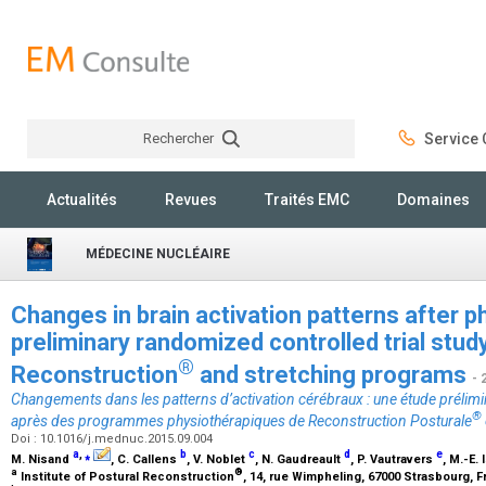
Rechercher
Service C
Rechercher
Actualités
Revues
Traités EMC
Domaines
MÉDECINE NUCLÉAIRE
Changes in brain activation patterns after 
preliminary randomized controlled trial stud
®
Reconstruction
and stretching programs
- 
Changements dans les patterns d’activation cérébraux : une étude prélim
®
après des programmes physiothérapiques de Reconstruction Posturale
Doi : 10.1016/j.mednuc.2015.09.004
a
,
⁎
b
c
d
e
M. Nisand
, C. Callens
, V. Noblet
, N. Gaudreault
, P. Vautravers
, M.-E.
a
®
Institute of Postural Reconstruction
, 14, rue Wimpheling, 67000 Strasbourg, 