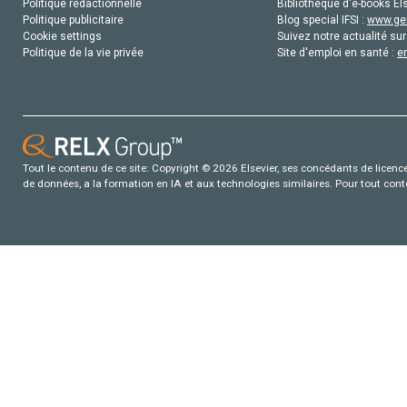
Politique rédactionnelle
Bibliothèque d'e-books Els
Politique publicitaire
Blog special IFSI :
www.gen
Cookie settings
Suivez notre actualité sur
Politique de la vie privée
Site d'emploi en santé :
e
Tout le contenu de ce site: Copyright © 2026 Elsevier, ses concédants de licence e
de données, a la formation en IA et aux technologies similaires. Pour tout con