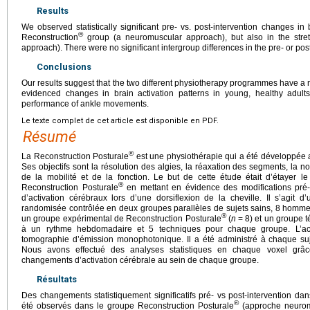
Results
We observed statistically significant pre- vs. post-intervention changes in 
®
Reconstruction
group (a neuromuscular approach), but also in the stre
approach). There were no significant intergroup differences in the pre- or post
Conclusions
Our results suggest that the two different physiotherapy programmes have 
evidenced changes in brain activation patterns in young, healthy adults
performance of ankle movements.
Le texte complet de cet article est disponible en PDF.
Résumé
®
La Reconstruction Posturale
est une physiothérapie qui a été développée 
Ses objectifs sont la résolution des algies, la réaxation des segments, la no
de la mobilité et de la fonction. Le but de cette étude était d’étayer 
®
Reconstruction Posturale
en mettant en évidence des modifications pré- 
d’activation cérébraux lors d’une dorsiflexion de la cheville. Il s’agit 
randomisée contrôlée en deux groupes parallèles de sujets sains, 8 homme
®
un groupe expérimental de Reconstruction Posturale
(
n
=
8) et un groupe t
à un rythme hebdomadaire et 5 techniques pour chaque groupe. L’act
tomographie d’émission monophotonique. Il a été administré à chaque su
Nous avons effectué des analyses statistiques en chaque voxel grâc
changements d’activation cérébrale au sein de chaque groupe.
Résultats
Des changements statistiquement significatifs pré- vs post-intervention dans
®
été observés dans le groupe Reconstruction Posturale
(approche neuromu