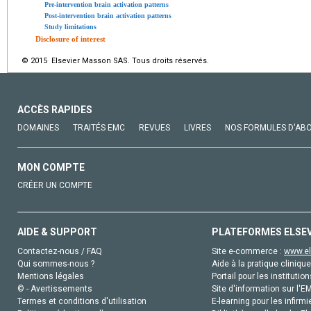
Pre-intervention brain activation patterns
Post-intervention brain activation patterns
Study limitations
Disclosure of interest
© 2015 Elsevier Masson SAS. Tous droits réservés.
ACCÈS RAPIDES
DOMAINES
TRAITÉS EMC
REVUES
LIVRES
NOS FORMULES D'AB
MON COMPTE
CRÉER UN COMPTE
AIDE & SUPPORT
PLATEFORMES ELSE
Contactez-nous / FAQ
Site e-commerce :
www.el
Qui sommes-nous ?
Aide à la pratique clinique
Mentions légales
Portail pour les institution
© - Avertissements
Site d'information sur l'E
Termes et conditions d'utilisation
E-learning pour les infirmi