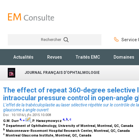
Rechercher
Service C
Rechercher
Actualités
Revues
Traités EMC
Domaines
JOURNAL FRANÇAIS D'OPHTALMOLOGIE
The effect of repeat 360-degree selective l
intraocular pressure control in open-angle
L’effet de la trabéculoplastie au laser sélective répétée sur le contrôle de l
glaucome à angle ouvert
Doi : 10.1016/j.jfo.2015.10.008
a
,
⁎
a
,
b
,
c
G.M. Durr
, P. Harasymowycz
a
Department of Ophthalmology, University of Montreal, Montreal, QC, Canada
b
Maisonneuve-Rosemont Hospital Research Center, Montreal, QC, Canada
c
Montreal Glaucoma Institute, Montreal, QC, Canada