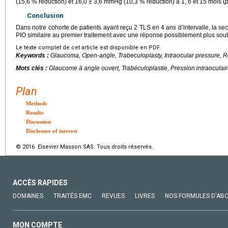
(15,6 % réduction) et 16,0
±
3,6
mmHg (10,3 % réduction) à 1, 6 et 15 mois (
Conclusion
Dans notre cohorte de patients ayant reçu 2 TLS en 4 ans d’intervalle, la 
PIO similaire au premier traitement avec une réponse possiblement plus sou
Le texte complet de cet article est disponible en PDF.
Keywords :
Glaucoma, Open-angle, Trabeculoplasty, Intraocular pressure, 
Mots clés :
Glaucome à angle ouvert, Trabéculoplastie, Pression intraoculai
Plan
Methods
Results
Discussion
Disclosure of interest
© 2016 Elsevier Masson SAS. Tous droits réservés.
ACCÈS RAPIDES
DOMAINES
TRAITÉS EMC
REVUES
LIVRES
NOS FORMULES D'AB
MON COMPTE