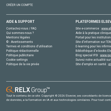
CRÉER UN COMPTE
AIDE & SUPPORT
PLATEFORMES ELSE
Contactez-nous / FAQ
Site e-commerce :
www.el
Qui sommes-nous ?
Aide à la pratique clinique
Mentions légales
Portail pour les institution
© - Avertissements
Site d'information sur l'E
Termes et conditions d'utilisation
E-learning pour les infirmi
Politique rédactionnelle
Bibliothèque d'e-books Els
Politique publicitaire
Blog special IFSI :
www.gen
Cookie settings
Suivez notre actualité sur
Politique de la vie privée
Site d'emploi en santé :
e
Tout le contenu de ce site: Copyright © 2026 Elsevier, ses concédants de licence e
de données, a la formation en IA et aux technologies similaires. Pour tout con