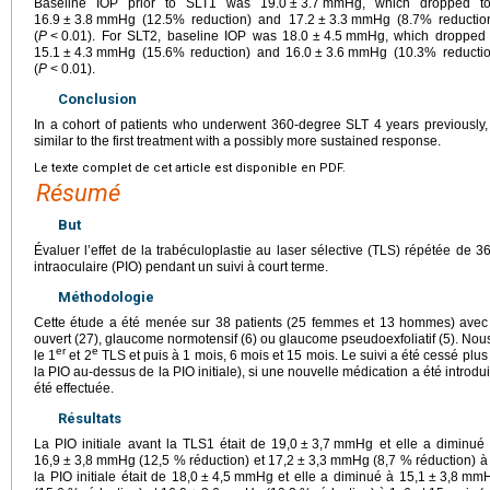
Baseline IOP prior to SLT1 was 19.0
±
3.7
mmHg, which dropped to
16.9
±
3.8
mmHg (12.5% reduction) and 17.2
±
3.3
mmHg (8.7% reduction
(
P
<
0.01). For SLT2, baseline IOP was 18.0
±
4.5
mmHg, which dropped 
15.1
±
4.3
mmHg (15.6% reduction) and 16.0
±
3.6
mmHg (10.3% reduction
(
P
<
0.01).
Conclusion
In a cohort of patients who underwent 360-degree SLT 4 years previously,
similar to the first treatment with a possibly more sustained response.
Le texte complet de cet article est disponible en PDF.
Résumé
But
Évaluer l’effet de la trabéculoplastie au laser sélective (TLS) répétée de 3
intraoculaire (PIO) pendant un suivi à court terme.
Méthodologie
Cette étude a été menée sur 38 patients (25 femmes et 13 hommes) ave
ouvert (27), glaucome normotensif (6) ou glaucome pseudoexfoliatif (5). Nou
er
e
le 1
et 2
TLS et puis à 1 mois, 6 mois et 15 mois. Le suivi a été cessé plu
la PIO au-dessus de la PIO initiale), si une nouvelle médication a été introdu
été effectuée.
Résultats
La PIO initiale avant la TLS1 était de 19,0
±
3,7
mmHg et elle a diminué 
16,9
±
3,8
mmHg (12,5 % réduction) et 17,2
±
3,3
mmHg (8,7 % réduction) à 1
la PIO initiale était de 18,0
±
4,5
mmHg et elle a diminué à 15,1
±
3,8
mmHg