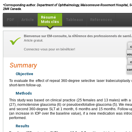
⁎
Corresponding author. Department of Ophthalmology, Maisonneuve-Rosemont Hospital, 54
2M4 Canada.
Résumé
PDF
Article
Tableaux
Références
Mots clés
Bienvenue sur EM-consulte, la référence des professionnels de santé.
Article gratuit.
c
Connectez-vous pour en bénéficier!
vo
Summary
co
Objective
To evaluate the effect of repeat 360-degree selective laser trabeculoplasty 
short-term follow-up.
Methods
This study was based on clinical practice (25 females and 13 males) with a
(27), normotensive glaucoma (6) or pseudoexfoliative glaucoma (5). We measu
and second 360-degree SLT at 1 month, 6 months and 15 months. Follow-up 
(an increase in IOP over the baseline value), if a new medication was intr
performed.
Results