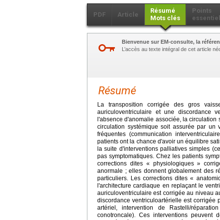
Résumé
Points
PDF
Article
Mots clés
essentie
Bienvenue sur EM-consulte, la référen
L’accès au texte intégral de cet article 
Résumé
La transposition corrigée des gros vais
auriculoventriculaire et une discordance v
l'absence d'anomalie associée, la circulation
circulation systémique soit assurée par un 
fréquentes (communication interventriculai
patients ont la chance d'avoir un équilibre sa
la suite d'interventions palliatives simples
pas symptomatiques. Chez les patients sympto
corrections dites « physiologiques » corri
anormale ; elles donnent globalement des rés
particuliers. Les corrections dites « anatom
l'architecture cardiaque en replaçant le ven
auriculoventriculaire est corrigée au niveau 
discordance ventriculoartérielle est corrigé
artériel, intervention de Rastelli/réparati
conotroncale). Ces interventions peuvent d