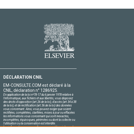
DÉCLARATION CNIL
EM-CONSULTE.COM est déclaré à la
CNIL, déclaration n° 1286925.
En application de la loi nº78-17 du 6 janvier 1978 relative à
l'informatique, aux fichiers et aux libertés, vous disposez
des droits d'opposition (art.26 de la loi), d'accès (art.34 à 38
de la loi), et de rectification (art.36 de la loi) des données
vous concernant. Ainsi, vous pouvez exiger que soient
rectifiées, complétées, clarifiées, mises à jour ou effacées
les informations vous concernant qui sont inexactes,
incomplètes, équivoques, périmées ou dont la collecte ou
l'utilisation ou la conservation est interdite.
Les informations personnelles concernant les visiteurs de
notre site, y compris leur identité, sont confidentielles.