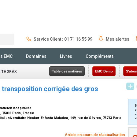
Service Client : 01 71 16 55 99
Mes alertes
Rechercher
és EMC
Domaines
Livres
Compléments
- THORAX
Table des matières
EMC Démo
S'abon
a transposition corrigée des gros
B
aticien hospitalier
p
, 75015 Paris, France
L
u
tal universitaire Necker-Enfants Malades, 149, rue de Sèvres, 75743 Paris
Article en cours de réactualisation