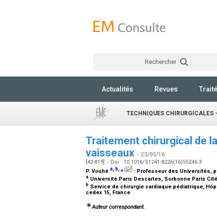
Rechercher
Actualités
Revues
Trait
TECHNIQUES CHIRURGICALES 
Traitement chirurgical de l
vaisseaux
- 23/05/16
[42-819] - Doi : 10.1016/S1241-8226(16)55246-3
a
,
b
,
⁎
P. Vouhé
:
Professeur des Universités, pr
a
Université Paris Descartes, Sorbonne Paris Cité
b
Service de chirurgie cardiaque pédiatrique, Hôpi
cedex 15, France
Auteur correspondant.