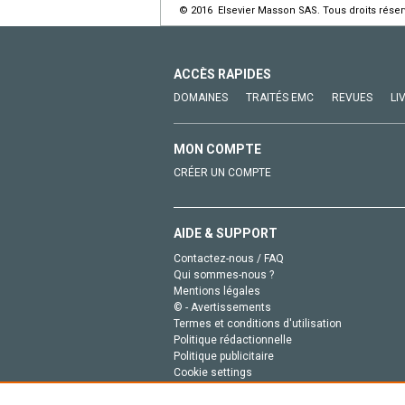
© 2016 Elsevier Masson SAS. Tous droits réser
ACCÈS RAPIDES
DOMAINES
TRAITÉS EMC
REVUES
LI
MON COMPTE
CRÉER UN COMPTE
AIDE & SUPPORT
Contactez-nous / FAQ
Qui sommes-nous ?
Mentions légales
© - Avertissements
Termes et conditions d'utilisation
Politique rédactionnelle
Politique publicitaire
Cookie settings
Politique de la vie privée