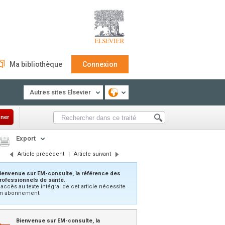
Ma bibliothèque
Connexion
Autres sites Elsevier
ner
Export
Article précédent
|
Article suivant
ienvenue sur EM-consulte, la référence des
rofessionnels de santé.
’accès au texte intégral de cet article nécessite
n abonnement.
Bienvenue sur EM-consulte, la