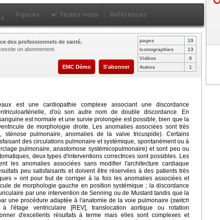
Figures
Testez-vous
Références
ls
pages
19
ce des professionnels de santé.
nécessite un abonnement.
Iconographies
13
Vidéos
0
EMC Démo
S'abonner
Autres
1
seaux est une cardiopathie complexe associant une discordance
entriculoartérielle, d'où son autre nom de double discordance. En
 sanguine est normale et une survie prolongée est possible, bien que la
ventricule de morphologie droite. Les anomalies associées sont très
re, sténose pulmonaire, anomalies de la valve tricuspide). Certains
tisfaisant des circulations pulmonaire et systémique, spontanément ou à
 (cerclage pulmonaire, anastomose systémicopulmonaire) et sont peu ou
matiques, deux types d'interventions correctrices sont possibles. Les
gent les anomalies associées sans modifier l'architecture cardiaque
ultats peu satisfaisants et doivent être réservées à des patients très
iques » ont pour but de corriger à la fois les anomalies associées et
tricule de morphologie gauche en position systémique ; la discordance
auriculaire par une intervention de Senning ou de Mustard tandis que la
e par une procédure adaptée à l'anatomie de la voie pulmonaire (
switch
on à l'étage ventriculaire [REV], translocation aortique ou rotation
onner d'excellents résultats à terme mais elles sont complexes et