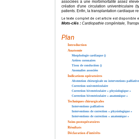
associées à une morbimortalité assez élevée
création d'une circulation univentriculaire 
patients. Enfin, la transplantation cardiaque re
Le texte complet de cet article est disponible 
Mots-clés :
Cardiopathie congénitale, Transpo
Plan
Introduction
Anatomie
Morphologie cardiaque ()
Artères coronaires
Tissu de conduction ()
Anomalies associées
Indications opératoires
Abstention chirurgicale ou interventions palliative
Correction univentriculaire
Correction biventriculaire « physiologique »
Correction biventriculaire « anatomique »
Techniques chirurgicales
Interventions palliatives
Interventions de correction « physiologique »
Interventions de correction « anatomique »
Soins postopératoires
Résultats
Déclaration d'intérêts