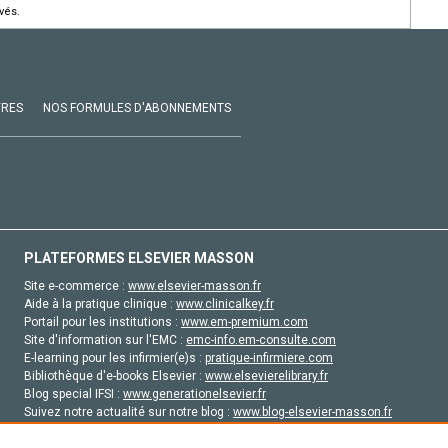
vés.
VRES
NOS FORMULES D'ABONNEMENTS
PLATEFORMES ELSEVIER MASSON
Site e-commerce :
www.elsevier-masson.fr
Aide à la pratique clinique :
www.clinicalkey.fr
Portail pour les institutions :
www.em-premium.com
Site d'information sur l'EMC :
emc-info.em-consulte.com
E-learning pour les infirmier(e)s :
pratique-infirmiere.com
Bibliothèque d'e-books Elsevier :
www.elsevierelibrary.fr
Blog special IFSI :
www.generationelsevier.fr
Suivez notre actualité sur notre blog :
www.blog-elsevier-masson.fr
Site d'emploi en santé :
emploisante.com