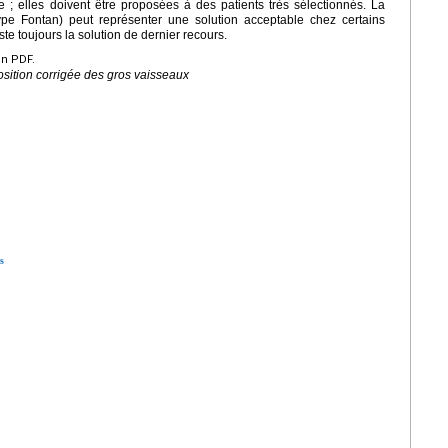
 ; elles doivent être proposées à des patients très sélectionnés. La
(type Fontan) peut représenter une solution acceptable chez certains
ste toujours la solution de dernier recours.
en PDF.
sition corrigée des gros vaisseaux
s