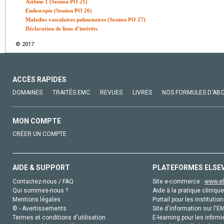
Asthme 1 (Session PO 21)
Endoscopie (Session PO 26)
Maladies vasculaires pulmonaires (Session PO 27)
Déclaration de liens d’intérêts
© 2017
ACCÈS RAPIDES
DOMAINES
TRAITÉS EMC
REVUES
LIVRES
NOS FORMULES D'AB
MON COMPTE
CRÉER UN COMPTE
AIDE & SUPPORT
PLATEFORMES ELSE
Contactez-nous / FAQ
Site e-commerce :
www.el
Qui sommes-nous ?
Aide à la pratique clinique
Mentions légales
Portail pour les institution
© - Avertissements
Site d'information sur l'E
Termes et conditions d'utilisation
E-learning pour les infirmi