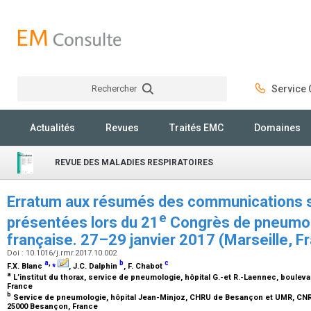
Rechercher
Service C
Rechercher
Actualités
Revues
Traités EMC
Domaines
REVUE DES MALADIES RESPIRATOIRES
Erratum aux résumés des communications s
e
présentées lors du 21
Congrès de pneumol
française. 27–29 janvier 2017 (Marseille, F
Doi : 10.1016/j.rmr.2017.10.002
a
,
⁎
b
c
F.X. Blanc
, J.C. Dalphin
, F. Chabot
a
L’institut du thorax, service de pneumologie, hôpital G.-et R.-Laennec, boul
France
b
Service de pneumologie, hôpital Jean-Minjoz, CHRU de Besançon et UMR, CNR
25000 Besançon, France