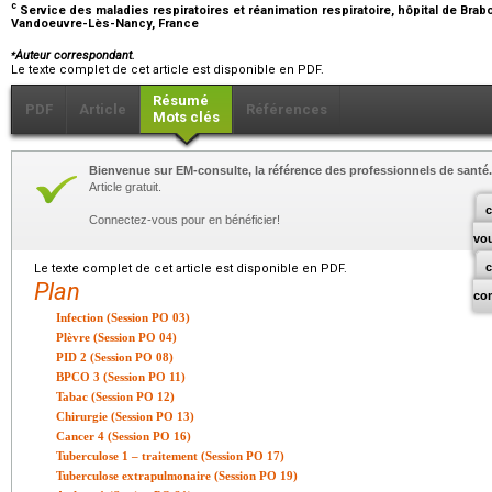
c
Service des maladies respiratoires et réanimation respiratoire, hôpital de Bra
Vandoeuvre-Lès-Nancy, France
⁎
Auteur correspondant.
Le texte complet de cet article est disponible en PDF.
Résumé
PDF
Article
Références
Mots clés
Bienvenue sur EM-consulte, la référence des professionnels de santé.
Article gratuit.
c
Connectez-vous pour en bénéficier!
vo
Le texte complet de cet article est disponible en PDF.
Plan
co
Infection (Session PO 03)
Plèvre (Session PO 04)
PID 2 (Session PO 08)
BPCO 3 (Session PO 11)
Tabac (Session PO 12)
Chirurgie (Session PO 13)
Cancer 4 (Session PO 16)
Tuberculose 1 – traitement (Session PO 17)
Tuberculose extrapulmonaire (Session PO 19)