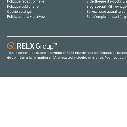
Politique rédactionnelle
Bibliothèque d'e-books Els
Politique publicitaire
Blog special IFSI :
www.gen
Cookie settings
Suivez notre actualité sur
Politique de la vie privée
Site d'emploi en santé :
e
Tout le contenu de ce site: Copyright © 2026 Elsevier, ses concédants de licence e
de données, a la formation en IA et aux technologies similaires. Pour tout con