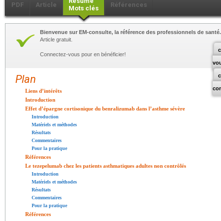
Résumé
PDF
Article
Références
Mots clés
Bienvenue sur EM-consulte, la référence des professionnels de santé.
Article gratuit.
c
Connectez-vous pour en bénéficier!
vo
Plan
co
Liens d’intérêts
Introduction
Effet d’épargne cortisonique du benralizumab dans l’asthme sévère
Introduction
Matériels et méthodes
Résultats
Commentaires
Pour la pratique
Références
Le tezepelumab chez les patients asthmatiques adultes non contrôlés
Introduction
Matériels et méthodes
Résultats
Commentaires
Pour la pratique
Références