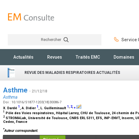
Rechercher
Service C
Rechercher
Actualités
Revues
Traités EMC
Domaines
REVUE DES MALADIES RESPIRATOIRES ACTUALITÉS
Asthme
- 21/12/18
Asthma
Doi : 10.1016/S1877-1203(18)30086-7
1
1
1
,
2
,
⁎
X. Dardé
, A. Didier
, L. Guilleminault
1
Pôle des Voies respiratoires, Hôpital Larrey, CHU de Toulouse, 24 chemin de P
2
STROMALab, Université de Toulouse, CNRS ERL 5311, EFS, INP-ENVT, Inserm, UP
Cedex, France
*
Auteur correspondant.