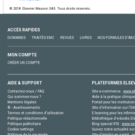
© 2018 Elsevier Masson SAS. Tous droits réservés.
ACCÈS RAPIDES
DOMAINES
TRAITÉS EMC
REVUES
LIVRES
NOS FORMULES D'AB
MON COMPTE
CRÉER UN COMPTE
AIDE & SUPPORT
PLATEFORMES ELSE
Contactez-nous / FAQ
Site e-commerce :
www.el
Qui sommes-nous ?
Aide à la pratique clinique
Mentions légales
Portail pour les institution
© - Avertissements
Site d'information sur l'E
Termes et conditions d'utilisation
E-learning pour les infirmi
Politique rédactionnelle
Bibliothèque d'e-books Els
Politique publicitaire
Blog special IFSI :
www.gen
Cookie settings
Suivez notre actualité sur
Politique de la vie privée
Site d'emploi en santé :
e