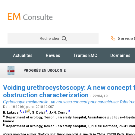
Rechercher
Service C
Rechercher
Actualités
Revues
Traités EMC
Domaines
PROGRÈS EN UROLOGIE
Voiding urethrocystoscopy: A new concept f
obstruction characterization
- 22/04/19
Cystoscopie mictionnelle : un nouveau concept pour caractériser l’obstruc
Doi : 10.1016/j.purol.2018.10.007
a
,
⁎
a
b
B. Lukacs
, S. Doizi
, J.-N. Cornu
a
Department of urology, Tenon university hospital, Assistance publique–Hopitaux
France
b
Department of urology, Rouen university hospital, 1, rue de Germont, 76031 R
⁎
Corresponding author. Urology unit, Tenon hospital, 4, rue de la Chine, 75020 Paris, France