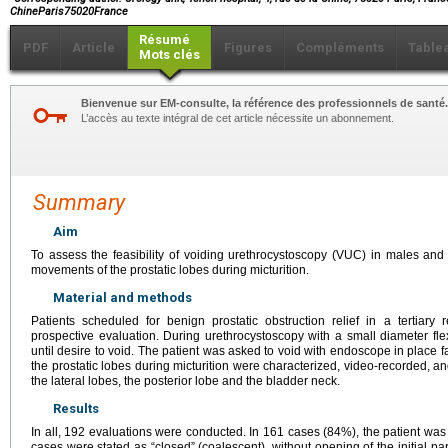
ChineParis75020France
Résumé
PDF
Article
Figures
Compléments
Table
Mots clés
Bienvenue sur EM-consulte, la référence des professionnels de santé.
L’accès au texte intégral de cet article nécessite un abonnement.
Summary
Aim
To assess the feasibility of voiding urethrocystoscopy (VUC) in males and 
movements of the prostatic lobes during micturition.
Material and methods
Patients scheduled for benign prostatic obstruction relief in a tertiary
prospective evaluation. During urethrocystoscopy with a small diameter fle
until desire to void. The patient was asked to void with endoscope in plac
the prostatic lobes during micturition were characterized, video-recorded, 
the lateral lobes, the posterior lobe and the bladder neck.
Results
In all, 192 evaluations were conducted. In 161 cases (84%), the patient was
cases were stated as “closed” (coalescent), without opening of the initial par