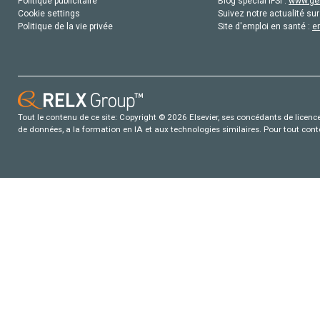
Politique publicitaire
Blog special IFSI :
www.gen
Cookie settings
Suivez notre actualité sur
Politique de la vie privée
Site d'emploi en santé :
e
Tout le contenu de ce site: Copyright © 2026 Elsevier, ses concédants de licence e
de données, a la formation en IA et aux technologies similaires. Pour tout con