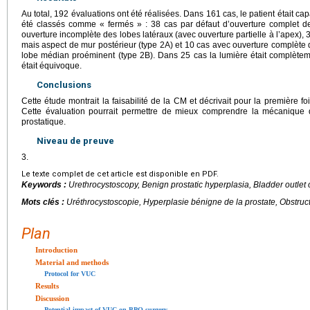
Au total, 192 évaluations ont été réalisées. Dans 161 cas, le patient était ca
été classés comme « fermés » : 38 cas par défaut d’ouverture complet de
ouverture incomplète des lobes latéraux (avec ouverture partielle à l’apex),
mais aspect de mur postérieur (type 2A) et 10 cas avec ouverture complète d
lobe médian proéminent (type 2B). Dans 25 cas la lumière était complèteme
était équivoque.
Conclusions
Cette étude montrait la faisabilité de la CM et décrivait pour la première f
Cette évaluation pourrait permettre de mieux comprendre la mécanique de
prostatique.
Niveau de preuve
3.
Le texte complet de cet article est disponible en PDF.
Keywords :
Urethrocystoscopy, Benign prostatic hyperplasia, Bladder outlet 
Mots clés :
Uréthrocystoscopie, Hyperplasie bénigne de la prostate, Obstruct
Plan
Introduction
Material and methods
Protocol for VUC
Results
Discussion
Potential impact of VUC on BPO surgery