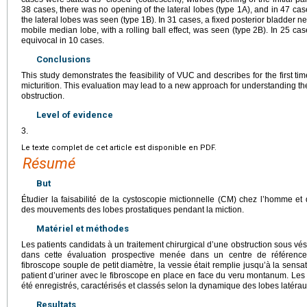
38 cases, there was no opening of the lateral lobes (type 1A), and in 47 cases
the lateral lobes was seen (type 1B). In 31 cases, a fixed posterior bladder 
mobile median lobe, with a rolling ball effect, was seen (type 2B). In 25 
equivocal in 10 cases.
Conclusions
This study demonstrates the feasibility of VUC and describes for the first ti
micturition. This evaluation may lead to a new approach for understanding th
obstruction.
Level of evidence
3.
Le texte complet de cet article est disponible en PDF.
Résumé
But
Étudier la faisabilité de la cystoscopie mictionnelle (CM) chez l’homme et
des mouvements des lobes prostatiques pendant la miction.
Matériel et méthodes
Les patients candidats à un traitement chirurgical d’une obstruction sous vési
dans cette évaluation prospective menée dans un centre de référence.
fibroscope souple de petit diamètre, la vessie était remplie jusqu’à la sensa
patient d’uriner avec le fibroscope en place en face du veru montanum. Le
été enregistrés, caractérisés et classés selon la dynamique des lobes latérau
Resultats