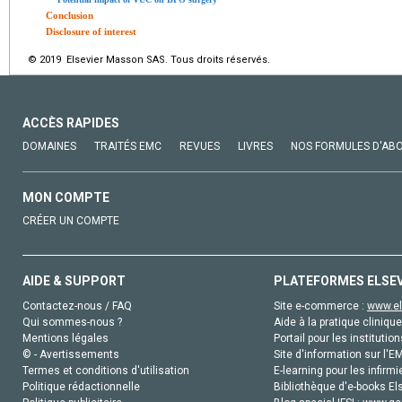
Conclusion
Disclosure of interest
© 2019 Elsevier Masson SAS. Tous droits réservés.
ACCÈS RAPIDES
DOMAINES
TRAITÉS EMC
REVUES
LIVRES
NOS FORMULES D'AB
MON COMPTE
CRÉER UN COMPTE
AIDE & SUPPORT
PLATEFORMES ELSE
Contactez-nous / FAQ
Site e-commerce :
www.el
Qui sommes-nous ?
Aide à la pratique clinique
Mentions légales
Portail pour les institution
© - Avertissements
Site d'information sur l'E
Termes et conditions d'utilisation
E-learning pour les infirmi
Politique rédactionnelle
Bibliothèque d'e-books Els