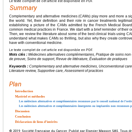
Le texte complet de cet article est disponible en PDF.
Summary
Complementary and alternative medicines (CAMs) play more and more a signi
the world. Yet, their definition and their role in cancer treatments legitima
establishing a picture of the CAMs admitted by the French Medical Boar
common medical practices in France. We start with a brief reminder of their or
Then, we review the literature about some of the best clinical trials using CAM
understand what makes CAMs so thrilling, but also why they create contro
have with conventional medicine.
Le texte complet de cet article est disponible en PDF.
Mots clés :
Médecines alternatives complémentaires, Pratique de soins non
de preuve, Soins de support, Revue de littérature, Évaluation de pratiques
Keywords :
Complementary and alternative medicines, Unconventional care p
Literature review, Supportive care, Assessment of practices
Plan
Introduction
Matériel et méthodes
Les médecines alternatives et complémentaires reconnues par le conseil national de l’ord
Les médecines alternatives et complémentaires émergentes ou implantées non reconnues pa
Discussion
Conclusion
Déclaration de liens d’intérêts
© 2019 Société Française du Cancer. Publié par Elsevier Masson SAS. Tous dro