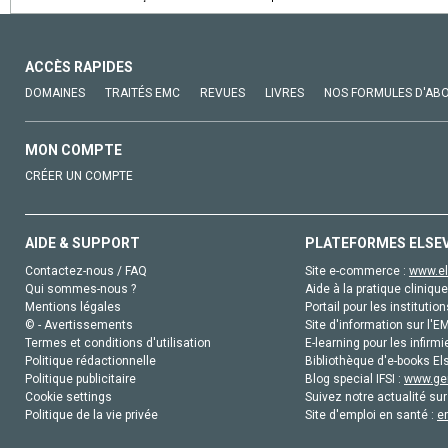
ACCÈS RAPIDES
DOMAINES
TRAITÉS EMC
REVUES
LIVRES
NOS FORMULES D'AB
MON COMPTE
CRÉER UN COMPTE
AIDE & SUPPORT
PLATEFORMES ELSE
Contactez-nous / FAQ
Site e-commerce :
www.el
Qui sommes-nous ?
Aide à la pratique clinique
Mentions légales
Portail pour les institution
© - Avertissements
Site d'information sur l'E
Termes et conditions d'utilisation
E-learning pour les infirmi
Politique rédactionnelle
Bibliothèque d'e-books Els
Politique publicitaire
Blog special IFSI :
www.gen
Cookie settings
Suivez notre actualité sur
Politique de la vie privée
Site d'emploi en santé :
e