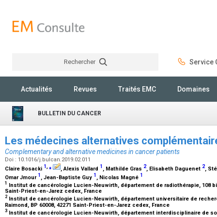
Rechercher
Service C
Rechercher
Actualités
Revues
Traités EMC
Domaines
BULLETIN DU CANCER
Les médecines alternatives complémentair
Complementary and alternative medicines in cancer patients
Doi : 10.1016/j.bulcan.2019.02.011
1
,
⁎
1
2
2
Claire Bosacki
, Alexis Vallard
, Mathilde Gras
, Elisabeth Daguenet
, St
1
1
1
Omar Jmour
, Jean-Baptiste Guy
, Nicolas Magné
1
Institut de cancérologie Lucien-Neuwirth, département de radiothérapie, 108 b
Saint-Priest-en-Jarez cedex, France
2
Institut de cancérologie Lucien-Neuwirth, département universitaire de recherc
Raimond, BP 60008, 42271 Saint-Priest-en-Jarez cedex, France
3
Institut de cancérologie Lucien-Neuwirth, département interdisciplinaire de so