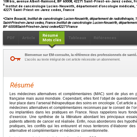
108 bis, avenue Albert-Raimond, BP 60008, 42271 Saint-Priest-en-Jarez cedex, 
4
Institut de cancérologie Lucien-Neuwirth, département d’oncologie médicale, 
42271 Saint-Priest-en-Jarez cedex, France
⁎
Claire Bosacki, Institut de cancérologie Lucien-Neuwirth, département de radiothérapie,
Saint-Priest-en-Jarez cedex, France.Institut de cancérologie Lucien-Neuwirth, départemen
BP 60008Saint-Priest-en-Jarez cedex42271France
Résumé
PDF
Article
Tableaux
Références
Mots clés
Bienvenue sur EM-consulte, la référence des professionnels de santé.
L’accès au texte intégral de cet article nécessite un abonnement.
Résumé
Les médecines alternatives et complémentaires (MAC) sont de plus en 
française mais aussi mondiale. Cependant, elles font l’objet de questionneme
leur place dans l’arsenal thérapeutique des soins en oncologie. Cet article a p
médecines alternatives et complémentaires reconnues par le conseil de l’o
ou implantées dans les pratiques en France. Nous rappelons leurs fondem
d’exercice. Une synthèse de la littérature abordant les principaux essai
patients atteints de cancer est réalisée. Enfin, nous aborderons des hypo
pratiques, les conflits qui les entourent et nous tenterons d’élaborer d
alternative et complémentaire et médecine conventionnelle.