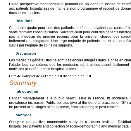
Étude prospective monocentrique pendant un an dans un institut de cancér
aux patients hospitalisés de manière non programmée et recueil de donn
dans leurs dossiers.
Résultats
Cinquante-quatre pour cent des patients de l’étude n’avaient pas consulté l
santé motivant l’hospitalisation. Soixante-neuf pour cent des patients interro
pas le médecin de premier recours pour la prise en charge des complic
traitements oncologiques. Une large majorité de patients ont un cancer mét
suivis par l’équipe de soins de supports.
Discussion
Les médecins généralistes ne sont pas encore intégrés dans la prise en char
l’étude. Les symptômes que les médecins généralistes disent facilement 
motifs les plus fréquents d’hospitalisations.
Le texte complet de cet article est disponible en PDF.
Summary
Introduction
Cancer management is a public health issue in France. Its incidence is
prevalence increases. Public policies give at the general practitioner (GP) a 
be present at all stages of the disease, from screening to post-cancer.
Methods
One-year prospective monocentric study in a cancer institute. Distrib
hospitalized patients and collection of socio-demographic and medical data in 