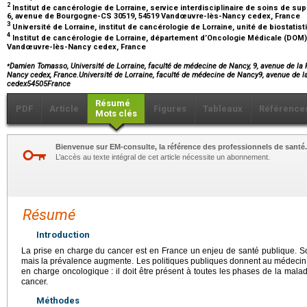
2
Institut de cancérologie de Lorraine, service interdisciplinaire de soins de su
6, avenue de Bourgogne-CS 30519, 54519 Vandœuvre-lès-Nancy cedex, France
3
Université de Lorraine, institut de cancérologie de Lorraine, unité de biostat
4
Institut de cancérologie de Lorraine, département d’Oncologie Médicale (DOM
Vandœuvre-lès-Nancy cedex, France
⁎
Damien Tomasso, Université de Lorraine, faculté de médecine de Nancy, 9, avenue de la
Nancy cedex, France.Université de Lorraine, faculté de médecine de Nancy9, avenue de 
cedex54505France
Résumé
PDF
Article
Figures
Tableaux
Référence
Mots clés
Bienvenue sur EM-consulte, la référence des professionnels de santé.
L’accès au texte intégral de cet article nécessite un abonnement.
Résumé
Introduction
La prise en charge du cancer est en France un enjeu de santé publique. Son
mais la prévalence augmente. Les politiques publiques donnent au médecin g
en charge oncologique : il doit être présent à toutes les phases de la malad
cancer.
Méthodes