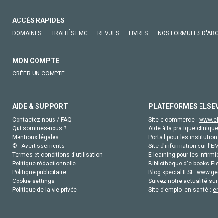
ACCÈS RAPIDES
DOMAINES
TRAITÉS EMC
REVUES
LIVRES
NOS FORMULES D'AB
MON COMPTE
CRÉER UN COMPTE
AIDE & SUPPORT
PLATEFORMES ELSE
Contactez-nous / FAQ
Site e-commerce :
www.el
Qui sommes-nous ?
Aide à la pratique clinique
Mentions légales
Portail pour les institution
© - Avertissements
Site d'information sur l'E
Termes et conditions d'utilisation
E-learning pour les infirmi
Politique rédactionnelle
Bibliothèque d'e-books Els
Politique publicitaire
Blog special IFSI :
www.gen
Cookie settings
Suivez notre actualité sur
Politique de la vie privée
Site d'emploi en santé :
e