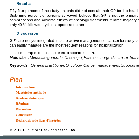
Results
Fifty-four percent of the study patients did not consult their GP for the heal
Sixty-nine percent of patients surveyed believe that GP is not the prima
complications and adverse effects of oncology treatments. A large majority 
only 40 % followed by the support care team.
Discussion
GP's are not yet integrated into the active management of cancer for study p
can easily manage are the most frequent reasons for hospitalization.
Le texte complet de cet article est disponible en PDF.
Mots clés :
Médecine générale, Oncologie, Prise en charge du cancer, Soins
Keywords :
General practitioner, Oncology, Cancer management, Supportive
Plan
Introduction
Matériel et méthode
Analyse statistique
Résultats
Discussion
Conclusion
Déclaration de liens d’intérêts
© 2019 Publié par Elsevier Masson SAS.