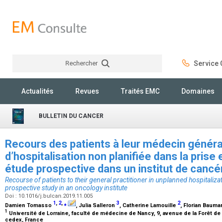
Rechercher
Service C
Rechercher
Actualités
Revues
Traités EMC
Domaines
BULLETIN DU CANCER
Recours des patients à leur médecin général
d’hospitalisation non planifiée dans la prise
étude prospective dans un institut de canc
Recourse of patients to their general practitioner in unplanned hospitali
prospective study in an oncology institute
Doi : 10.1016/j.bulcan.2019.11.005
1
,
2
,
⁎
3
2
Damien Tomasso
, Julia Salleron
, Catherine Lamouille
, Florian Bauma
1
Université de Lorraine, faculté de médecine de Nancy, 9, avenue de la Forêt 
cedex, France