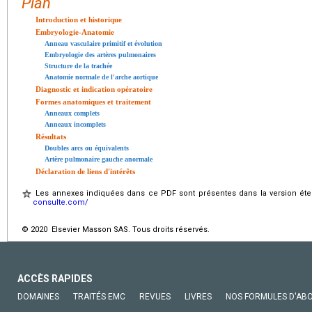
Plan
Introduction et historique
Embryologie-Anatomie
Anneau vasculaire primitif et évolution
Embryologie des artères pulmonaires
Structure de la trachée
Anatomie normale de l'arche aortique
Diagnostic et indication opératoire
Formes anatomiques et traitement
Anneaux complets
Anneaux incomplets
Résultats
Doubles arcs ou équivalents
Artère pulmonaire gauche anormale
Déclaration de liens d'intérêts
Les annexes indiquées dans ce PDF sont présentes dans la version éten
consulte.com/
© 2020 Elsevier Masson SAS. Tous droits réservés.
ACCÈS RAPIDES
DOMAINES
TRAITÉS EMC
REVUES
LIVRES
NOS FORMULES D'AB