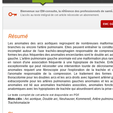
Bienvenue sur EM-consulte, la référence des professionnels de santé.
L’accès au texte intégral de cet article nécessite un abonnement.
EMC D
Résumé
Les anomalies des arcs aortiques regroupent de nombreuses malformati
branches ou encore l'artère pulmonaire. Elles peuvent entraîner la constit
incomplet autour de l'axe trachéo-œsophagien responsable de compress
formes les plus fréquentes des anomalies encerclantes sont le double arc aorti
gauche. L'artère pulmonaire gauche anormale est une malformation plus rare
en raison d'une association fréquente à une hypoplasie de trachée. Enfi
exceptionnelle qui peut nécessiter une intervention lourde de décroiseme
anomalies requiert une fibroscopie pour l'exploration de la trachée et 
l'anomalie responsable de la compression. Le traitement des formes 
thoracotomie pour les doubles arcs et les arcs droits avec ligament artériel 
extracorporelle pour les artères pulmonaires gauches anormales et les ao
anomalies est lié aux anomalies trachéales associées, anomalies foncti
anatomiques avec les hypoplasies de trachée qui alourdissent alors la prise
Le texte complet de cet article est disponible en PDF.
Mots-clés :
Arc aortique, Double arc, Neuhauser, Kommerell, Artère pulmona
Trachéomalacie