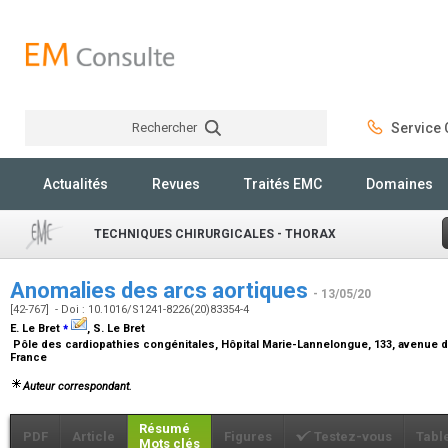
Rechercher
Service C
Rechercher
Actualités
Revues
Traités EMC
Domaines
TECHNIQUES CHIRURGICALES - THORAX
Anomalies des arcs aortiques
- 13/05/20
[42-767] - Doi : 10.1016/S1241-8226(20)83354-4
⁎
E. Le Bret
, S. Le Bret
Pôle des cardiopathies congénitales, Hôpital Marie-Lannelongue, 133, avenue d
France
Auteur correspondant.
Résumé
PDF
Article
Figures
Testez-vous
Tabl
Mots clés