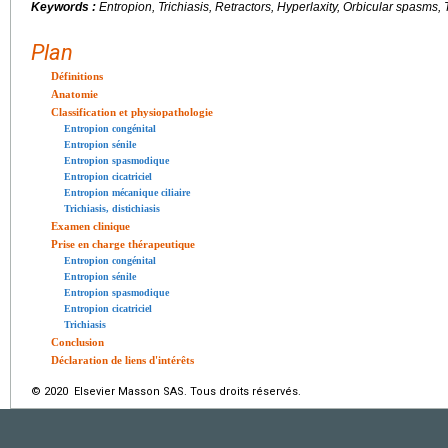
Keywords :
Entropion, Trichiasis, Retractors, Hyperlaxity, Orbicular spasms
Plan
Définitions
Anatomie
Classification et physiopathologie
Entropion congénital
Entropion sénile
Entropion spasmodique
Entropion cicatriciel
Entropion mécanique ciliaire
Trichiasis, distichiasis
Examen clinique
Prise en charge thérapeutique
Entropion congénital
Entropion sénile
Entropion spasmodique
Entropion cicatriciel
Trichiasis
Conclusion
Déclaration de liens d'intérêts
© 2020 Elsevier Masson SAS. Tous droits réservés.