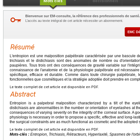
Mots clés
décisionnels
Bienvenue sur EM-consulte, la référence des professionnels de santé.
L’accès au texte intégral de cet article nécessite un abonnement.
EMC D
Résumé
L'entropion est une malposition palpébrale caractérisée par une bascule de
trichiasis et le distichiasis sont des anomalies de nombre ou d'orientati
paupières. Tous trois ont des conséquences de gravité variable sur l'intég
connaissance de l'anatomie et de la physiologie palpébrale est nécessaire 
spécifique, efficace et durable. Comme dans toute chirurgie palpébrale, le
fonctionnelles que cosmétiques et la stratégie adoptée doit prendre en comp
Le texte complet de cet article est disponible en PDF.
Abstract
Entropion is a palpebral malposition characterized by a tilt of the eyel
distichiasis are abnormalities in the number or orientation of eyelashes at th
consequences of varying severity on the integrity of the corneal surface. A
physiology is necessary in order to propose a specific, effective and long-lasti
the surgical constraints are as much functional as cosmetic and the adopted s
Le texte complet de cet article est disponible en PDF.
Mots-clés :
Entropion, Trichiasis, Rétracteurs, Hyperlaxité, Spasmes de l'orb