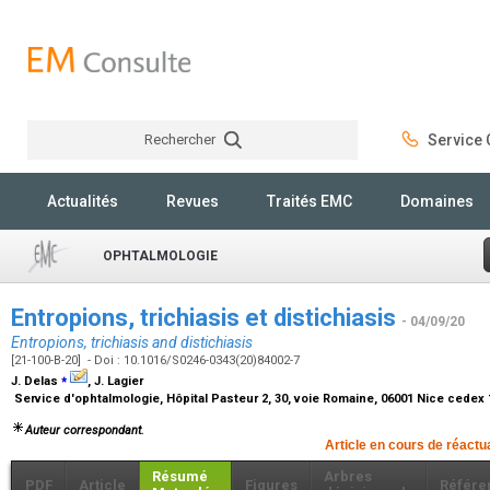
Rechercher
Service C
Rechercher
Actualités
Revues
Traités EMC
Domaines
OPHTALMOLOGIE
Entropions, trichiasis et distichiasis
- 04/09/20
Entropions, trichiasis and distichiasis
[21-100-B-20] - Doi : 10.1016/S0246-0343(20)84002-7
⁎
J. Delas
, J. Lagier
Service d'ophtalmologie, Hôpital Pasteur 2, 30, voie Romaine, 06001 Nice cedex
Auteur correspondant.
Article en cours de réactu
Résumé
Arbres
PDF
Article
Figures
Référe