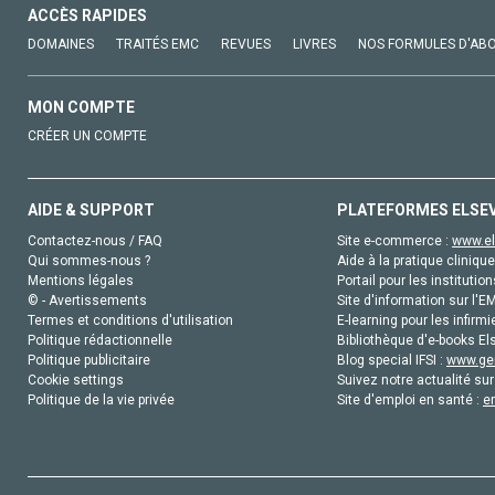
ACCÈS RAPIDES
DOMAINES
TRAITÉS EMC
REVUES
LIVRES
NOS FORMULES D'AB
MON COMPTE
CRÉER UN COMPTE
AIDE & SUPPORT
PLATEFORMES ELSE
Contactez-nous / FAQ
Site e-commerce :
www.el
Qui sommes-nous ?
Aide à la pratique clinique
Mentions légales
Portail pour les institution
© - Avertissements
Site d'information sur l'E
Termes et conditions d'utilisation
E-learning pour les infirmi
Politique rédactionnelle
Bibliothèque d'e-books Els
Politique publicitaire
Blog special IFSI :
www.gen
Cookie settings
Suivez notre actualité sur
Politique de la vie privée
Site d'emploi en santé :
e