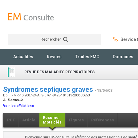
Rechercher
Service C
Rechercher
Actualités
Revues
Traités EMC
Domaines
REVUE DES MALADIES RESPIRATOIRES
Syndromes septiques graves
- 18/04/08
Doi : RMR-10-2007-24-ATS-0761-8425-101019-200600653
A. Demoule
Voir les affiliations
Résumé
PDF
Article
Figures
Références
Mots clés
Bienvenue sur EM-consulte, la référence des professionnels de santé.