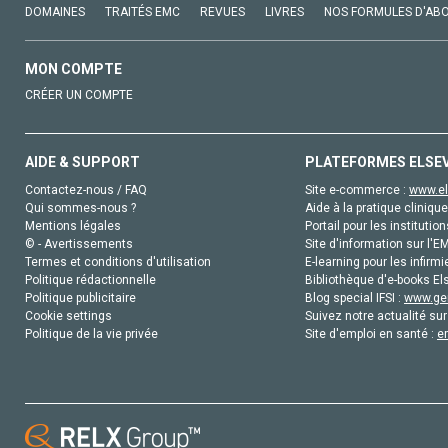
DOMAINES
TRAITÉS EMC
REVUES
LIVRES
NOS FORMULES D'AB
MON COMPTE
CRÉER UN COMPTE
AIDE & SUPPORT
PLATEFORMES ELSE
Contactez-nous / FAQ
Site e-commerce :
www.el
Qui sommes-nous ?
Aide à la pratique clinique
Mentions légales
Portail pour les institution
© - Avertissements
Site d'information sur l'E
Termes et conditions d'utilisation
E-learning pour les infirmi
Politique rédactionnelle
Bibliothèque d'e-books Els
Politique publicitaire
Blog special IFSI :
www.gen
Cookie settings
Suivez notre actualité sur
Politique de la vie privée
Site d'emploi en santé :
e