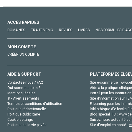
ACCÈS RAPIDES
DOMAINES
TRAITÉS EMC
REVUES
LIVRES
NOS FORMULES D'AB
MON COMPTE
CRÉER UN COMPTE
AIDE & SUPPORT
PLATEFORMES ELSE
Contactez-nous / FAQ
Site e-commerce :
www.el
Qui sommes-nous ?
Aide à la pratique clinique
Mentions légales
Portail pour les institution
© - Avertissements
Site d'information sur l'E
Termes et conditions d'utilisation
E-learning pour les infirmi
Politique rédactionnelle
Bibliothèque d'e-books Els
Politique publicitaire
Blog special IFSI :
www.gen
Cookie settings
Suivez notre actualité sur
Politique de la vie privée
Site d'emploi en santé :
e