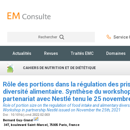
Rechercher
Service C
Rechercher
Actualités
Revues
Traités EMC
Domaines
CAHIERS DE NUTRITION ET DE DIÉTÉTIQUE
Rôle des portions dans la régulation des pri
diversité alimentaire. Synthèse du workshop
partenariat avec Nestlé tenu le 25 novemb
Role of portion size on the regulation of food intake and alimentary diver
Workshop in partnership Nestlé issued on November the 25th, 2021
Doi : 10.1016/j.cnd.2022.02.003
Bernard Guy-Grand
34T, boulevard Saint-Marcel, 75005 Paris, France