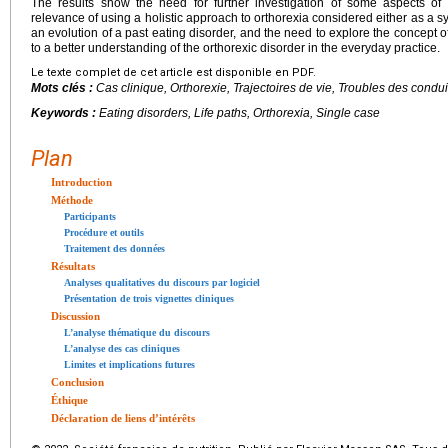
The results show the need for further investigation of some aspects of
relevance of using a holistic approach to orthorexia considered either as a s
an evolution of a past eating disorder, and the need to explore the concept o
to a better understanding of the orthorexic disorder in the everyday practice.
Le texte complet de cet article est disponible en PDF.
Mots clés :
Cas clinique, Orthorexie, Trajectoires de vie, Troubles des condu
Keywords :
Eating disorders, Life paths, Orthorexia, Single case
Plan
Introduction
Méthode
Participants
Procédure et outils
Traitement des données
Résultats
Analyses qualitatives du discours par logiciel
Présentation de trois vignettes cliniques
Discussion
L’analyse thématique du discours
L’analyse des cas cliniques
Limites et implications futures
Conclusion
Éthique
Déclaration de liens d’intérêts