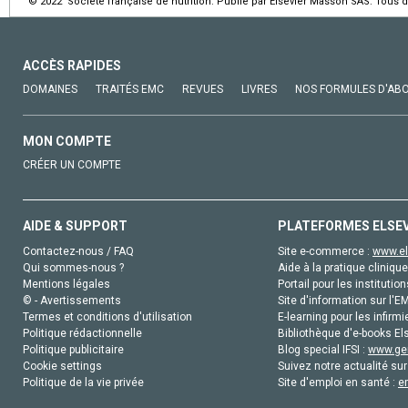
© 2022 Société française de nutrition. Publié par Elsevier Masson SAS. Tous d
ACCÈS RAPIDES
DOMAINES
TRAITÉS EMC
REVUES
LIVRES
NOS FORMULES D'AB
MON COMPTE
CRÉER UN COMPTE
AIDE & SUPPORT
PLATEFORMES ELSE
Contactez-nous / FAQ
Site e-commerce :
www.el
Qui sommes-nous ?
Aide à la pratique clinique
Mentions légales
Portail pour les institution
© - Avertissements
Site d'information sur l'E
Termes et conditions d'utilisation
E-learning pour les infirmi
Politique rédactionnelle
Bibliothèque d'e-books Els
Politique publicitaire
Blog special IFSI :
www.gen
Cookie settings
Suivez notre actualité sur
Politique de la vie privée
Site d'emploi en santé :
e