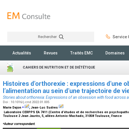
Rechercher
Service C
Rechercher
Actualités
Revues
Traités EMC
Domaines
CAHIERS DE NUTRITION ET DE DIÉTÉTIQUE
Histoires d’orthorexie : expressions d’une 
l’alimentation au sein d’une trajectoire de vi
Stories about orthorexia: Expressions of an obsession with food across a 
Doi : 10.1016/j.cnd.2022.01.005
⁎
Marie Dajon
, Jean-Luc Sudres
Laboratoire CERPPS EA 7411 (Centre d’études et de recherches en psychopatholo
Toulouse 2 Jean Jaurès, 5, allées Antonio-Machado, 31058 Toulouse, France
⁎
Auteur correspondant.