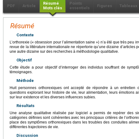
Résumé
Points
PDF
Article
Figures
Tableaux
Mots clés
essentiels
Résumé
Contexte
L’orthorexie (« obsession pour l’alimentation saine ») n’a été que très peu in
revue de la littérature internationale ne répertorie qu’une dizaine d’articles 
une autre dizaine sur des recherches à méthodologie qualitative.
Objectif
Cette étude a pour objectif d’interroger des individus souffrant de sympt
témoignages.
Méthode
Huit personnes orthorexiques ont accepté de répondre à un entretien de
questions explorant leur histoire de vie, leur alimentation, leurs émotions 
sur leur existence et les diverses influences subies.
Résultats
Une analyse qualitative réalisée par logiciel a permis de repérer des si
catégories définies sont cohérentes avec les principaux critères de l’orthorexi
place des symptômes orthorexiques dans les troubles des conduites aliment
différentes trajectoires de vie.
Discussion