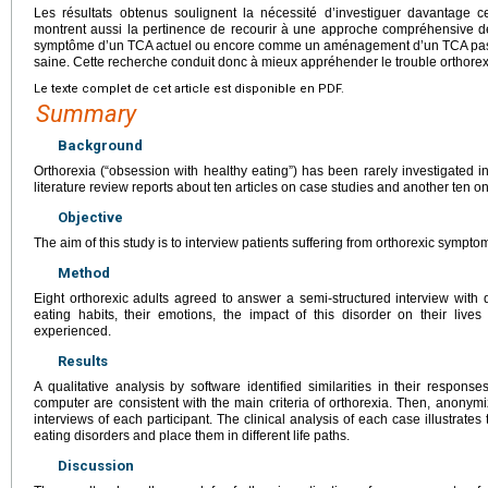
Les résultats obtenus soulignent la nécessité d’investiguer davantage ce
montrent aussi la pertinence de recourir à une approche compréhensive d
symptôme d’un TCA actuel ou encore comme un aménagement d’un TCA passé,
saine. Cette recherche conduit donc à mieux appréhender le trouble orthorex
Le texte complet de cet article est disponible en PDF.
Summary
Background
Orthorexia (“obsession with healthy eating”) has been rarely investigated in
literature review reports about ten articles on case studies and another ten on
Objective
The aim of this study is to interview patients suffering from orthorexic symptoms
Method
Eight orthorexic adults agreed to answer a semi-structured interview with qu
eating habits, their emotions, the impact of this disorder on their live
experienced.
Results
A qualitative analysis by software identified similarities in their respon
computer are consistent with the main criteria of orthorexia. Then, anonymi
interviews of each participant. The clinical analysis of each case illustrate
eating disorders and place them in different life paths.
Discussion