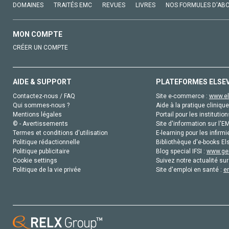
DOMAINES
TRAITÉS EMC
REVUES
LIVRES
NOS FORMULES D'AB
MON COMPTE
CRÉER UN COMPTE
AIDE & SUPPORT
PLATEFORMES ELSE
Contactez-nous / FAQ
Site e-commerce :
www.el
Qui sommes-nous ?
Aide à la pratique clinique
Mentions légales
Portail pour les institution
© - Avertissements
Site d'information sur l'E
Termes et conditions d'utilisation
E-learning pour les infirmi
Politique rédactionnelle
Bibliothèque d'e-books Els
Politique publicitaire
Blog special IFSI :
www.gen
Cookie settings
Suivez notre actualité sur
Politique de la vie privée
Site d'emploi en santé :
e