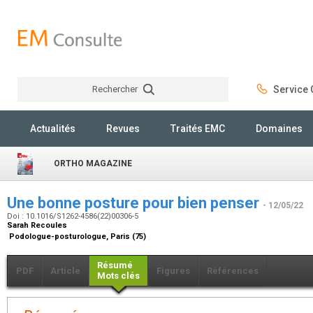
Rechercher
Service C
Rechercher
Actualités
Revues
Traités EMC
Domaines
ORTHO MAGAZINE
Une bonne posture pour bien penser
- 12/05/22
Doi : 10.1016/S1262-4586(22)00306-5
Sarah Recoules
Podologue-posturologue, Paris (75)
Résumé
PDF
Article
Figures
Références
Mots clés