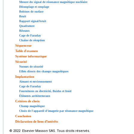
Mesure du signal de résonance magnétique nucléaire
Découplage et couplage
Bobines de surface
Bruit
Rapport signal/bruit
Quadrature
Réseaux
Cage de Faraday
Chaîne de réception
Séquenceur
Table d'examen
Système informatique
Sécurité
Normes de sécurité
Effets directs des champs magnétiques
Implantation
Aimant et environnement
Cage de Faraday
Fournitures en électricité, fluides et froid
Éléments architecturaux
Critères de choix
Champ magnétique
Choix de l'appareil d'imagerie par résonance magnétique
Conclusion
Déclaration de liens d'intérêts
© 2022 Elsevier Masson SAS. Tous droits réservés.