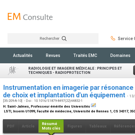
Rechercher
Service C
Rechercher
Actualités
Revues
Traités EMC
Domaines
RADIOLOGIE ET IMAGERIE MÉDICALE : PRINCIPES ET
TECHNIQUES - RADIOPROTECTION
Instrumentation en imagerie par résonance 
de choix et implantation d'un équipement
- 13
[35-209-A-10] - Doi : 10.1016/S1879-8497(22)44832-1
H. Saint-Jalmes,
Professeur émérite des Universités
LSTI, Inserm U1099, Faculté de médecine, Université de Rennes 1, CS 34317, 3
Résumé
PDF
Article
Figures
Tableaux
Référence
Mots clés