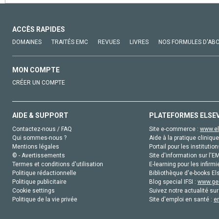
ACCÈS RAPIDES
DOMAINES
TRAITÉS EMC
REVUES
LIVRES
NOS FORMULES D'AB
MON COMPTE
CRÉER UN COMPTE
AIDE & SUPPORT
PLATEFORMES ELSE
Contactez-nous / FAQ
Site e-commerce :
www.el
Qui sommes-nous ?
Aide à la pratique clinique
Mentions légales
Portail pour les institution
© - Avertissements
Site d'information sur l'E
Termes et conditions d'utilisation
E-learning pour les infirmi
Politique rédactionnelle
Bibliothèque d'e-books Els
Politique publicitaire
Blog special IFSI :
www.gen
Cookie settings
Suivez notre actualité sur
Politique de la vie privée
Site d'emploi en santé :
e