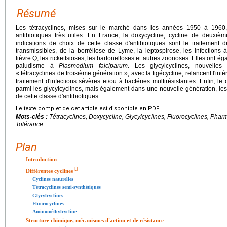
Résumé
Les tétracyclines, mises sur le marché dans les années 1950 à 1960, 
antibiotiques très utiles. En France, la doxycycline, cycline de deuxièm
indications de choix de cette classe d'antibiotiques sont le traitement
transmissibles, de la borréliose de Lyme, la leptospirose, les infections à 
fièvre Q, les rickettsioses, les bartonelloses et autres zoonoses. Elles ont é
paludisme à
Plasmodium falciparum
. Les glycylcyclines, nouvelles t
« tétracyclines de troisième génération », avec la tigécycline, relancent l'intérê
traitement d'infections sévères et/ou à bactéries multirésistantes. Enfin,
parmi les glycylcyclines, mais également dans une nouvelle génération, les flu
de cette classe d'antibiotiques.
Le texte complet de cet article est disponible en PDF.
Mots-clés :
Tétracyclines, Doxycycline, Glycylcyclines, Fluorocyclines, Pharm
Tolérance
Plan
Introduction
[
]
Différentes cyclines
Cyclines naturelles
Tétracyclines semi-synthétiques
Glycylcyclines
Fluorocyclines
Aminométhylcycline
Structure chimique, mécanismes d'action et de résistance