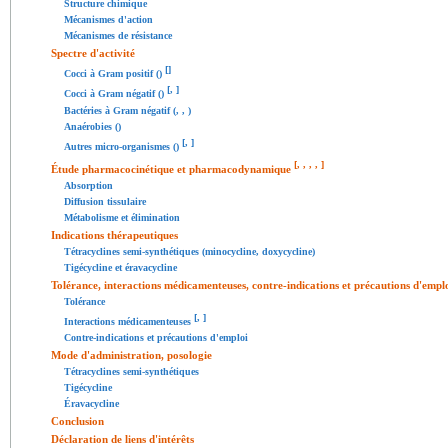
Structure chimique
Mécanismes d'action
Mécanismes de résistance
Spectre d'activité
[
]
Cocci à Gram positif ()
[
,
]
Cocci à Gram négatif ()
Bactéries à Gram négatif (, , )
Anaérobies ()
[
,
]
Autres micro-organismes ()
[
,
,
,
,
]
Étude pharmacocinétique et pharmacodynamique
Absorption
Diffusion tissulaire
Métabolisme et élimination
Indications thérapeutiques
Tétracyclines semi-synthétiques (minocycline, doxycycline)
Tigécycline et éravacycline
Tolérance, interactions médicamenteuses, contre-indications et précautions d'empl
Tolérance
[
,
]
Interactions médicamenteuses
Contre-indications et précautions d'emploi
Mode d'administration, posologie
Tétracyclines semi-synthétiques
Tigécycline
Éravacycline
Conclusion
Déclaration de liens d'intérêts