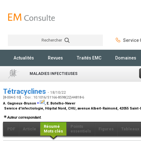
Rechercher
Service C
Rechercher
Actualités
Revues
Traités EMC
Domaines
MALADIES INFECTIEUSES
Tétracyclines
- 18/10/22
[8-004-E-10] - Doi : 10.1016/S1166-8598(22)44818-6
⁎
A. Gagneux-Brunon
, E. Botelho-Never
Service d'infectiologie, Hôpital Nord, CHU, avenue Albert-Raimond, 42055 Saint
Auteur correspondant.
Résumé
Points
PDF
Article
Figures
Tableaux
Mots clés
essentiels