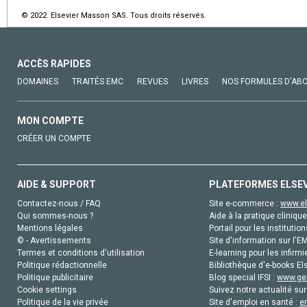
© 2022 Elsevier Masson SAS. Tous droits réservés.
ACCÈS RAPIDES
DOMAINES
TRAITÉS EMC
REVUES
LIVRES
NOS FORMULES D'AB
MON COMPTE
CRÉER UN COMPTE
AIDE & SUPPORT
PLATEFORMES ELSE
Contactez-nous / FAQ
Site e-commerce :
www.el
Qui sommes-nous ?
Aide à la pratique clinique
Mentions légales
Portail pour les institution
© - Avertissements
Site d'information sur l'E
Termes et conditions d'utilisation
E-learning pour les infirmi
Politique rédactionnelle
Bibliothèque d'e-books Els
Politique publicitaire
Blog special IFSI :
www.gen
Cookie settings
Suivez notre actualité sur
Politique de la vie privée
Site d'emploi en santé :
e