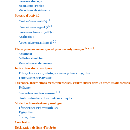
Structure chimique
Mécanismes d'action
Mécanismes de résistance
Spectre d'activité
[
]
Cocci à Gram positif ()
[
,
]
Cocci à Gram négatif ()
Bactéries à Gram négatif (, , )
Anaérobies ()
[
,
]
Autres micro-organismes ()
[
,
,
,
,
]
Étude pharmacocinétique et pharmacodynamique
Absorption
Diffusion tissulaire
Métabolisme et élimination
Indications thérapeutiques
Tétracyclines semi-synthétiques (minocycline, doxycycline)
Tigécycline et éravacycline
Tolérance, interactions médicamenteuses, contre-indications et précautions d'empl
Tolérance
[
,
]
Interactions médicamenteuses
Contre-indications et précautions d'emploi
Mode d'administration, posologie
Tétracyclines semi-synthétiques
Tigécycline
Éravacycline
Conclusion
Déclaration de liens d'intérêts