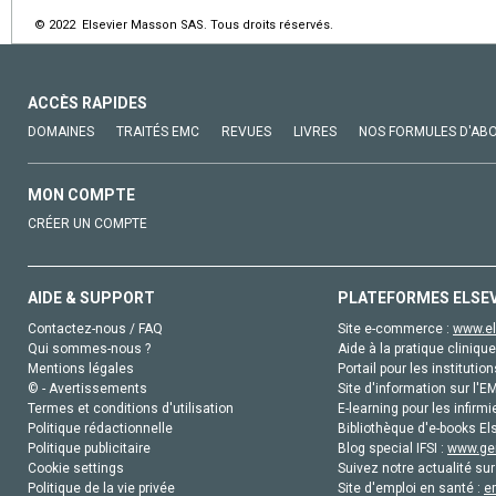
© 2022 Elsevier Masson SAS. Tous droits réservés.
ACCÈS RAPIDES
DOMAINES
TRAITÉS EMC
REVUES
LIVRES
NOS FORMULES D'AB
MON COMPTE
CRÉER UN COMPTE
AIDE & SUPPORT
PLATEFORMES ELSE
Contactez-nous / FAQ
Site e-commerce :
www.el
Qui sommes-nous ?
Aide à la pratique clinique
Mentions légales
Portail pour les institution
© - Avertissements
Site d'information sur l'E
Termes et conditions d'utilisation
E-learning pour les infirmi
Politique rédactionnelle
Bibliothèque d'e-books Els
Politique publicitaire
Blog special IFSI :
www.gen
Cookie settings
Suivez notre actualité sur
Politique de la vie privée
Site d'emploi en santé :
e