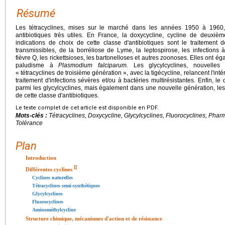
Résumé
Les tétracyclines, mises sur le marché dans les années 1950 à 1960, 
antibiotiques très utiles. En France, la doxycycline, cycline de deuxièm
indications de choix de cette classe d'antibiotiques sont le traitement
transmissibles, de la borréliose de Lyme, la leptospirose, les infections à 
fièvre Q, les rickettsioses, les bartonelloses et autres zoonoses. Elles ont é
paludisme à
Plasmodium falciparum
. Les glycylcyclines, nouvelles t
« tétracyclines de troisième génération », avec la tigécycline, relancent l'intérê
traitement d'infections sévères et/ou à bactéries multirésistantes. Enfin,
parmi les glycylcyclines, mais également dans une nouvelle génération, les flu
de cette classe d'antibiotiques.
Le texte complet de cet article est disponible en PDF.
Mots-clés :
Tétracyclines, Doxycycline, Glycylcyclines, Fluorocyclines, Pharm
Tolérance
Plan
Introduction
[
]
Différentes cyclines
Cyclines naturelles
Tétracyclines semi-synthétiques
Glycylcyclines
Fluorocyclines
Aminométhylcycline
Structure chimique, mécanismes d'action et de résistance