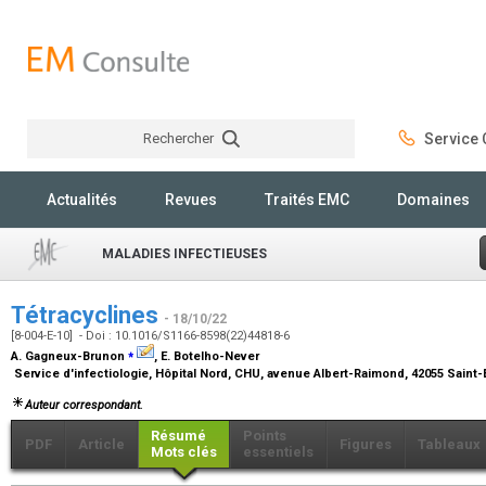
Rechercher
Service C
Rechercher
Actualités
Revues
Traités EMC
Domaines
MALADIES INFECTIEUSES
Tétracyclines
- 18/10/22
[8-004-E-10] - Doi : 10.1016/S1166-8598(22)44818-6
⁎
A. Gagneux-Brunon
, E. Botelho-Never
Service d'infectiologie, Hôpital Nord, CHU, avenue Albert-Raimond, 42055 Saint
Auteur correspondant.
Résumé
Points
PDF
Article
Figures
Tableaux
Mots clés
essentiels