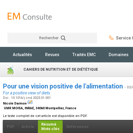
Rechercher
Service C
Rechercher
Actualités
Revues
Traités EMC
Domaines
CAHIERS DE NUTRITION ET DE DIÉTÉTIQUE
Pour une vision positive de l’alimentation
- 03/
For a positive view of diets
Doi : 10.1016/j.cnd.2023.01.001
Nicole Darmon
UMR MOISA, INRAE, 34060 Montpellier, France
Le texte complet de cet article est disponible en PDF.
Résumé
PDF
Article
Références
Mots clés