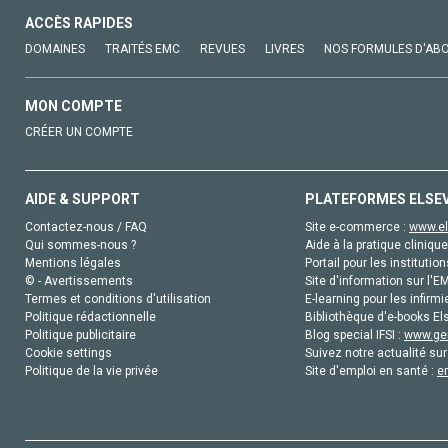
ACCÈS RAPIDES
DOMAINES
TRAITÉS EMC
REVUES
LIVRES
NOS FORMULES D'AB
MON COMPTE
CRÉER UN COMPTE
AIDE & SUPPORT
PLATEFORMES ELSE
Contactez-nous / FAQ
Site e-commerce :
www.el
Qui sommes-nous ?
Aide à la pratique clinique
Mentions légales
Portail pour les institution
© - Avertissements
Site d'information sur l'E
Termes et conditions d'utilisation
E-learning pour les infirmi
Politique rédactionnelle
Bibliothèque d'e-books Els
Politique publicitaire
Blog special IFSI :
www.gen
Cookie settings
Suivez notre actualité sur
Politique de la vie privée
Site d'emploi en santé :
e