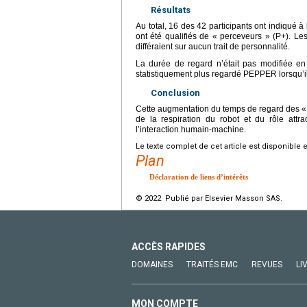
Résultats
Au total, 16 des 42 participants ont indiqué à
ont été qualifiés de « perceveurs » (P+). Le
différaient sur aucun trait de personnalité.
La durée de regard n’était pas modifiée e
statistiquement plus regardé PEPPER lorsqu’il 
Conclusion
Cette augmentation du temps de regard des «
de la respiration du robot et du rôle attra
l’interaction humain-machine.
Le texte complet de cet article est disponible 
Plan
Déclaration de liens d’intérêts
© 2022 Publié par Elsevier Masson SAS.
ACCÈS RAPIDES
DOMAINES
TRAITÉS EMC
REVUES
LI
MON COMPTE