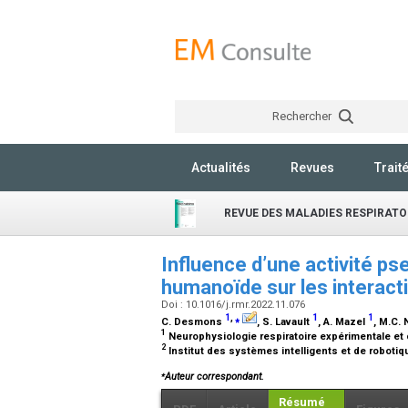
Rechercher
Actualités
Revues
Trait
REVUE DES MALADIES RESPIRATO
Influence d’une activité ps
humanoïde sur les interac
Doi : 10.1016/j.rmr.2022.11.076
1
,
⁎
1
1
C. Desmons
, S. Lavault
, A. Mazel
, M.C. 
1
Neurophysiologie respiratoire expérimentale et c
2
Institut des systèmes intelligents et de roboti
⁎
Auteur correspondant.
Résumé