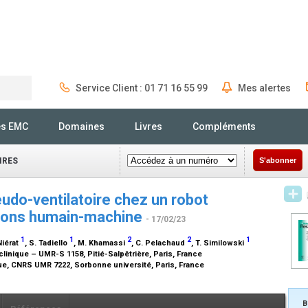
Service Client : 01 71 16 55 99
Mes alertes
Rechercher
és EMC
Domaines
Livres
Compléments
IRES
S'abonner
eudo-ventilatoire chez un robot
tions humain-machine
- 17/02/23
1
1
2
2
1
Niérat
, S. Tadiello
, M. Khamassi
, C. Pelachaud
, T. Similowski
linique – UMR-S 1158, Pitié-Salpêtrière, Paris, France
que, CNRS UMR 7222, Sorbonne université, Paris, France
B