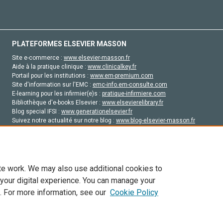
PLATEFORMES ELSEVIER MASSON
Site e-commerce :
www.elsevier-masson.fr
Aide à la pratique clinique :
www.clinicalkey.fr
Portail pour les institutions :
www.em-premium.com
Site d'information sur l'EMC :
emc-info.em-consulte.com
E-learning pour les infirmier(e)s :
pratique-infirmiere.com
Bibliothèque d'e-books Elsevier :
www.elsevierelibrary.fr
Blog special IFSI :
www.generationelsevier.fr
Suivez notre actualité sur notre blog :
www.blog-elsevier-masson.fr
Site d'emploi en santé :
emploisante.com
te work. We may also use additional cookies to
 your digital experience. You can manage your
. For more information, see our
Cookie Policy
vier, ses concédants de licence et ses contributeurs. Tout les droits sont réservés, y 
ogies similaires. Pour tout contenu en libre accès, les conditions de licence Creati