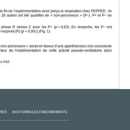
 la fin de l’expérimentation avoir perçu la respiration chez PEPPER ; ils
s 26 autres ont été qualifiés de « non-perceveurs » (P−). P+ et P− ne
n phase R versus C pour les P+ (
p
=
0,63). En revanche, les P− ont
respirait (R) (
p
=
0,001) (
Fig. 1
).
 non-perceveurs » serait en faveur d’une appréhension non-consciente
cteur de l’implémentation de cette activité pseudo-ventilatoire dans
en PDF.
VRES
NOS FORMULES D'ABONNEMENTS