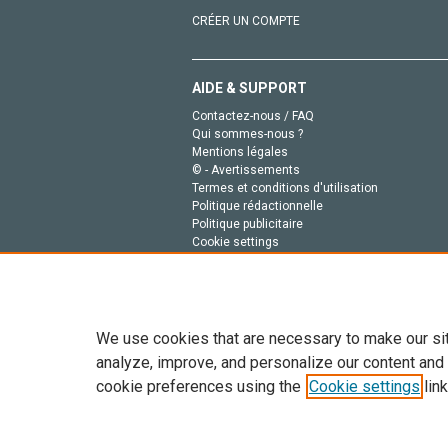
CRÉER UN COMPTE
AIDE & SUPPORT
Contactez-nous / FAQ
Qui sommes-nous ?
Mentions légales
© - Avertissements
Termes et conditions d'utilisation
Politique rédactionnelle
Politique publicitaire
Cookie settings
Politique de la vie privée
We use cookies that are necessary to make our si
analyze, improve, and personalize our content and
cookie preferences using the
Cookie settings
link
Tout le contenu de ce site: Copyright © 2026 Else
de données, a la formation en IA et aux technol