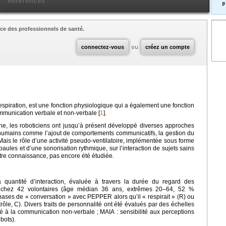
Références
p
ce des professionnels de santé.
connectez-vous
ou
créez un compte
respiration, est une fonction physiologique qui a également une fonction
ommunication verbale et non-verbale [
1
].
ne, les roboticiens ont jusqu’à présent développé diverses approches
humains comme l’ajout de comportements communicatifs, la gestion du
 Mais le rôle d’une activité pseudo-ventilatoire, implémentée sous forme
ules et d’une sonorisation rythmique, sur l’interaction de sujets sains
re connaissance, pas encore été étudiée.
 quantité d’interaction, évaluée à travers la durée du regard des
 chez 42 volontaires (âge médian 36 ans, extrêmes 20–64, 52 %
ases de « conversation » avec PEPPER alors qu’il « respirait » (R) ou
trôle, C). Divers traits de personnalité ont été évalués par des échelles
té à la communication non-verbale ; MAIA : sensibilité aux perceptions
obots).