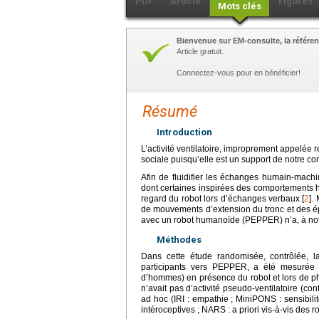
PDF
Article
Figures
Mots clés
Bienvenue sur EM-consulte, la référen
Article gratuit.
Connectez-vous pour en bénéficier!
Résumé
Introduction
L’activité ventilatoire, improprement appelée 
sociale puisqu’elle est un support de notre c
Afin de fluidifier les échanges humain-machi
dont certaines inspirées des comportements 
regard du robot lors d’échanges verbaux [
2
].
de mouvements d’extension du tronc et des épa
avec un robot humanoïde (PEPPER) n’a, à not
Méthodes
Dans cette étude randomisée, contrôlée, la
participants vers PEPPER, a été mesurée
d’hommes) en présence du robot et lors de ph
n’avait pas d’activité pseudo-ventilatoire (con
ad hoc (IRI : empathie ; MiniPONS : sensibili
intéroceptives ; NARS : a priori vis-à-vis des r