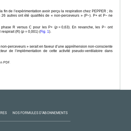
 la fin de l’expérimentation avoir perçu la respiration chez PEPPER ; ils
s 26 autres ont été qualifiés de « non-perceveurs » (P−). P+ et P− ne
n phase R versus C pour les P+ (
p
=
0,63). En revanche, les P− ont
respirait (R) (
p
=
0,001) (
Fig. 1
).
 non-perceveurs » serait en faveur d’une appréhension non-consciente
cteur de l’implémentation de cette activité pseudo-ventilatoire dans
en PDF.
VRES
NOS FORMULES D'ABONNEMENTS