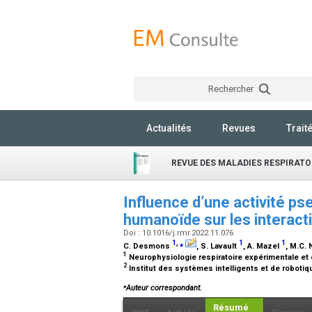
Rechercher
Actualités
Revues
Trait
REVUE DES MALADIES RESPIRATO
Influence d’une activité ps
humanoïde sur les interac
Doi : 10.1016/j.rmr.2022.11.076
1
,
⁎
1
1
C. Desmons
, S. Lavault
, A. Mazel
, M.C. 
1
Neurophysiologie respiratoire expérimentale et c
2
Institut des systèmes intelligents et de roboti
⁎
Auteur correspondant.
Résumé