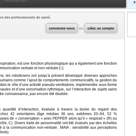
Références
p
ce des professionnels de santé.
connectez-vous
ou
créez un compte
respiration, est une fonction physiologique qui a également une fonction
ommunication verbale et non-verbale [
1
].
ne, les roboticiens ont jusqu’à présent développé diverses approches
humains comme l’ajout de comportements communicatifs, la gestion du
 Mais le rôle d’une activité pseudo-ventilatoire, implémentée sous forme
ules et d’une sonorisation rythmique, sur l’interaction de sujets sains
re connaissance, pas encore été étudiée.
 quantité d’interaction, évaluée à travers la durée du regard des
 chez 42 volontaires (âge médian 36 ans, extrêmes 20–64, 52 %
ases de « conversation » avec PEPPER alors qu’il « respirait » (R) ou
trôle, C). Divers traits de personnalité ont été évalués par des échelles
té à la communication non-verbale ; MAIA : sensibilité aux perceptions
obots).