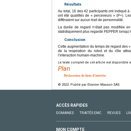
Résultats
Au total, 16 des 42 participants ont indiqué à
ont été qualifiés de « perceveurs » (P+). Le
différaient sur aucun trait de personnalité.
La durée de regard n’était pas modifiée e
statistiquement plus regardé PEPPER lorsqu’il 
Conclusion
Cette augmentation du temps de regard des «
de la respiration du robot et du rôle attra
l’interaction humain-machine.
Le texte complet de cet article est disponible 
Plan
Déclaration de liens d’intérêts
© 2022 Publié par Elsevier Masson SAS.
ACCÈS RAPIDES
DOMAINES
TRAITÉS EMC
REVUES
LI
MON COMPTE