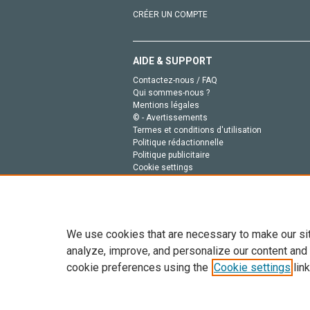
CRÉER UN COMPTE
AIDE & SUPPORT
Contactez-nous / FAQ
Qui sommes-nous ?
Mentions légales
© - Avertissements
Termes et conditions d'utilisation
Politique rédactionnelle
Politique publicitaire
Cookie settings
Politique de la vie privée
We use cookies that are necessary to make our si
analyze, improve, and personalize our content and
cookie preferences using the
Cookie settings
link
Tout le contenu de ce site: Copyright © 2026 Else
de données, a la formation en IA et aux technol