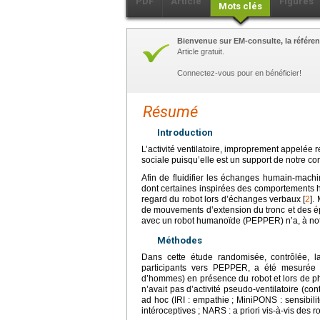
PDF
Article
Figures
Mots clés
Bienvenue sur EM-consulte, la référen
Article gratuit.
Connectez-vous pour en bénéficier!
Résumé
Introduction
L’activité ventilatoire, improprement appelée 
sociale puisqu’elle est un support de notre c
Afin de fluidifier les échanges humain-machi
dont certaines inspirées des comportements 
regard du robot lors d’échanges verbaux [
2
].
de mouvements d’extension du tronc et des épa
avec un robot humanoïde (PEPPER) n’a, à not
Méthodes
Dans cette étude randomisée, contrôlée, la
participants vers PEPPER, a été mesurée
d’hommes) en présence du robot et lors de ph
n’avait pas d’activité pseudo-ventilatoire (con
ad hoc (IRI : empathie ; MiniPONS : sensibili
intéroceptives ; NARS : a priori vis-à-vis des r