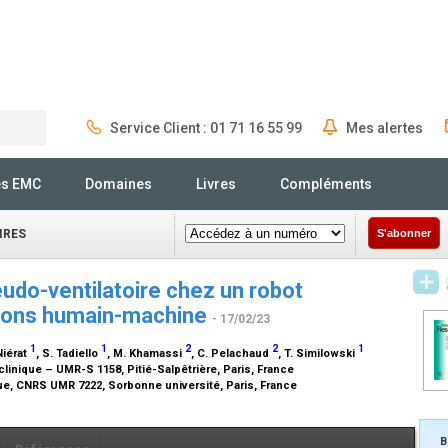
Service Client : 01 71 16 55 99
Mes alertes
Rechercher
és EMC
Domaines
Livres
Compléments
IRES
S'abonner
eudo-ventilatoire chez un robot
tions humain-machine
- 17/02/23
1
1
2
2
1
Niérat
, S. Tadiello
, M. Khamassi
, C. Pelachaud
, T. Similowski
linique – UMR-S 1158, Pitié-Salpêtrière, Paris, France
que, CNRS UMR 7222, Sorbonne université, Paris, France
B