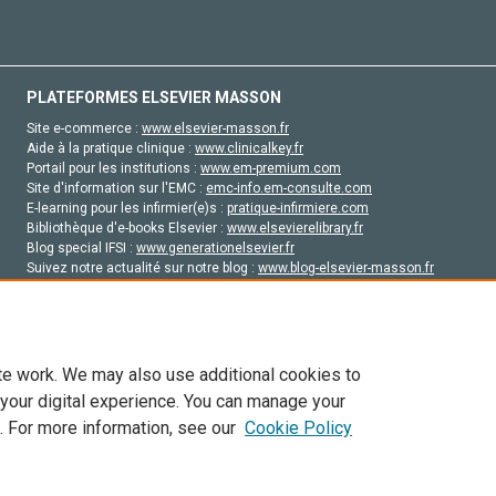
PLATEFORMES ELSEVIER MASSON
Site e-commerce :
www.elsevier-masson.fr
Aide à la pratique clinique :
www.clinicalkey.fr
Portail pour les institutions :
www.em-premium.com
Site d'information sur l'EMC :
emc-info.em-consulte.com
E-learning pour les infirmier(e)s :
pratique-infirmiere.com
Bibliothèque d'e-books Elsevier :
www.elsevierelibrary.fr
Blog special IFSI :
www.generationelsevier.fr
Suivez notre actualité sur notre blog :
www.blog-elsevier-masson.fr
Site d'emploi en santé :
emploisante.com
te work. We may also use additional cookies to
 your digital experience. You can manage your
. For more information, see our
Cookie Policy
vier, ses concédants de licence et ses contributeurs. Tout les droits sont réservés, y 
ogies similaires. Pour tout contenu en libre accès, les conditions de licence Creati