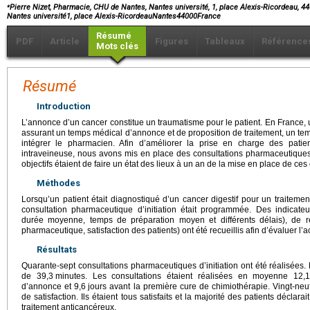
⁎
Pierre Nizet, Pharmacie, CHU de Nantes, Nantes université, 1, place Alexis-Ricordeau, 
Nantes université1, place Alexis-RicordeauNantes44000France
Résumé
PDF
Article
Figures
Tableaux
Référence
Mots clés
Résumé
Introduction
L’annonce d’un cancer constitue un traumatisme pour le patient. En France, u
assurant un temps médical d’annonce et de proposition de traitement, un 
intégrer le pharmacien. Afin d’améliorer la prise en charge des patien
intraveineuse, nous avons mis en place des consultations pharmaceutiques d
objectifs étaient de faire un état des lieux à un an de la mise en place de ces 
Méthodes
Lorsqu’un patient était diagnostiqué d’un cancer digestif pour un traiteme
consultation pharmaceutique d’initiation était programmée. Des indicateu
durée moyenne, temps de préparation moyen et différents délais), de ré
pharmaceutique, satisfaction des patients) ont été recueillis afin d’évaluer l’ac
Résultats
Quarante-sept consultations pharmaceutiques d’initiation ont été réalisées
de 39,3
minutes. Les consultations étaient réalisées en moyenne 12,1
d’annonce et 9,6
jours avant la première cure de chimiothérapie. Vingt-neu
de satisfaction. Ils étaient tous satisfaits et la majorité des patients décla
traitement anticancéreux.