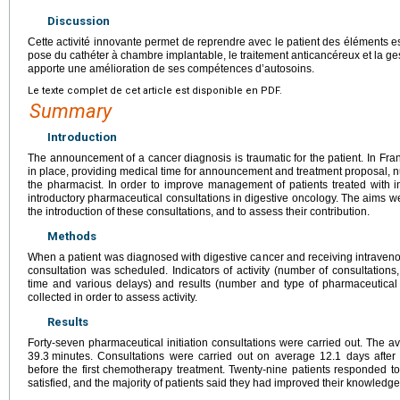
Discussion
Cette activité innovante permet de reprendre avec le patient des éléments 
pose du cathéter à chambre implantable, le traitement anticancéreux et la gest
apporte une amélioration de ses compétences d’autosoins.
Le texte complet de cet article est disponible en PDF.
Summary
Introduction
The announcement of a cancer diagnosis is traumatic for the patient. In 
in place, providing medical time for announcement and treatment proposal, nu
the pharmacist. In order to improve management of patients treated with 
introductory pharmaceutical consultations in digestive oncology. The aims we
the introduction of these consultations, and to assess their contribution.
Methods
When a patient was diagnosed with digestive cancer and receiving intravenou
consultation was scheduled. Indicators of activity (number of consultation
time and various delays) and results (number and type of pharmaceutical in
collected in order to assess activity.
Results
Forty-seven pharmaceutical initiation consultations were carried out. The a
39.3
minutes. Consultations were carried out on average 12.1 days after
before the first chemotherapy treatment. Twenty-nine patients responded to 
satisfied, and the majority of patients said they had improved their knowledge