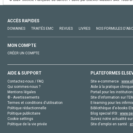
ACCÈS RAPIDES
DOMAINES
TRAITÉS EMC
REVUES
LIVRES
NOS FORMULES D'AB
MON COMPTE
CRÉER UN COMPTE
AIDE & SUPPORT
PLATEFORMES ELSE
Contactez-nous / FAQ
Site e-commerce :
www.el
Qui sommes-nous ?
Aide à la pratique clinique
Mentions légales
Portail pour les institution
© - Avertissements
Site d'information sur l'E
Termes et conditions d'utilisation
E-learning pour les infirmi
Politique rédactionnelle
Bibliothèque d'e-books Els
Politique publicitaire
Blog special IFSI :
www.gen
Cookie settings
Suivez notre actualité sur
Politique de la vie privée
Site d'emploi en santé :
e