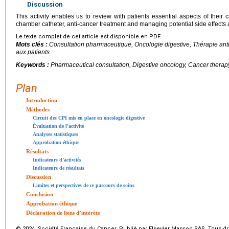
Discussion
This activity enables us to review with patients essential aspects of their
chamber catheter, anti-cancer treatment and managing potential side effects an
Le texte complet de cet article est disponible en PDF.
Mots clés :
Consultation pharmaceutique, Oncologie digestive, Thérapie anti
aux patients
Keywords :
Pharmaceutical consultation, Digestive oncology, Cancer therapy,
Plan
Introduction
Méthodes
Circuit des CPI mis en place en oncologie digestive
Évaluation de l’activité
Analyses statistiques
Approbation éthique
Résultats
Indicateurs d’activités
Indicateurs de résultats
Discussion
Limites et perspectives de ce parcours de soins
Conclusion
Approbation éthique
Déclaration de liens d’intérêts
© 2024 Société Française du Cancer. Publié par Elsevier Masson SAS. Tous dro