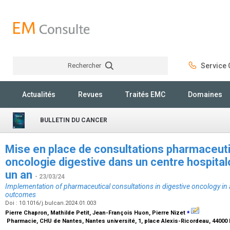
Rechercher
Service C
Rechercher
Actualités
Revues
Traités EMC
Domaines
BULLETIN DU CANCER
Mise en place de consultations pharmaceutiq
oncologie digestive dans un centre hospitalo-
un an
- 23/03/24
Implementation of pharmaceutical consultations in digestive oncology in a
outcomes
Doi : 10.1016/j.bulcan.2024.01.003
⁎
Pierre Chapron, Mathilde Petit, Jean-François Huon, Pierre Nizet
Pharmacie, CHU de Nantes, Nantes université, 1, place Alexis-Ricordeau, 44000