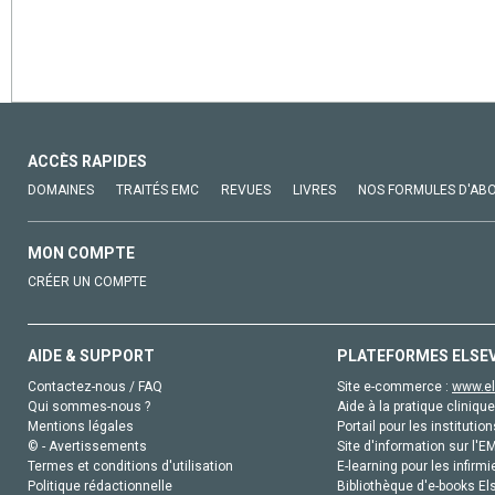
ACCÈS RAPIDES
DOMAINES
TRAITÉS EMC
REVUES
LIVRES
NOS FORMULES D'AB
MON COMPTE
CRÉER UN COMPTE
AIDE & SUPPORT
PLATEFORMES ELSE
Contactez-nous / FAQ
Site e-commerce :
www.el
Qui sommes-nous ?
Aide à la pratique clinique
Mentions légales
Portail pour les institution
© - Avertissements
Site d'information sur l'E
Termes et conditions d'utilisation
E-learning pour les infirmi
Politique rédactionnelle
Bibliothèque d'e-books Els