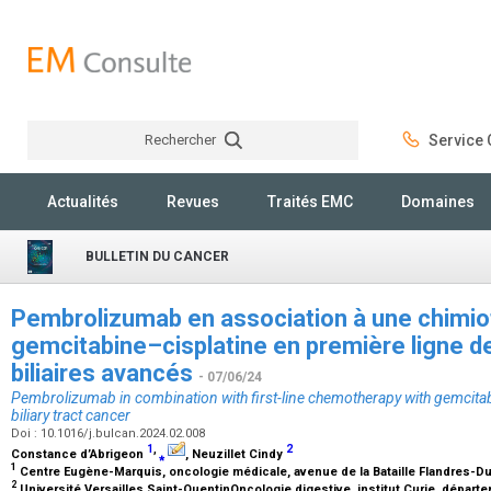
Rechercher
Service C
Rechercher
Actualités
Revues
Traités EMC
Domaines
BULLETIN DU CANCER
Pembrolizumab en association à une chimio
gemcitabine–cisplatine en première ligne d
biliaires avancés
- 07/06/24
Pembrolizumab in combination with first-line chemotherapy with gemcita
biliary tract cancer
Doi : 10.1016/j.bulcan.2024.02.008
1
,
2
Constance d’Abrigeon
⁎
, Neuzillet Cindy
1
Centre Eugène-Marquis, oncologie médicale, avenue de la Bataille Flandres-D
2
Université Versailles Saint-QuentinOncologie digestive, institut Curie, départem