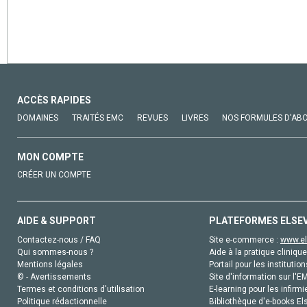
ACCÈS RAPIDES
DOMAINES
TRAITÉS EMC
REVUES
LIVRES
NOS FORMULES D'AB
MON COMPTE
CRÉER UN COMPTE
AIDE & SUPPORT
PLATEFORMES ELSE
Contactez-nous / FAQ
Site e-commerce :
www.el
Qui sommes-nous ?
Aide à la pratique clinique
Mentions légales
Portail pour les institution
© - Avertissements
Site d'information sur l'E
Termes et conditions d'utilisation
E-learning pour les infirmi
Politique rédactionnelle
Bibliothèque d'e-books Els