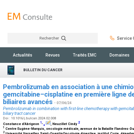
Rechercher
Service C
Rechercher
Actualités
Revues
Traités EMC
Domaines
BULLETIN DU CANCER
Pembrolizumab en association à une chimio
gemcitabine–cisplatine en première ligne d
biliaires avancés
- 07/06/24
Pembrolizumab in combination with first-line chemotherapy with gemcita
biliary tract cancer
Doi : 10.1016/j.bulcan.2024.02.008
1
,
2
Constance d’Abrigeon
⁎
, Neuzillet Cindy
1
Centre Eugène-Marquis, oncologie médicale, avenue de la Bataille Flandres-D
2
Université Versailles Saint-QuentinOncologie digestive, institut Curie, départem