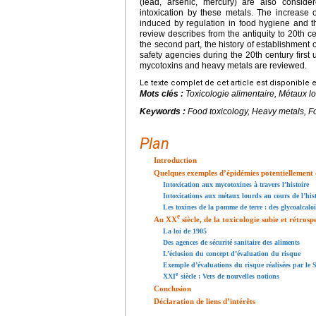
(lead, arsenic, mercury) are also conside
intoxication by these metals. The increase 
induced by regulation in food hygiene and th
review describes from the antiquity to 20th c
the second part, the history of establishment 
safety agencies during the 20th century first 
mycotoxins and heavy metals are reviewed.
Le texte complet de cet article est disponible 
Mots clés :
Toxicologie alimentaire, Métaux lo
Keywords :
Food toxicology, Heavy metals, Fo
Plan
Introduction
Quelques exemples d’épidémies potentiellement d’
Intoxication aux mycotoxines à travers l’histoire
Intoxications aux métaux lourds au cours de l’hist
Les toxines de la pomme de terre : des glycoalcalo
e
Au XX
siècle, de la toxicologie subie et rétrosp
La loi de 1905
Des agences de sécurité sanitaire des aliments
L’éclosion du concept d’évaluation du risque
Exemple d’évaluations du risque réalisées par le S
e
XXI
siècle : Vers de nouvelles notions
Conclusion
Déclaration de liens d’intérêts