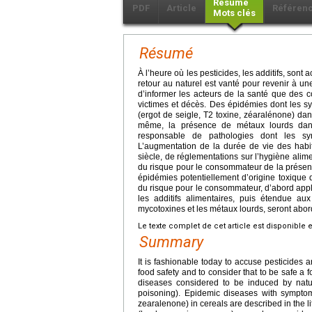
Résumé
PDF
Article
Référen
Mots clés
Résumé
À l’heure où les pesticides, les additifs, sont 
retour au naturel est vanté pour revenir à une
d’informer les acteurs de la santé que des
victimes et décès. Des épidémies dont les 
(ergot de seigle, T2 toxine, zéaralénone) dans
même, la présence de métaux lourds dans 
responsable de pathologies dont les sym
L’augmentation de la durée de vie des habi
siècle, de réglementations sur l’hygiène alimen
du risque pour le consommateur de la présen
épidémies potentiellement d’origine toxique de
du risque pour le consommateur, d’abord app
les additifs alimentaires, puis étendue au
mycotoxines et les métaux lourds, seront abor
Le texte complet de cet article est disponible 
Summary
It is fashionable today to accuse pesticides a
food safety and to consider that to be safe a fo
diseases considered to be induced by natur
poisoning). Epidemic diseases with symptoms
zearalenone) in cereals are described in the li