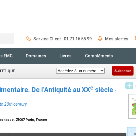
Service Client : 01 71 16 55 99
Mes alertes
Rechercher
és EMC
Domaines
Livres
Compléments
ÉTÉTIQUE
S'abonner
e
limentaire. De l’Antiquité au XX
siècle
-
to 20th century
lechasse, 75007 Paris, France
B