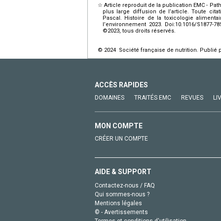
☆
Article reproduit de la publication EMC - Pa
plus large diffusion de l’article. Toute cit
Pascal. Histoire de la toxicologie alimenta
l’environnement 2023. Doi:10.1016/S1877-78
©2023, tous droits réservés.
© 2024 Société française de nutrition. Publié 
ACCÈS RAPIDES
DOMAINES
TRAITÉS EMC
REVUES
LI
MON COMPTE
CRÉER UN COMPTE
AIDE & SUPPORT
Contactez-nous / FAQ
Qui sommes-nous ?
Mentions légales
© - Avertissements
Termes et conditions d'utilisation