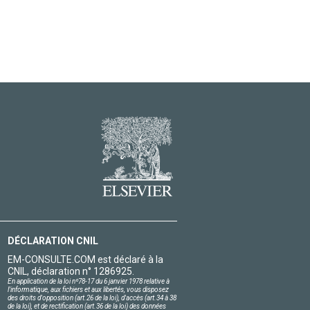
DÉCLARATION CNIL
EM-CONSULTE.COM est déclaré à la
CNIL, déclaration n° 1286925.
En application de la loi nº78-17 du 6 janvier 1978 relative à
l'informatique, aux fichiers et aux libertés, vous disposez
des droits d'opposition (art.26 de la loi), d'accès (art.34 à 38
de la loi), et de rectification (art.36 de la loi) des données