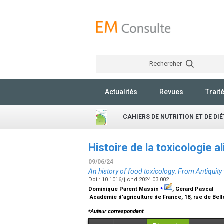
Rechercher
Actualités
Revues
Trait
CAHIERS DE NUTRITION ET DE DI
Histoire de la toxicologie a
09/06/24
An history of food toxicology: From Antiquity 
Doi : 10.1016/j.cnd.2024.03.002
⁎
Dominique Parent Massin
, Gérard Pascal
Académie d’agriculture de France, 18, rue de Bel
⁎
Auteur correspondant.