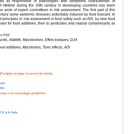
red as responsible of pathologies with symptoms characteristic of
of lifetime during the 20th century in developing countries has been
e work of expert committees in risk assessment. The first part of this
entury some epidemic diseases potentially induced by food toxicant. In
of principles in risk assessment in food safety such as ADI, by new food
used for food additives, then to pesticides and natural contaminants as
en PDF.
urds, Additifs, Mycotoxines, Effets toxiques, DJA
od additives, Mycotoxins, Toxic effects, ADI
origine toxique à travers les siècles
oire
ïdes
ective à la toxicologie prédictive
CF et le Jecfa