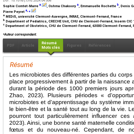
Doi : 10.1016/j.cnd.2024.04.006
a
a
b
Sophie Comtet-Marre
, Oshma Chakoory
, Emmanuelle Rochette
, Denis G
a
,
⁎
Pierre Peyret
a
MEDiS, université Clermont-Auvergne, INRAE, Clermont-Ferrand, France
b
Department of Pediatrics, CRECHE Unit, CHU de Clermont-Ferrand, Inserm CIC 
c
Department of Obstetrics, CHU de Clermont-Ferrand, 63000 Clermont-Ferrand,
⁎
Auteur correspondant.
Résumé
PDF
Article
Figures
Références
Mots clés
Résumé
Les microbiotes des différentes parties du corp
place progressivement à partir de la naissance
durant la période des 1000 premiers jours apr
Zhao, 2023). Plusieurs périodes « d’opportun
microbiotes et d’apprentissage du système immu
le bien-être et la santé tout au long de la vie. 
pourront tout particulièrement influencer ces a
2023). Ainsi, une bonne santé maternelle condi
fœtus et du nouveau-né. Cependant, de no