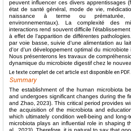
peuvent influencer ces divers apprentissages (
état de santé général, mode de vie, médicat
naissance à terme ou prématurée, ali
environnementaux). La complexité des mi
interactions rend souvent difficile l’établissemen
à effet de l’apparition de différentes pathologi
par voie basse, suivie d’une alimentation au lai
d’or d’un développement optimal du microbiote 
Nous présenterons les travaux de compréhensio
dynamique du microbiote digestif chez le nouve
Le texte complet de cet article est disponible en PDF.
Summary
The establishment of the human microbiota beg
and undergoes significant changes during the fir
and Zhao, 2023). This critical period provides wi
the acquisition of the microbiota and educati
which ultimately condition well-being and long-
microbiota plays an influential role in shaping t
al., 2023). Therefore, it is natural to say that go