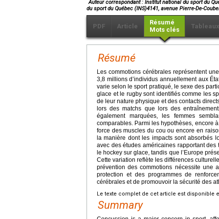
*
Auteur correspondant : Institut national du sport du Qu
du sport du Québec (INS)4141, avenue Pierre-De-Coub
Résumé
PDF
Article
Tableau
Mots clés
Résumé
Les commotions cérébrales représentent une p
3,8 millions d’individus annuellement aux Ét
varie selon le sport pratiqué, le sexe des part
glace et le rugby sont identifiés comme les s
de leur nature physique et des contacts direct
lors des matchs que lors des entraînement
également marquées, les femmes semblan
comparables. Parmi les hypothèses, encore à v
force des muscles du cou ou encore en raison
la manière dont les impacts sont absorbés lo
avec des études américaines rapportant des t
le hockey sur glace, tandis que l’Europe prése
Cette variation reflète les différences culture
prévention des commotions nécessite une app
protection et des programmes de renforce
cérébrales et de promouvoir la sécurité des at
Le texte complet de cet article est disponible 
Summary