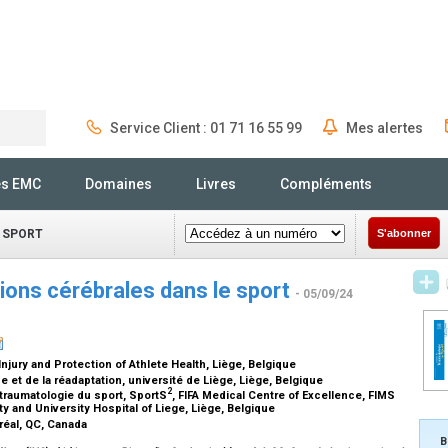
Service Client : 01 71 16 55 99
Mes alertes
Rechercher
és EMC
Domaines
Livres
Compléments
 SPORT
S'abonner
ons cérébrales dans le sport
- 05/09/24
jury and Protection of Athlete Health, Liège, Belgique
 et de la réadaptation, université de Liège, Liège, Belgique
2
traumatologie du sport, SportS
, FIFA Medical Centre of Excellence, FIMS
ty and University Hospital of Liege, Liège, Belgique
tréal, QC, Canada
B