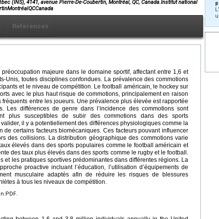
ébec (INS), 4141, avenue Pierre-De-Coubertin, Montréal, QC, Canada.Institut national
p
ertinMontréalQCCanada
L
u
x
Références
réoccupation majeure dans le domaine sportif, affectant entre 1,6 et
ats-Unis, toutes disciplines confondues. La prévalence des commotions
icipants et le niveau de compétition. Le football américain, le hockey sur
ports avec le plus haut risque de commotions, principalement en raison
s fréquents entre les joueurs. Une prévalence plus élevée est rapportée
s. Les différences de genre dans l’incidence des commotions sont
t plus susceptibles de subir des commotions dans des sports
alider, il y a potentiellement des différences physiologiques comme la
 de certains facteurs biomécaniques. Ces facteurs pouvant influencer
rs des collisions. La distribution géographique des commotions varie
aux élevés dans des sports populaires comme le football américain et
nte des taux plus élevés dans des sports comme le rugby et le football.
lles et les pratiques sportives prédominantes dans différentes régions. La
roche proactive incluant l’éducation, l’utilisation d’équipements de
ment musculaire adaptés afin de réduire les risques de blessures
hlètes à tous les niveaux de compétition.
en PDF.