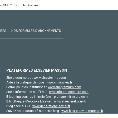
n SAS. Tous droits réservés.
VRES
NOS FORMULES D'ABONNEMENTS
PLATEFORMES ELSEVIER MASSON
Site e-commerce :
www.elsevier-masson.fr
Aide à la pratique clinique :
www.clinicalkey.fr
Portail pour les institutions :
www.em-premium.com
Site d'information sur l'EMC :
emc-info.em-consulte.com
E-learning pour les infirmier(e)s :
pratique-infirmiere.com
Bibliothèque d'e-books Elsevier :
www.elsevierelibrary.fr
Blog special IFSI :
www.generationelsevier.fr
Suivez notre actualité sur notre blog :
www.blog-elsevier-masson.fr
Site d'emploi en santé :
emploisante.com