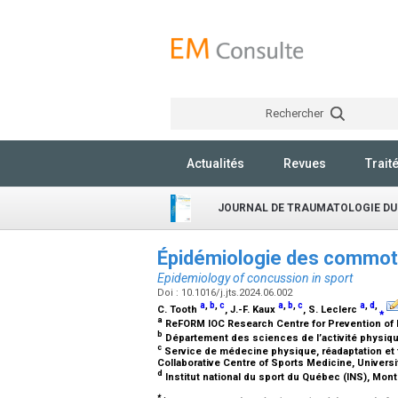
Rechercher
Actualités
Revues
Trait
JOURNAL DE TRAUMATOLOGIE DU
Épidémiologie des commoti
Epidemiology of concussion in sport
Doi : 10.1016/j.jts.2024.06.002
a
,
b
,
c
a
,
b
,
c
a
,
d
,
C. Tooth
, J.-F. Kaux
, S. Leclerc
⁎
a
ReFORM IOC Research Centre for Prevention of In
b
Département des sciences de l’activité physique
c
Service de médecine physique, réadaptation et 
Collaborative Centre of Sports Medicine, Universi
d
Institut national du sport du Québec (INS), Mon