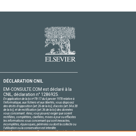
DÉCLARATION CNIL
EM-CONSULTE.COM est déclaré à la
CNIL, déclaration n° 1286925.
En application de la loi nº78-17 du 6 janvier 1978 relative à
l'informatique, aux fichiers et aux libertés, vous disposez
des droits d'opposition (art.26 de la loi), d'accès (art.34 à 38
de la loi), et de rectification (art.36 de la loi) des données
vous concernant. Ainsi, vous pouvez exiger que soient
rectifiées, complétées, clarifiées, mises à jour ou effacées
les informations vous concernant qui sont inexactes,
incomplètes, équivoques, périmées ou dont la collecte ou
l'utilisation ou la conservation est interdite.
Les informations personnelles concernant les visiteurs de
notre site, y compris leur identité, sont confidentielles.