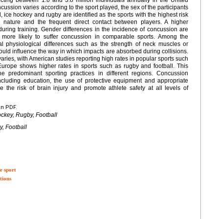
cting between 1.6 and 3.8 million individuals annually in the United
cussion varies according to the sport played, the sex of the participants
, ice hockey and rugby are identified as the sports with the highest risk
l nature and the frequent direct contact between players. A higher
uring training. Gender differences in the incidence of concussion are
more likely to suffer concussion in comparable sports. Among the
al physiological differences such as the strength of neck muscles or
ould influence the way in which impacts are absorbed during collisions.
aries, with American studies reporting high rates in popular sports such
Europe shows higher rates in sports such as rugby and football. This
 the predominant sporting practices in different regions. Concussion
ncluding education, the use of protective equipment and appropriate
the risk of brain injury and promote athlete safety at all levels of
en PDF.
ckey, Rugby, Football
, Football
e sport
tions