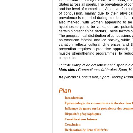
Concussion is a major concern in sport, affe
States across all sports. The prevalence of con
and the level of competition. American football
of concussion, mainly due to their physica
prevalence is reported during matches than d
also marked, with women appearing to be 
hypotheses, yet to be validated, are potenti
certain biomechanical factors. These factors c
The geographical distribution of concussions v
as American football and ice hockey, while 
variation reflects cultural differences and
prevention requires a proactive approach, i
muscle strengthening programmes, to reduce 
competition.
Le texte complet de cet article est disponible 
Mots clés :
Commotions cérébrales, Sport, Ho
Keywords :
Concussion, Sport, Hockey, Rugby
Plan
Introduction
Épidémiologie des commotions cérébrales dans l
Influence du genre sur la prévalence des commo
Disparités géographiques
Considérations futures
Conclusion
Déclaration de liens d’intérêts