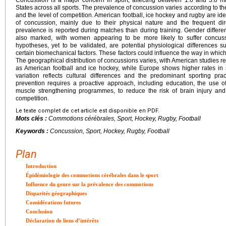
Concussion is a major concern in sport, affecting between 1.6 and 3.8 mil
States across all sports. The prevalence of concussion varies according to the
and the level of competition. American football, ice hockey and rugby are iden
of concussion, mainly due to their physical nature and the frequent di
prevalence is reported during matches than during training. Gender differe
also marked, with women appearing to be more likely to suffer concus
hypotheses, yet to be validated, are potential physiological differences 
certain biomechanical factors. These factors could influence the way in whic
The geographical distribution of concussions varies, with American studies re
as American football and ice hockey, while Europe shows higher rates in 
variation reflects cultural differences and the predominant sporting pra
prevention requires a proactive approach, including education, the use o
muscle strengthening programmes, to reduce the risk of brain injury and 
competition.
Le texte complet de cet article est disponible en PDF.
Mots clés :
Commotions cérébrales, Sport, Hockey, Rugby, Football
Keywords :
Concussion, Sport, Hockey, Rugby, Football
Plan
Introduction
Épidémiologie des commotions cérébrales dans le sport
Influence du genre sur la prévalence des commotions
Disparités géographiques
Considérations futures
Conclusion
Déclaration de liens d’intérêts