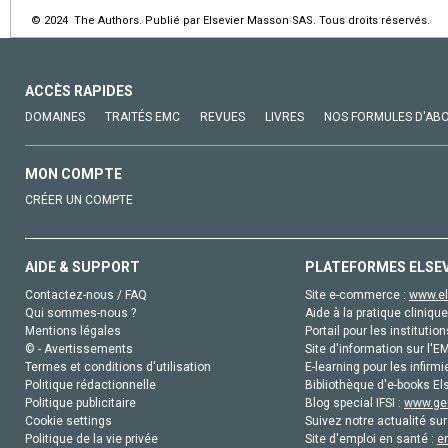
© 2024 The Authors. Publié par Elsevier Masson SAS. Tous droits réservés.
ACCÈS RAPIDES
DOMAINES
TRAITÉS EMC
REVUES
LIVRES
NOS FORMULES D'AB
MON COMPTE
CRÉER UN COMPTE
AIDE & SUPPORT
PLATEFORMES ELSE
Contactez-nous / FAQ
Site e-commerce :
www.el
Qui sommes-nous ?
Aide à la pratique clinique
Mentions légales
Portail pour les institution
© - Avertissements
Site d'information sur l'E
Termes et conditions d'utilisation
E-learning pour les infirmi
Politique rédactionnelle
Bibliothèque d'e-books Els
Politique publicitaire
Blog special IFSI :
www.gen
Cookie settings
Suivez notre actualité sur
Politique de la vie privée
Site d'emploi en santé :
e