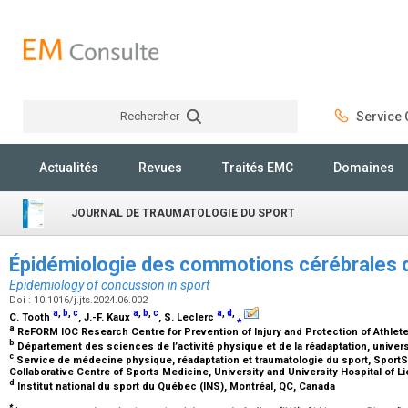
Rechercher
Service C
Rechercher
Actualités
Revues
Traités EMC
Domaines
JOURNAL DE TRAUMATOLOGIE DU SPORT
Épidémiologie des commotions cérébrales d
Epidemiology of concussion in sport
Doi : 10.1016/j.jts.2024.06.002
a
,
b
,
c
a
,
b
,
c
a
,
d
,
C. Tooth
, J.-F. Kaux
, S. Leclerc
⁎
a
ReFORM IOC Research Centre for Prevention of Injury and Protection of Athlete
b
Département des sciences de l’activité physique et de la réadaptation, univers
c
Service de médecine physique, réadaptation et traumatologie du sport, SportS
Collaborative Centre of Sports Medicine, University and University Hospital of L
d
Institut national du sport du Québec (INS), Montréal, QC, Canada