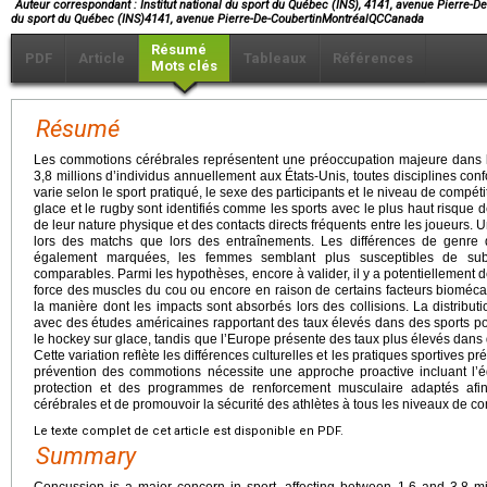
*
Auteur correspondant : Institut national du sport du Québec (INS), 4141, avenue Pierre-De
du sport du Québec (INS)4141, avenue Pierre-De-CoubertinMontréalQCCanada
Résumé
PDF
Article
Tableaux
Références
Mots clés
Résumé
Les commotions cérébrales représentent une préoccupation majeure dans le 
3,8 millions d’individus annuellement aux États-Unis, toutes disciplines c
varie selon le sport pratiqué, le sexe des participants et le niveau de compéti
glace et le rugby sont identifiés comme les sports avec le plus haut risque
de leur nature physique et des contacts directs fréquents entre les joueurs.
lors des matchs que lors des entraînements. Les différences de genre
également marquées, les femmes semblant plus susceptibles de su
comparables. Parmi les hypothèses, encore à valider, il y a potentiellement
force des muscles du cou ou encore en raison de certains facteurs bioméca
la manière dont les impacts sont absorbés lors des collisions. La distrib
avec des études américaines rapportant des taux élevés dans des sports po
le hockey sur glace, tandis que l’Europe présente des taux plus élevés dans 
Cette variation reflète les différences culturelles et les pratiques sportives 
prévention des commotions nécessite une approche proactive incluant l’éd
protection et des programmes de renforcement musculaire adaptés afin
cérébrales et de promouvoir la sécurité des athlètes à tous les niveaux de co
Le texte complet de cet article est disponible en PDF.
Summary