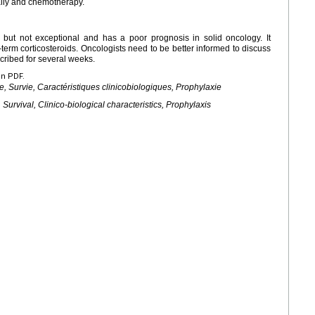
aily and chemotherapy.
ut not exceptional and has a poor prognosis in solid oncology. It
g-term corticosteroids. Oncologists need to be better informed to discuss
cribed for several weeks.
en PDF.
 Survie, Caractéristiques clinicobiologiques, Prophylaxie
Survival, Clinico-biological characteristics, Prophylaxis