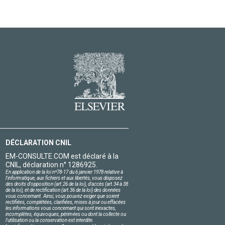
DÉCLARATION CNIL
EM-CONSULTE.COM est déclaré à la
CNIL, déclaration n° 1286925.
En application de la loi nº78-17 du 6 janvier 1978 relative à
l'informatique, aux fichiers et aux libertés, vous disposez
des droits d'opposition (art.26 de la loi), d'accès (art.34 à 38
de la loi), et de rectification (art.36 de la loi) des données
vous concernant. Ainsi, vous pouvez exiger que soient
rectifiées, complétées, clarifiées, mises à jour ou effacées
les informations vous concernant qui sont inexactes,
incomplètes, équivoques, périmées ou dont la collecte ou
l'utilisation ou la conservation est interdite.