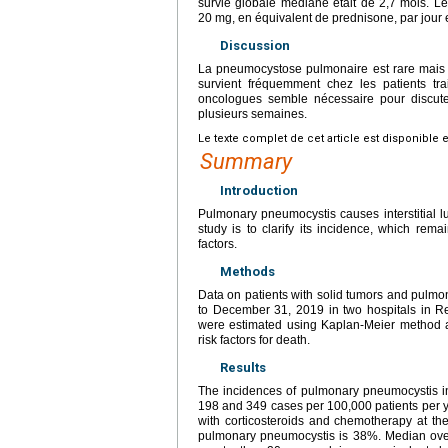
survie globale médiane était de 2,7 mois. Le
20
mg, en équivalent de prednisone, par jour e
Discussion
La pneumocystose pulmonaire est rare mais n
survient fréquemment chez les patients tra
oncologues semble nécessaire pour discuter
plusieurs semaines.
Le texte complet de cet article est disponible 
Summary
Introduction
Pulmonary pneumocystis causes interstitial lun
study is to clarify its incidence, which rema
factors.
Methods
Data on patients with solid tumors and pulmo
to December 31, 2019 in two hospitals in R
were estimated using Kaplan-Meier method an
risk factors for death.
Results
The incidences of pulmonary pneumocystis in 
198 and 349 cases per 100,000 patients per ye
with corticosteroids and chemotherapy at the
pulmonary pneumocystis is 38%. Median overal