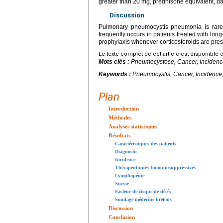
greater than 20
mg, prednisone equivalent, d
Discussion
Pulmonary pneumocystis pneumonia is rare b
frequently occurs in patients treated with lon
prophylaxis whenever corticosteroids are pres
Le texte complet de cet article est disponible 
Mots clés :
Pneumocystose, Cancer, Incidence,
Keywords :
Pneumocystis, Cancer, Incidence, 
Plan
Introduction
Méthodes
Analyses statistiques
Résultats
Caractéristiques des patients
Diagnostic
Incidence
Thérapeutiques Immunosuppressives
Lymphopénie
Survie
Facteur de risque de décès
Sondage médecins bretons
Discussion
Conclusion