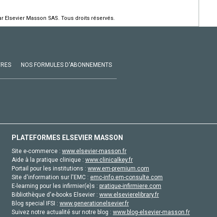
r Elsevier Masson SAS. Tous droits réservés.
VRES
NOS FORMULES D'ABONNEMENTS
PLATEFORMES ELSEVIER MASSON
Site e-commerce :
www.elsevier-masson.fr
Aide à la pratique clinique :
www.clinicalkey.fr
Portail pour les institutions :
www.em-premium.com
Site d'information sur l'EMC :
emc-info.em-consulte.com
E-learning pour les infirmier(e)s :
pratique-infirmiere.com
Bibliothèque d'e-books Elsevier :
www.elsevierelibrary.fr
Blog special IFSI :
www.generationelsevier.fr
Suivez notre actualité sur notre blog :
www.blog-elsevier-masson.fr