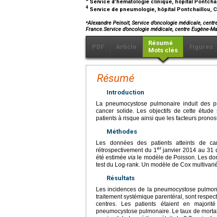
Service d’hématologie clinique, hôpital Pontcha
4
Service de pneumologie, hôpital Pontchaillou, 
⁎
Alexandre Peinoit, Service d’oncologie médicale, cent
France.Service d’oncologie médicale, centre Eugène-
Résumé
PDF
Article
Figures
Mots clés
Résumé
Introduction
La pneumocystose pulmonaire induit des pne
cancer solide. Les objectifs de cette étude 
patients à risque ainsi que les facteurs pronos
Méthodes
Les données des patients atteints de ca
er
rétrospectivement du 1
janvier 2014 au 31 
été estimée
via
le modèle de Poisson. Les do
test du Log-rank. Un modèle de Cox multivarié 
Résultats
Les incidences de la pneumocystose pulmona
traitement systémique parentéral, sont respe
centres. Les patients étaient en majorit
pneumocystose pulmonaire. Le taux de mortali