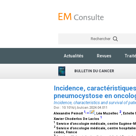
Rechercher
Actualités
Revues
Trait
BULLETIN DU CANCER
Incidence, caractéristiques
pneumocystose en oncolog
Incidence, characteristics and survival of pa
Doi : 10.1016/j.bulcan.2024.04.011
1
,
⁎
2
Alexandre Peinoit
, Léa Muzellec
, Estell
1
Xavier Choderlos De Laclos
1
Service d’oncologie médicale, centre Eugène-Ma
2
Service d’oncologie médicale, centre hospitalie
cedex, France
3