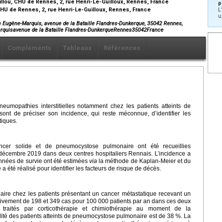
illou, CHU de Rennes, 2, rue Henri-Le-Guilloux, Rennes, France
p
CHU de Rennes, 2, rue Henri-Le-Guilloux, Rennes, France
L
u
re Eugène-Marquis, avenue de la Bataille Flandres-Dunkerque, 35042 Rennes,
Marquisavenue de la Bataille Flandres-DunkerqueRennes35042France
Compléments
Tableaux
Références
umopathies interstitielles notamment chez les patients atteints de
sont de préciser son incidence, qui reste méconnue, d’identifier les
tiques.
ncer solide et de pneumocystose pulmonaire ont été recueillies
décembre 2019 dans deux centres hospitaliers Rennais. L’incidence a
nnées de survie ont été estimées
via
la méthode de Kaplan-Meier et du
a été réalisé pour identifier les facteurs de risque de décès.
ire chez les patients présentant un cancer métastatique recevant un
ctivement de 198 et 349 cas pour 100 000 patients par an dans ces deux
é traités par corticothérapie et chimiothérapie au moment de la
té des patients atteints de pneumocystose pulmonaire est de 38 %. La