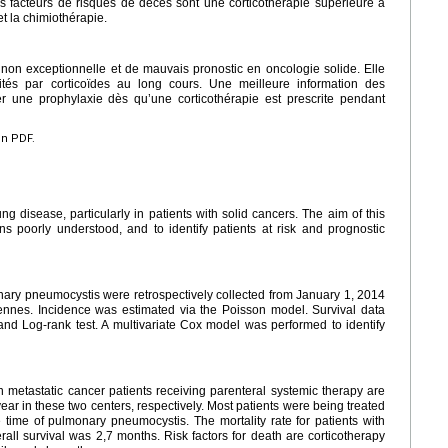
s facteurs de risques de décès sont une corticothérapie supérieure à
t la chimiothérapie.
on exceptionnelle et de mauvais pronostic en oncologie solide. Elle
ités par corticoïdes au long cours. Une meilleure information des
 une prophylaxie dès qu’une corticothérapie est prescrite pendant
en PDF.
g disease, particularly in patients with solid cancers. The aim of this
ins poorly understood, and to identify patients at risk and prognostic
nary pneumocystis were retrospectively collected from January 1, 2014
ennes. Incidence was estimated via the Poisson model. Survival data
d Log-rank test. A multivariate Cox model was performed to identify
metastatic cancer patients receiving parenteral systemic therapy are
ar in these two centers, respectively. Most patients were being treated
 time of pulmonary pneumocystis. The mortality rate for patients with
l survival was 2,7 months. Risk factors for death are corticotherapy