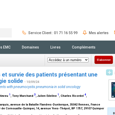
Service Client : 01 71 16 55 99
Mes alertes
Rechercher
és EMC
Domaines
Livres
Compléments
S'abonner
 et survie des patients présentant une
ie solide
- 10/09/24
tients with pneumocystis pneumonia in solid oncology
1
3
1
4
e Neveu
, Tony Marchand
, Julien Edeline
, Charles Ricordel
,
rquis, avenue de la Bataille Flandres-Dunkerque, 35042 Rennes, France
r de Cornouaille-Quimper, 14, avenue Yves-Thépot, BP 1757, 29107 Quimper
B