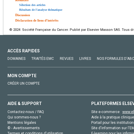
Sélection des articles
Résultats de l’analyse thématique
Discussion
Déclaration de liens d’intérêts
© 2024 Société Française du Cancer. Publié par Elsevier Masson SAS. Tous dro
ACCÈS RAPIDES
DOMAINES
TRAITÉS EMC
REVUES
LIVRES
NOS FORMULES D'AB
MON COMPTE
CRÉER UN COMPTE
AIDE & SUPPORT
PLATEFORMES ELSE
Contactez-nous / FAQ
Site e-commerce :
www.el
Qui sommes-nous ?
Aide à la pratique clinique
Mentions légales
Portail pour les institution
© - Avertissements
Site d'information sur l'E
Termes et conditions d'utilisation
E-learning pour les infirmi