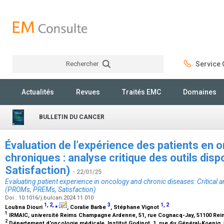
Rechercher
Service C
Rechercher
Actualités
Revues
Traités EMC
Domaines
BULLETIN DU CANCER
Évaluation de l’expérience des patients en 
chroniques : analyse critique des outils di
Satisfaction)
- 22/01/25
Evaluating patient experience in oncology and chronic diseases: Critical an
(PROMs, PREMs, Satisfaction)
Doi : 10.1016/j.bulcan.2024.11.010
1
,
2
,
⁎
3
1
,
2
Loubna Diouri
, Coralie Barbe
, Stéphane Vignot
1
IRMAIC, université Reims Champagne Ardenne, 51, rue Cognacq-Jay, 51100 Rei
2
Département d’oncologie médicale, Institut Godinot, 1, rue du Général-Koenig,