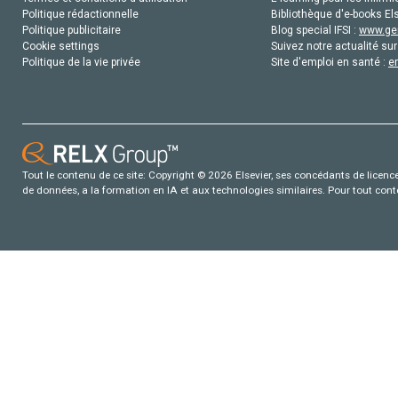
Politique rédactionnelle
Bibliothèque d'e-books Els
Politique publicitaire
Blog special IFSI :
www.gen
Cookie settings
Suivez notre actualité sur
Politique de la vie privée
Site d'emploi en santé :
e
Tout le contenu de ce site: Copyright © 2026 Elsevier, ses concédants de licence e
de données, a la formation en IA et aux technologies similaires. Pour tout con