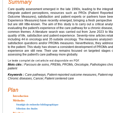
Summary
Care quality assessment emerged in the late 1990s, leading to the integrat
integrate patient perceptions, resources such as PROs (Patient Report
Outcome Measures), satisfaction and patient experts or partners have b
Experience Measures) have recently emerged, bringing a fresh perspective 
but are still little-known. The aim of this study is to carry out a critical anal
evaluating the patient's experience of the care pathway for a chronic disease,
common themes. A literature search was carried out from June 2023 to Mar
quality of life, satisfaction and patient experience. Seventy-nine articles rela
including 44 in oncology and 35 outside oncology. The measures analyzed 
satisfaction questions and/or PROMs measures. Nevertheless, they address
to the patient. This study has shown a consistent development of PROMs and
experience are still new. Their use remains focused on targeted stages of
assessing the patient's care pathway more globally.
Le texte complet de cet article est disponible en PDF.
Mots clés :
Parcours de soins, PREMs, PROMs, Oncologie, Pathologies chron
patient
Keywords :
Care pathways, Patient-reported outcome measures, Patient-re
Chronic diseases, Cancer, Patient centered care
Plan
Introduction
Méthodes
Stratégie de recherche bibliographique
Sélection des études
Résultats