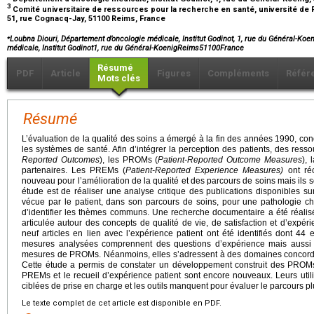
3
Comité universitaire de ressources pour la recherche en santé, université 
51, rue Cognacq-Jay, 51100 Reims, France
⁎
Loubna Diouri, Département d’oncologie médicale, Institut Godinot, 1, rue du Général-Ko
médicale, Institut Godinot1, rue du Général-KoenigReims51100France
Résumé
PDF
Article
Figures
Compléments
Référ
Mots clés
Résumé
L’évaluation de la qualité des soins a émergé à la fin des années 1990, con
les systèmes de santé. Afin d’intégrer la perception des patients, des resso
Reported Outcomes
), les PROMs (
Patient-Reported Outcome Measures
), 
partenaires. Les PREMs (
Patient-Reported Experience Measures)
ont ré
nouveau pour l’amélioration de la qualité et des parcours de soins mais ils 
étude est de réaliser une analyse critique des publications disponibles sur
vécue par le patient, dans son parcours de soins, pour une pathologie c
d’identifier les thèmes communs. Une recherche documentaire a été réalis
articulée autour des concepts de qualité de vie, de satisfaction et d’expéri
neuf articles en lien avec l’expérience patient ont été identifiés dont 44
mesures analysées comprennent des questions d’expérience mais aussi d
mesures de PROMs. Néanmoins, elles s’adressent à des domaines concordant
Cette étude a permis de constater un développement construit des PROMs e
PREMs et le recueil d’expérience patient sont encore nouveaux. Leurs utili
ciblées de prise en charge et les outils manquent pour évaluer le parcours p
Le texte complet de cet article est disponible en PDF.