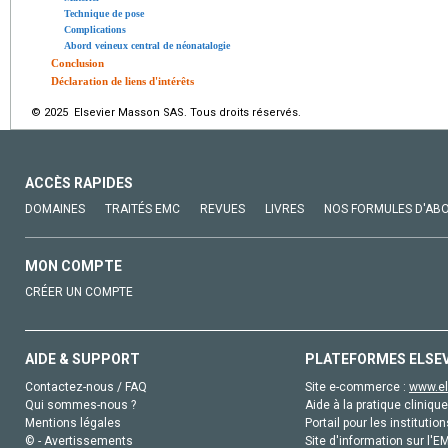
Technique de pose
Complications
Abord veineux central de néonatalogie
Conclusion
Déclaration de liens d'intérêts
© 2025 Elsevier Masson SAS. Tous droits réservés.
ACCÈS RAPIDES
DOMAINES
TRAITÉS EMC
REVUES
LIVRES
NOS FORMULES D'AB
MON COMPTE
CRÉER UN COMPTE
AIDE & SUPPORT
PLATEFORMES ELSE
Contactez-nous / FAQ
Site e-commerce :
www.el
Qui sommes-nous ?
Aide à la pratique clinique
Mentions légales
Portail pour les institution
© - Avertissements
Site d'information sur l'E