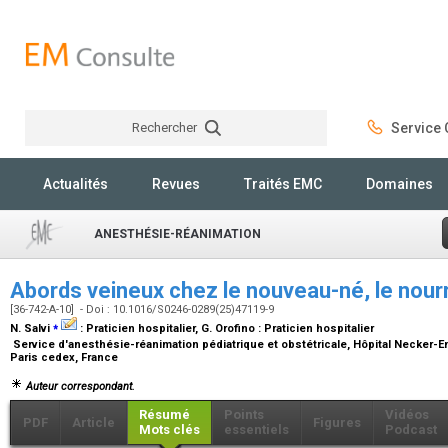
Rechercher
Service C
Rechercher
Actualités
Revues
Traités EMC
Domaines
ANESTHÉSIE-RÉANIMATION
Abords veineux chez le nouveau-né, le nourr
[36-742-A-10] - Doi : 10.1016/S0246-0289(25)47119-9
⁎
N. Salvi
:
Praticien hospitalier
, G. Orofino :
Praticien hospitalier
Service d'anesthésie-réanimation pédiatrique et obstétricale, Hôpital Necker-E
Paris cedex, France
Auteur correspondant.
Résumé
Points
Vidéos
PDF
Article
Figures
Mots clés
essentiels
Podcast