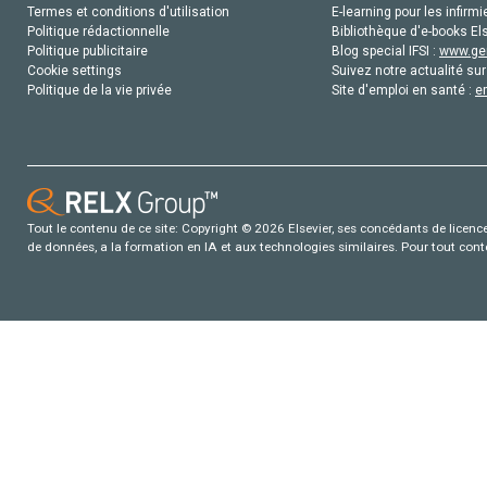
Termes et conditions d'utilisation
E-learning pour les infirmi
Politique rédactionnelle
Bibliothèque d'e-books Els
Politique publicitaire
Blog special IFSI :
www.gen
Cookie settings
Suivez notre actualité sur
Politique de la vie privée
Site d'emploi en santé :
e
Tout le contenu de ce site: Copyright © 2026 Elsevier, ses concédants de licence e
de données, a la formation en IA et aux technologies similaires. Pour tout con